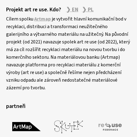
Projekt art re use. Kdo?
❯ EN
❯ PL
Cílem spolku
Artmap
je vytvořit hlavní komunikační bod v
recyklaci, distribuci a transformaci neužitečného
galerijního a výtvarného materiálu na užitečný. Na původní
projekt (od 2021) navazuje spolek art re use (od 2022), který
má za cíl rozšířit recyklaci materiálu na novou tvorbu i do
komerčního sektoru. Na materiálovou banku (Artmap)
navazuje platforma pro recyklaci materiálu z komerční
výroby (art re use) a společně řešíme nejen předcházení
vzniku odpadu ale zároveň nedostatečné materiálové
zázemí pro tvorbu.
partneři