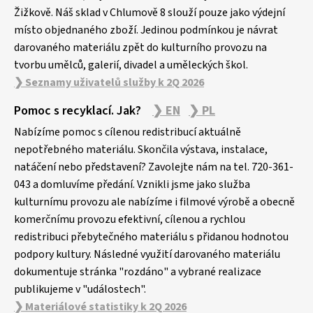
Žižkově. Náš sklad v Chlumově 8 slouží pouze jako výdejní
místo objednaného zboží. Jedinou podmínkou je návrat
darovaného materiálu zpět do kulturního provozu na
tvorbu umělců, galerií, divadel a uměleckých škol.
❯ Seznamy uživatelů služby k 2Q 2026
Pomoc s recyklací. Jak?
❯ EN
❯ PL
Nabízíme pomoc s cílenou redistribucí aktuálně
nepotřebného materiálu. Skončila výstava, instalace,
natáčení nebo představení? Zavolejte nám na tel. 720-361-
043 a domluvíme předání. Vznikli jsme jako služba
kulturnímu provozu ale nabízíme i filmové výrobě a obecně
komerčnímu provozu efektivní, cílenou a rychlou
redistribuci přebytečného materiálu s přidanou hodnotou
podpory kultury. Následné využití darovaného materiálu
dokumentuje stránka "rozdáno" a vybrané realizace
publikujeme v "událostech".
❯ Materiálové statistiky k 2Q 2026