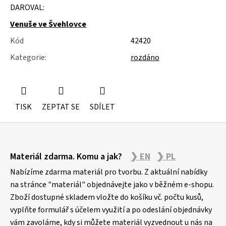
u
DAROVAL:
j
e
Venuše ve Švehlovce
m
Kód
42420
e
Kategorie
:
rozdáno
NÁSTĚNÁ
STROPNÍ
KONZOLE
6900KS
TISK
ZEPTAT SE
SDÍLET
Z
Materiál zdarma. Komu a jak?
❯ EN
❯ PL
á
p
Nabízíme zdarma materiál pro tvorbu. Z aktuální nabídky
a
na stránce "materiál" objednávejte jako v běžném e-shopu.
Zboží dostupné skladem vložte do košíku vč. počtu kusů,
t
vyplňte formulář s účelem využití a po odeslání objednávky
í
vám zavoláme, kdy si můžete materiál vyzvednout u nás na