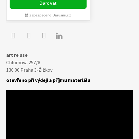

Youtube
Facebook
Instagram
art re use
Chlumova 257/8
130 00 Praha 3-Žižkov
otevřeno při výdeji a příjmu materiálu