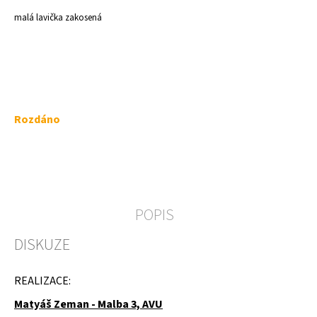
a
malá lavička zakosená
j
í
t
?
Měrná
Rozdáno
cena:
HLEDAT
POPIS
D
DISKUZE
o
p
o
REALIZACE:
r
u
Matyáš Zeman - Malba 3, AVU
č