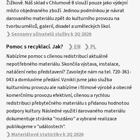
Žižkově. Náš sklad v Chlumově 8 slouží pouze jako výdejní
místo objednaného zboží. Jedinou podmínkou je návrat
darovaného materiálu zpět do kulturního provozu na
tvorbu umělců, galerií, divadel a uměleckých škol.
❯ Seznamy uživatelů služby k 2Q 2026
Pomoc s recyklací. Jak?
❯ EN
❯ PL
Nabízíme pomoc s cílenou redistribucí aktuálně
nepotřebného materiálu. Skončila výstava, instalace,
natáčení nebo představení? Zavolejte nám na tel. 720-361-
043 a domluvíme předání. Vznikli jsme jako služba
kulturnímu provozu ale nabízíme i filmové výrobě a obecně
komerčnímu provozu efektivní, cílenou a rychlou
redistribuci přebytečného materiálu s přidanou hodnotou
podpory kultury. Následné využití darovaného materiálu
dokumentuje stránka "rozdáno" a vybrané realizace
publikujeme v "událostech".
❯ Materiálové statistiky k 2Q 2026