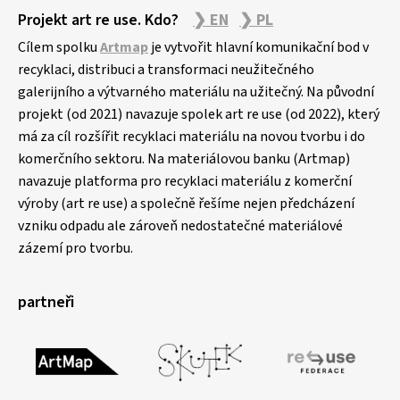
Projekt art re use. Kdo?
❯ EN
❯ PL
Cílem spolku
Artmap
je vytvořit hlavní komunikační bod v
recyklaci, distribuci a transformaci neužitečného
galerijního a výtvarného materiálu na užitečný. Na původní
projekt (od 2021) navazuje spolek art re use (od 2022), který
má za cíl rozšířit recyklaci materiálu na novou tvorbu i do
komerčního sektoru. Na materiálovou banku (Artmap)
navazuje platforma pro recyklaci materiálu z komerční
výroby (art re use) a společně řešíme nejen předcházení
vzniku odpadu ale zároveň nedostatečné materiálové
zázemí pro tvorbu.
partneři