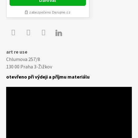

Youtube
Facebook
Instagram
art re use
Chlumova 257/8
130 00 Praha 3-Žižkov
otevřeno při výdeji a příjmu materiálu