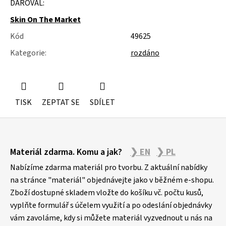
DAROVAL:
u
j
Skin On The Market
e
m
Kód
49625
e
Kategorie
:
rozdáno
ÚSTŘICE
-
MUŠLE
TISK
ZEPTAT SE
SDÍLET
Z
Materiál zdarma. Komu a jak?
❯ EN
❯ PL
á
p
Nabízíme zdarma materiál pro tvorbu. Z aktuální nabídky
a
na stránce "materiál" objednávejte jako v běžném e-shopu.
Zboží dostupné skladem vložte do košíku vč. počtu kusů,
t
vyplňte formulář s účelem využití a po odeslání objednávky
í
vám zavoláme, kdy si můžete materiál vyzvednout u nás na