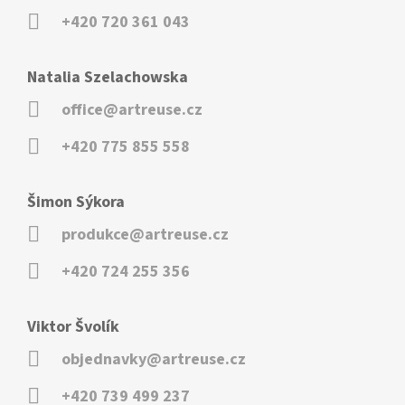
+420 720 361 043
Natalia Szelachowska
office@artreuse.cz
+420 775 855 558
Šimon Sýkora
produkce@artreuse.cz
+420 724 255 356
Viktor Švolík
objednavky@artreuse.cz
+420 739 499 237