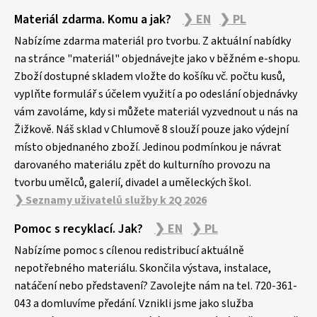
Z
Materiál zdarma. Komu a jak?
❯ EN
❯ PL
á
p
Nabízíme zdarma materiál pro tvorbu. Z aktuální nabídky
a
na stránce "materiál" objednávejte jako v běžném e-shopu.
Zboží dostupné skladem vložte do košíku vč. počtu kusů,
t
vyplňte formulář s účelem využití a po odeslání objednávky
í
vám zavoláme, kdy si můžete materiál vyzvednout u nás na
Žižkově. Náš sklad v Chlumově 8 slouží pouze jako výdejní
místo objednaného zboží. Jedinou podmínkou je návrat
darovaného materiálu zpět do kulturního provozu na
tvorbu umělců, galerií, divadel a uměleckých škol.
❯ Seznamy uživatelů služby k 2Q 2026
Pomoc s recyklací. Jak?
❯ EN
❯ PL
Nabízíme pomoc s cílenou redistribucí aktuálně
nepotřebného materiálu. Skončila výstava, instalace,
natáčení nebo představení? Zavolejte nám na tel. 720-361-
043 a domluvíme předání. Vznikli jsme jako služba