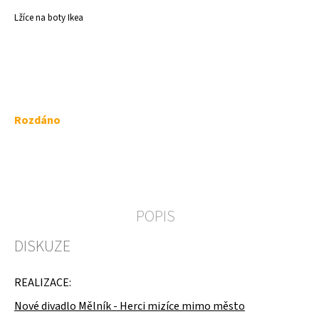
a
Lžíce na boty Ikea
j
í
t
?
Měrná
Rozdáno
cena:
HLEDAT
POPIS
D
DISKUZE
o
p
o
REALIZACE:
r
u
Nové divadlo Mělník -
Herci mizíce mimo město
č