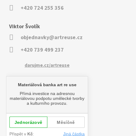
+420 724 255 356
Viktor Švolík
objednavky@artreuse.cz
+420 739 499 237
darujme.cz/artreuse