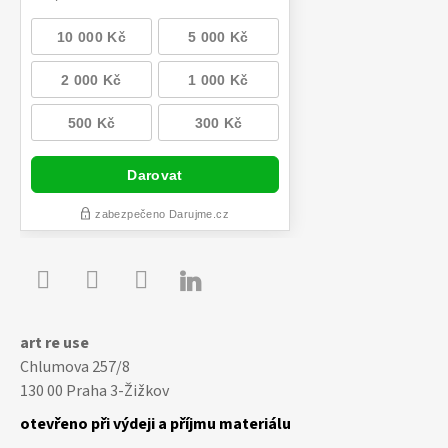

Youtube
Facebook
Instagram
art re use
Chlumova 257/8
130 00 Praha 3-Žižkov
otevřeno při výdeji a příjmu materiálu