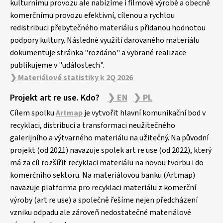
kulturnímu provozu ale nabízíme i filmové výrobě a obecně
komerčnímu provozu efektivní, cílenou a rychlou
redistribuci přebytečného materiálu s přidanou hodnotou
podpory kultury. Následné využití darovaného materiálu
dokumentuje stránka "rozdáno" a vybrané realizace
publikujeme v "událostech".
❯ Materiálové statistiky k 2Q 2026
Projekt art re use. Kdo?
❯ EN
❯ PL
Cílem spolku
Artmap
je vytvořit hlavní komunikační bod v
recyklaci, distribuci a transformaci neužitečného
galerijního a výtvarného materiálu na užitečný. Na původní
projekt (od 2021) navazuje spolek art re use (od 2022), který
má za cíl rozšířit recyklaci materiálu na novou tvorbu i do
komerčního sektoru. Na materiálovou banku (Artmap)
navazuje platforma pro recyklaci materiálu z komerční
výroby (art re use) a společně řešíme nejen předcházení
vzniku odpadu ale zároveň nedostatečné materiálové