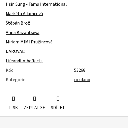
u
Hsin Sung - Famu International
j
e
Markéta Adamcová
m
Štěpán Brož
e
Anna Kazantseva
KOLEČKOVÉ
ŽIDLE
Miriam MIMI Pružincová
POJÍZDNÉ
DAROVAL:
Lifeandlimbeffects
Kód
53268
Kategorie
:
rozdáno
TISK
ZEPTAT SE
SDÍLET