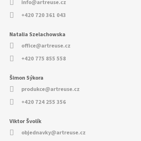
info@artreuse.cz
+420 720 361 043
Natalia Szelachowska
office@artreuse.cz
+420 775 855 558
Šimon Sýkora
produkce@artreuse.cz
+420 724 255 356
Viktor Švolík
objednavky@artreuse.cz