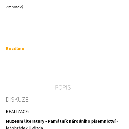
a
2 m vysoký
j
í
t
?
Měrná
Rozdáno
cena:
HLEDAT
POPIS
D
DISKUZE
o
p
o
REALIZACE:
r
u
Muzeum literatury - Památník národního písemnictví
-
č
letohrádek Hvězda