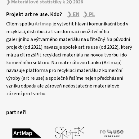
❯ Materiálové statistiky k 2Q 2026
Projekt art re use. Kdo?
❯ EN
❯ PL
Cílem spolku
Artmap
je vytvořit hlavní komunikační bod v
recyklaci, distribuci a transformaci neužitečného
galerijního a výtvarného materiálu na užitečný. Na původní
projekt (od 2021) navazuje spolek art re use (od 2022), který
má za cíl rozšířit recyklaci materiálu na novou tvorbu i do
komerčního sektoru. Na materiálovou banku (Artmap)
navazuje platforma pro recyklaci materiálu z komerční
výroby (art re use) a společně řešíme nejen předcházení
vzniku odpadu ale zároveň nedostatečné materiálové
zázemí pro tvorbu.
partneři