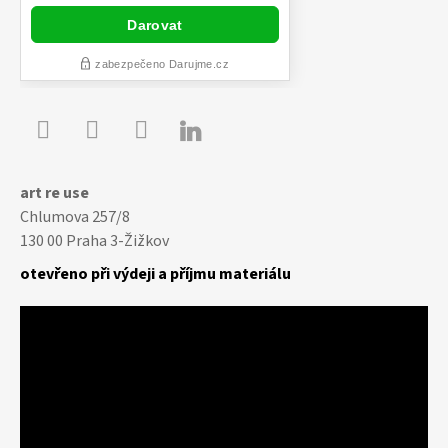

Youtube
Facebook
Instagram
art re use
Chlumova 257/8
130 00 Praha 3-Žižkov
otevřeno při výdeji a příjmu materiálu