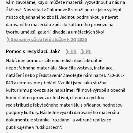
vám zavoláme, kdy si můžete materiál vyzvednout u nás na
Žižkově. Náš sklad v Chlumově 8 slouží pouze jako výdejní
místo objednaného zboží. Jedinou podmínkou je návrat
darovaného materiálu zpět do kulturního provozu na
tvorbu umělců, galerií, divadel a uměleckých škol.
❯ Seznamy uživatelů služby k 2Q 2026
Pomoc s recyklací. Jak?
❯ EN
❯ PL
Nabízíme pomoc s cílenou redistribucí aktuálně
nepotřebného materiálu. Skončila výstava, instalace,
natáčení nebo představení? Zavolejte nám na tel. 720-361-
043 a domluvíme předání. Vznikli jsme jako služba
kulturnímu provozu ale nabízíme i filmové výrobě a obecně
komerčnímu provozu efektivní, cílenou a rychlou
redistribuci přebytečného materiálu s přidanou hodnotou
podpory kultury. Následné využití darovaného materiálu
dokumentuje stránka "rozdáno" a vybrané realizace
publikujeme v "událostech".