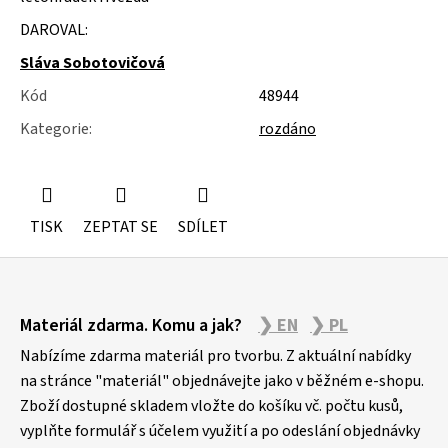
u
j
DAROVAL:
e
Sláva Sobotovičová
m
e
Kód
48944
Kategorie
:
rozdáno
ROLETY
TISK
ZEPTAT SE
SDÍLET
Z
Materiál zdarma. Komu a jak?
❯ EN
❯ PL
á
p
Nabízíme zdarma materiál pro tvorbu. Z aktuální nabídky
a
na stránce "materiál" objednávejte jako v běžném e-shopu.
Zboží dostupné skladem vložte do košíku vč. počtu kusů,
t
vyplňte formulář s účelem využití a po odeslání objednávky
í