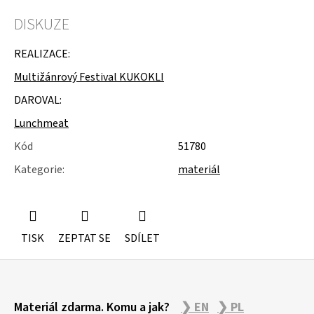
u
j
DISKUZE
e
m
REALIZACE:
e
Multižánrový Festival KUKOKLI
GUMOVÉ
DAROVAL:
RUKAVICE
Lunchmeat
Kód
51780
Kategorie
:
materiál
TISK
ZEPTAT SE
SDÍLET
Z
Materiál zdarma. Komu a jak?
❯ EN
❯ PL