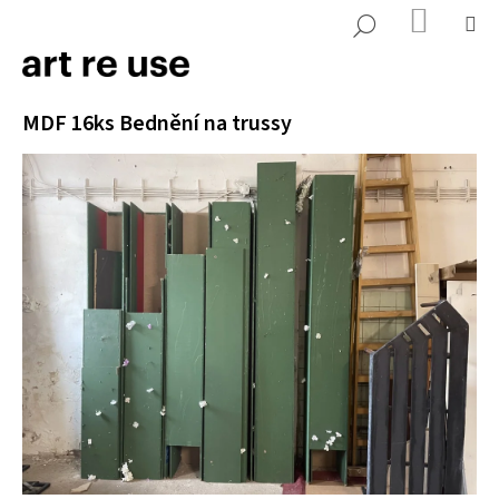
K
Přejít
NÁKUP
M
HLEDAT
KOŠÍK
o
na
ZPĚT
ZPĚT
š
obsah
í
C
MDF 16ks Bednění na trussy
k
o
p
o
t
ř
e
b
u
j
e
t
e
n