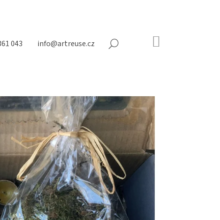
NÁKUPNÍ
361 043
info@artreuse.cz
HLEDAT
KOŠÍK
Prázdný
košík
Následující
ÍKY