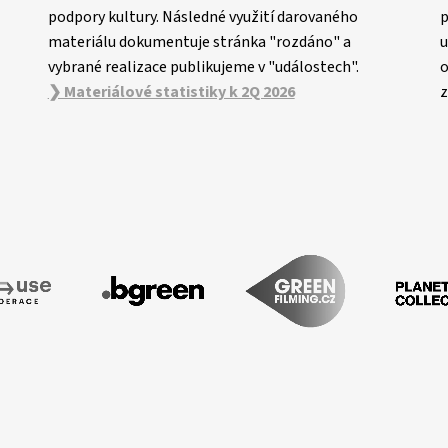
podpory kultury. Následné využití darovaného
p
materiálu dokumentuje stránka "rozdáno" a
u
vybrané realizace publikujeme v "událostech".
o
❯ Materiálové statistiky k 2Q 2026
z