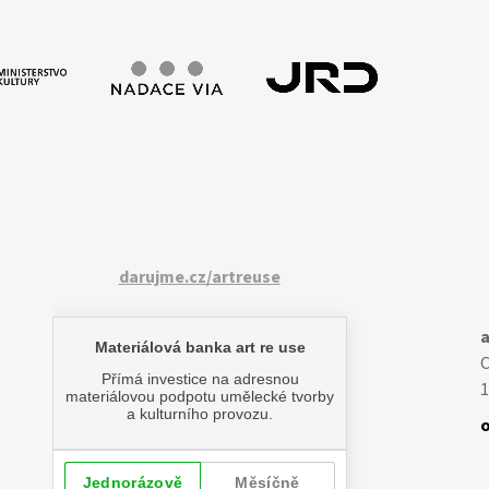
darujme.cz/artreuse
a
1
o