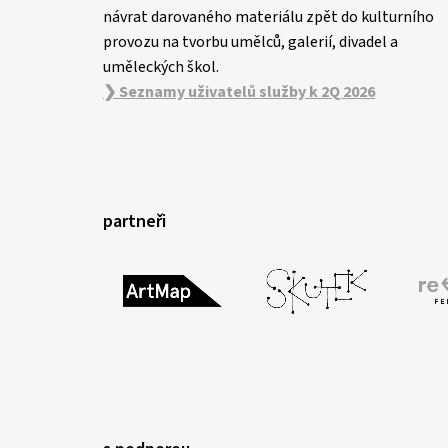
návrat darovaného materiálu zpět do kulturního
provozu na tvorbu umělců, galerií, divadel a
uměleckých škol.
❯ Seznamy uživatelů služby k 2Q 2026
partneři