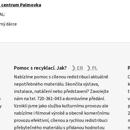
 centrum Palmovka
AL:
mý dárce
Pomoc s recyklací. Jak?
❯ EN
❯ PL
Nabízíme pomoc s cílenou redistribucí aktuálně
C
nepotřebného materiálu. Skončila výstava,
k
instalace, natáčení nebo představení? Zavolejte
t
m
nám na tel. 720-361-043 a domluvíme předání.
v
y
Vznikli jsme jako služba kulturnímu provozu ale
p
nabízíme i filmové výrobě a obecně komerčnímu
2
provozu efektivní, cílenou a rychlou redistribuci
n
přebytečného materiálu s přidanou hodnotou
m