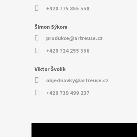
+420 775 855 558
Šimon Sýkora
produkce@artreuse.cz
+420 724 255 356
Viktor Švolík
objednavky@artreuse.cz
+420 739 499 237