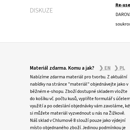
Re-use
DISKUZE
DAROV
soukro
Z
á
Materiál zdarma. Komu a jak?
❯ EN
❯ PL
p
Nabízíme zdarma materiál pro tvorbu. Z aktuální
a
nabídky na stránce "materiál" objednávejte jako v
t
běžném e-shopu. Zboží dostupné skladem vložte
í
do košíku vč. počtu kusů, vyplňte formulář s účele
využití a po odeslání objednávky vám zavoláme, kd
si můžete materiál vyzvednout u nás na Žižkově.
Náš sklad v Chlumově 8 slouží pouze jako výdejní
místo objednaného zboží. Jedinou podmínkou je