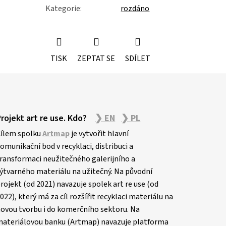
Kategorie
:
rozdáno
TISK
ZEPTAT SE
SDÍLET
Projekt art re use. Kdo?
❯ EN
❯ PL
ílem spolku
Artmap
je vytvořit hlavní
omunikační bod v recyklaci, distribuci a
ransformaci neužitečného galerijního a
ýtvarného materiálu na užitečný. Na původní
rojekt (od 2021) navazuje spolek art re use (od
022), který má za cíl rozšířit recyklaci materiálu na
ovou tvorbu i do komerčního sektoru. Na
ateriálovou banku (Artmap) navazuje platforma