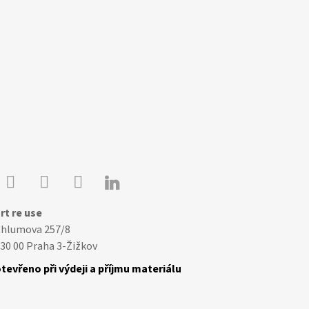

Youtube
Facebook
Instagram
rt re use
Chlumova 257/8
30 00 Praha 3-Žižkov
tevřeno při výdeji a příjmu materiálu