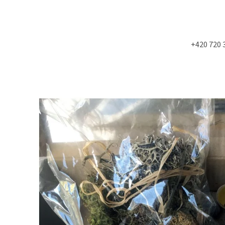
+420 720 
Co potřebujete najít?
HLEDAT
Doporučujeme
STUDIOVÝ MOLITAN
SLOŽKY A POŘADN