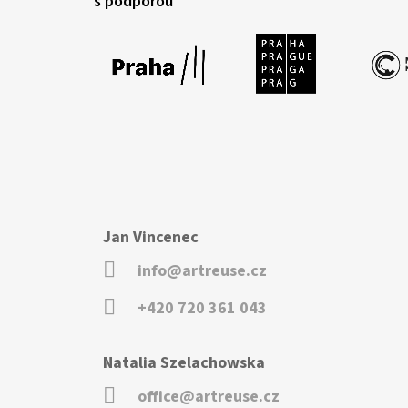
s podporou
Jan Vincenec
info@artreuse.cz
+420 720 361 043
Natalia Szelachowska
office@artreuse.cz