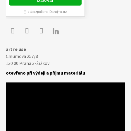

Youtube
Facebook
Instagram
art re use
Chlumova 257/8
130 00 Praha 3-Žižkov
otevřeno při výdeji a příjmu materiálu