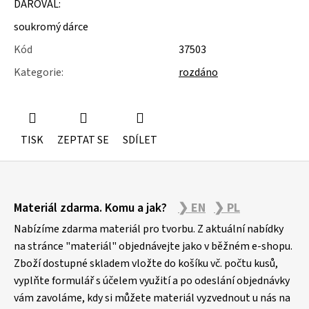
DAROVAL:
u
j
soukromý dárce
e
m
Kód
37503
e
Kategorie
:
rozdáno
STUDIOVÝ
MOLITAN
TISK
ZEPTAT SE
SDÍLET
Z
Materiál zdarma. Komu a jak?
❯ EN
❯ PL
á
p
Nabízíme zdarma materiál pro tvorbu. Z aktuální nabídky
a
na stránce "materiál" objednávejte jako v běžném e-shopu.
Zboží dostupné skladem vložte do košíku vč. počtu kusů,
t
vyplňte formulář s účelem využití a po odeslání objednávky
í
vám zavoláme, kdy si můžete materiál vyzvednout u nás na