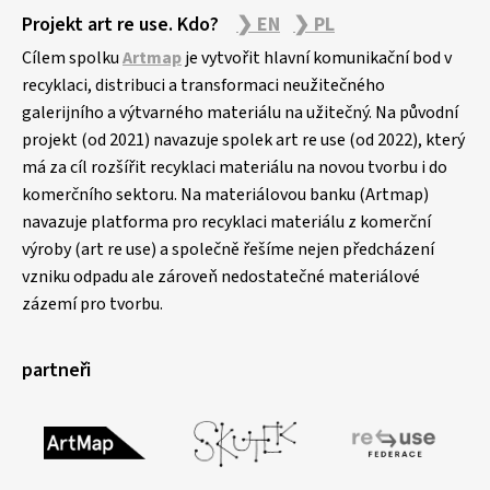
Projekt art re use. Kdo?
❯ EN
❯ PL
Cílem spolku
Artmap
je vytvořit hlavní komunikační bod v
recyklaci, distribuci a transformaci neužitečného
galerijního a výtvarného materiálu na užitečný. Na původní
projekt (od 2021) navazuje spolek art re use (od 2022), který
má za cíl rozšířit recyklaci materiálu na novou tvorbu i do
komerčního sektoru. Na materiálovou banku (Artmap)
navazuje platforma pro recyklaci materiálu z komerční
výroby (art re use) a společně řešíme nejen předcházení
vzniku odpadu ale zároveň nedostatečné materiálové
zázemí pro tvorbu.
partneři