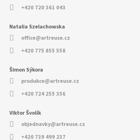
+420 720 361 043
Natalia Szelachowska
office@artreuse.cz
+420 775 855 558
Šimon Sýkora
produkce@artreuse.cz
+420 724 255 356
Viktor Švolík
objednavky@artreuse.cz
+420 739 499 237