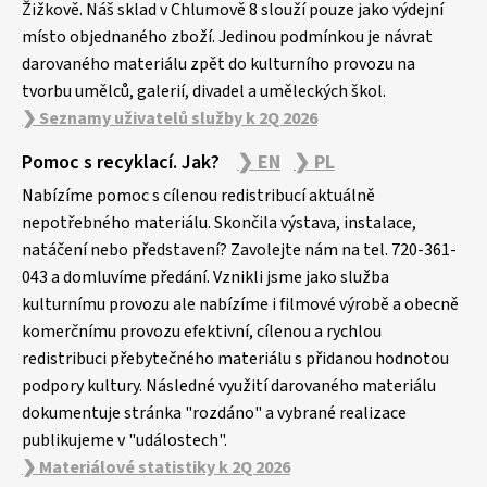
Žižkově. Náš sklad v Chlumově 8 slouží pouze jako výdejní
místo objednaného zboží. Jedinou podmínkou je návrat
darovaného materiálu zpět do kulturního provozu na
tvorbu umělců, galerií, divadel a uměleckých škol.
❯ Seznamy uživatelů služby k 2Q 2026
Pomoc s recyklací. Jak?
❯ EN
❯ PL
Nabízíme pomoc s cílenou redistribucí aktuálně
nepotřebného materiálu. Skončila výstava, instalace,
natáčení nebo představení? Zavolejte nám na tel. 720-361-
043 a domluvíme předání. Vznikli jsme jako služba
kulturnímu provozu ale nabízíme i filmové výrobě a obecně
komerčnímu provozu efektivní, cílenou a rychlou
redistribuci přebytečného materiálu s přidanou hodnotou
podpory kultury. Následné využití darovaného materiálu
dokumentuje stránka "rozdáno" a vybrané realizace
publikujeme v "událostech".
❯ Materiálové statistiky k 2Q 2026