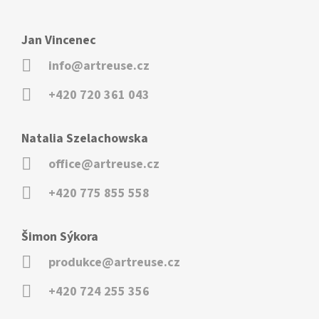
Jan Vincenec
info@artreuse.cz
+420 720 361 043
Natalia Szelachowska
office@artreuse.cz
+420 775 855 558
Šimon Sýkora
produkce@artreuse.cz
+420 724 255 356