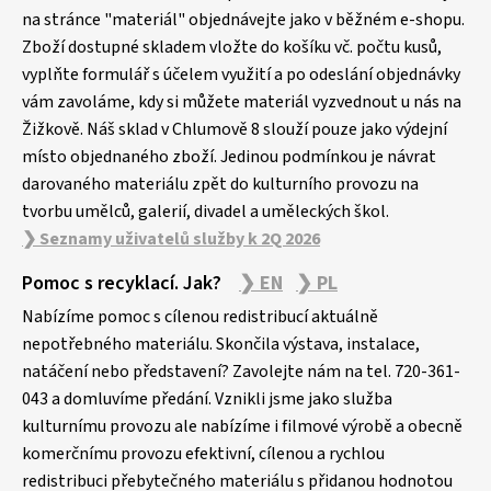
a
na stránce "materiál" objednávejte jako v běžném e-shopu.
Zboží dostupné skladem vložte do košíku vč. počtu kusů,
t
vyplňte formulář s účelem využití a po odeslání objednávky
í
vám zavoláme, kdy si můžete materiál vyzvednout u nás na
Žižkově. Náš sklad v Chlumově 8 slouží pouze jako výdejní
místo objednaného zboží. Jedinou podmínkou je návrat
darovaného materiálu zpět do kulturního provozu na
tvorbu umělců, galerií, divadel a uměleckých škol.
❯ Seznamy uživatelů služby k 2Q 2026
Pomoc s recyklací. Jak?
❯ EN
❯ PL
Nabízíme pomoc s cílenou redistribucí aktuálně
nepotřebného materiálu. Skončila výstava, instalace,
natáčení nebo představení? Zavolejte nám na tel. 720-361-
043 a domluvíme předání. Vznikli jsme jako služba
kulturnímu provozu ale nabízíme i filmové výrobě a obecně
komerčnímu provozu efektivní, cílenou a rychlou
redistribuci přebytečného materiálu s přidanou hodnotou