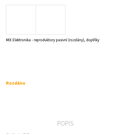
a
j
í
t
?
MIX Elektronika - reproduktory pasivní (rozdány), doplňky
HLEDAT
Měrná
Rozdáno
cena:
D
o
p
o
r
POPIS
u
č