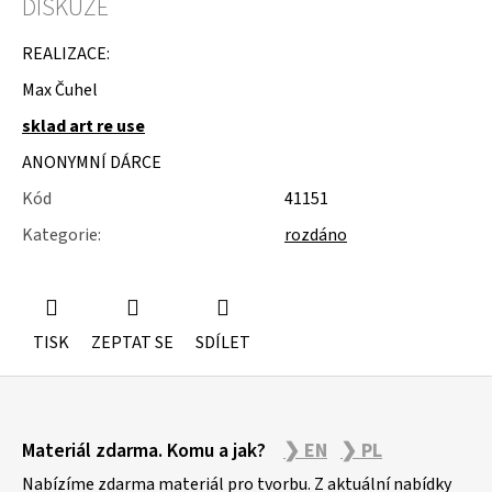
DISKUZE
u
j
e
REALIZACE:
m
Max Čuhel
e
sklad art re use
KOVOVÉ
STOJÁNKY
ANONYMNÍ DÁRCE
Kód
41151
Kategorie
:
rozdáno
TISK
ZEPTAT SE
SDÍLET
Z
Materiál zdarma. Komu a jak?
❯ EN
❯ PL
á
p
Nabízíme zdarma materiál pro tvorbu. Z aktuální nabídky