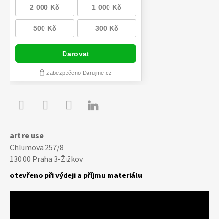

Youtube
Facebook
Instagram
art re use
Chlumova 257/8
130 00 Praha 3-Žižkov
otevřeno při výdeji a příjmu materiálu