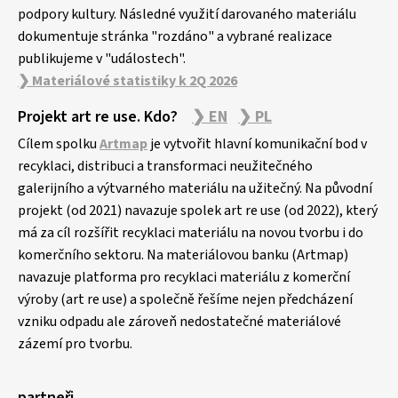
podpory kultury. Následné využití darovaného materiálu
dokumentuje stránka "rozdáno" a vybrané realizace
publikujeme v "událostech".
❯ Materiálové statistiky k 2Q 2026
Projekt art re use. Kdo?
❯ EN
❯ PL
Cílem spolku
Artmap
je vytvořit hlavní komunikační bod v
recyklaci, distribuci a transformaci neužitečného
galerijního a výtvarného materiálu na užitečný. Na původní
projekt (od 2021) navazuje spolek art re use (od 2022), který
má za cíl rozšířit recyklaci materiálu na novou tvorbu i do
komerčního sektoru. Na materiálovou banku (Artmap)
navazuje platforma pro recyklaci materiálu z komerční
výroby (art re use) a společně řešíme nejen předcházení
vzniku odpadu ale zároveň nedostatečné materiálové
zázemí pro tvorbu.
partneři