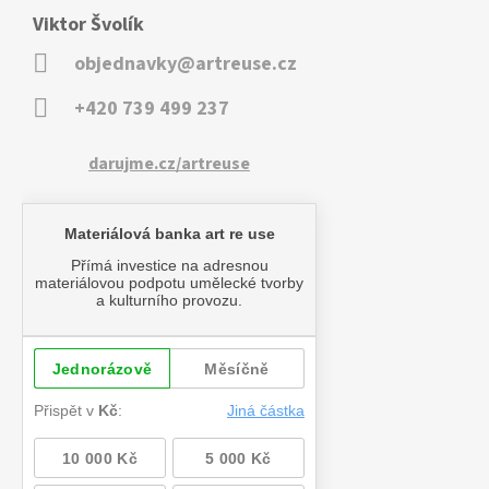
Viktor Švolík
objednavky@artreuse.cz
+420 739 499 237
darujme.cz/artreuse