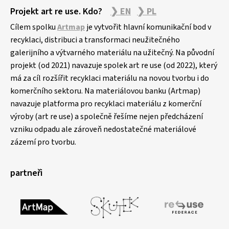
Projekt art re use. Kdo?
❯ EN
❯ PL
Cílem spolku
Artmap
je vytvořit hlavní komunikační bod v
recyklaci, distribuci a transformaci neužitečného
galerijního a výtvarného materiálu na užitečný. Na původní
projekt (od 2021) navazuje spolek art re use (od 2022), který
má za cíl rozšířit recyklaci materiálu na novou tvorbu i do
komerčního sektoru. Na materiálovou banku (Artmap)
navazuje platforma pro recyklaci materiálu z komerční
výroby (art re use) a společně řešíme nejen předcházení
vzniku odpadu ale zároveň nedostatečné materiálové
zázemí pro tvorbu.
partneři