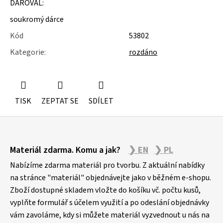
DAROVAL:
u
j
soukromý dárce
e
m
Kód
53802
e
Kategorie
:
rozdáno
ÚSTŘICE
-
MUŠLE
TISK
ZEPTAT SE
SDÍLET
Z
Materiál zdarma. Komu a jak?
❯ EN
❯ PL
á
p
Nabízíme zdarma materiál pro tvorbu. Z aktuální nabídky
a
na stránce "materiál" objednávejte jako v běžném e-shopu.
Zboží dostupné skladem vložte do košíku vč. počtu kusů,
t
vyplňte formulář s účelem využití a po odeslání objednávky
í
vám zavoláme, kdy si můžete materiál vyzvednout u nás na