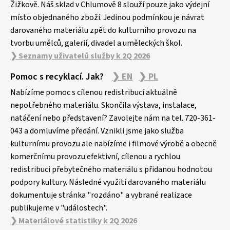
Žižkově. Náš sklad v Chlumově 8 slouží pouze jako výdejní
místo objednaného zboží. Jedinou podmínkou je návrat
darovaného materiálu zpět do kulturního provozu na
tvorbu umělců, galerií, divadel a uměleckých škol.
❯ Seznamy uživatelů služby k 2Q 2026
Pomoc s recyklací. Jak?
❯ EN
❯ PL
Nabízíme pomoc s cílenou redistribucí aktuálně
nepotřebného materiálu. Skončila výstava, instalace,
natáčení nebo představení? Zavolejte nám na tel. 720-361-
043 a domluvíme předání. Vznikli jsme jako služba
kulturnímu provozu ale nabízíme i filmové výrobě a obecně
komerčnímu provozu efektivní, cílenou a rychlou
redistribuci přebytečného materiálu s přidanou hodnotou
podpory kultury. Následné využití darovaného materiálu
dokumentuje stránka "rozdáno" a vybrané realizace
publikujeme v "událostech".
❯ Materiálové statistiky k 2Q 2026