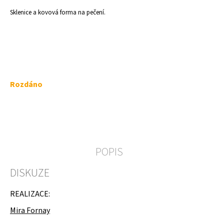
a
Sklenice a kovová forma na pečení.
j
í
t
?
Měrná
Rozdáno
cena:
HLEDAT
POPIS
D
DISKUZE
o
p
o
REALIZACE:
r
u
Mira Fornay
č