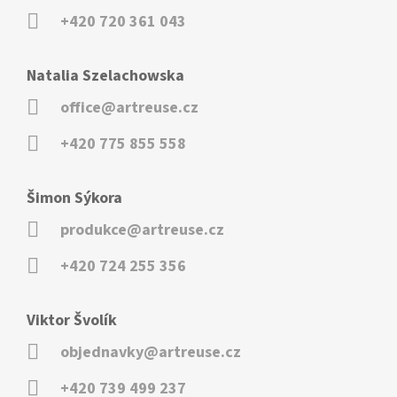
+420 720 361 043
Natalia Szelachowska
office@artreuse.cz
+420 775 855 558
Šimon Sýkora
produkce@artreuse.cz
+420 724 255 356
Viktor Švolík
objednavky@artreuse.cz
+420 739 499 237