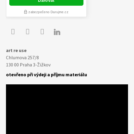

Youtube
Facebook
Instagram
art re use
Chlumova 257/8
130 00 Praha 3-Žižkov
otevřeno při výdeji a příjmu materiálu