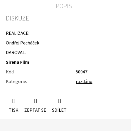
u
POPIS
j
e
DISKUZE
m
e
REALIZACE:
SKŘÍŇKA
NA
Ondřej Pecháček
KOLEČKÁCH
DAROVAL:
Sirena Film
Kód
50047
Kategorie
:
rozdáno
TISK
ZEPTAT SE
SDÍLET