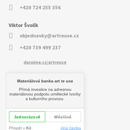
+420 724 255 356
Viktor Švolík
objednavky@artreuse.cz
+420 739 499 237
darujme.cz/artreuse