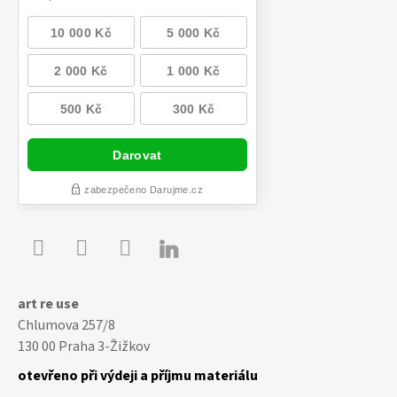

Youtube
Facebook
Instagram
art re use
Chlumova 257/8
130 00 Praha 3-Žižkov
otevřeno při výdeji a příjmu materiálu