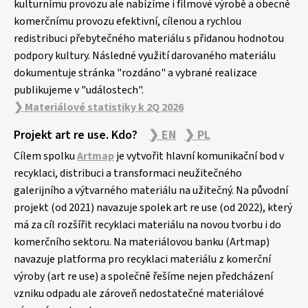
kulturnímu provozu ale nabízíme i filmové výrobě a obecně
komerčnímu provozu efektivní, cílenou a rychlou
redistribuci přebytečného materiálu s přidanou hodnotou
podpory kultury. Následné využití darovaného materiálu
dokumentuje stránka "rozdáno" a vybrané realizace
publikujeme v "událostech".
❯ Materiálové statistiky k 2Q 2026
Projekt art re use. Kdo?
❯ EN
❯ PL
Cílem spolku
Artmap
je vytvořit hlavní komunikační bod v
recyklaci, distribuci a transformaci neužitečného
galerijního a výtvarného materiálu na užitečný. Na původní
projekt (od 2021) navazuje spolek art re use (od 2022), který
má za cíl rozšířit recyklaci materiálu na novou tvorbu i do
komerčního sektoru. Na materiálovou banku (Artmap)
navazuje platforma pro recyklaci materiálu z komerční
výroby (art re use) a společně řešíme nejen předcházení
vzniku odpadu ale zároveň nedostatečné materiálové