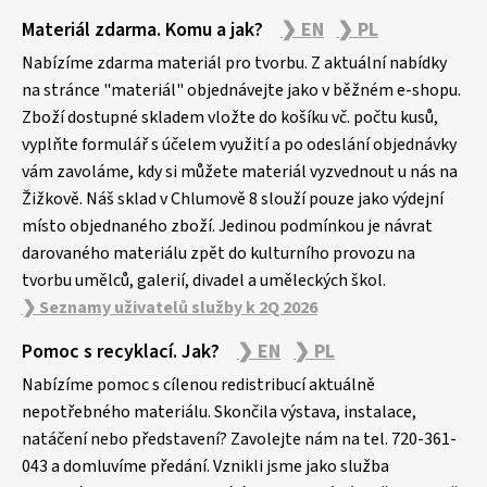
Z
Materiál zdarma. Komu a jak?
❯ EN
❯ PL
á
p
Nabízíme zdarma materiál pro tvorbu. Z aktuální nabídky
a
na stránce "materiál" objednávejte jako v běžném e-shopu.
Zboží dostupné skladem vložte do košíku vč. počtu kusů,
t
vyplňte formulář s účelem využití a po odeslání objednávky
í
vám zavoláme, kdy si můžete materiál vyzvednout u nás na
Žižkově. Náš sklad v Chlumově 8 slouží pouze jako výdejní
místo objednaného zboží. Jedinou podmínkou je návrat
darovaného materiálu zpět do kulturního provozu na
tvorbu umělců, galerií, divadel a uměleckých škol.
❯ Seznamy uživatelů služby k 2Q 2026
Pomoc s recyklací. Jak?
❯ EN
❯ PL
Nabízíme pomoc s cílenou redistribucí aktuálně
nepotřebného materiálu. Skončila výstava, instalace,
natáčení nebo představení? Zavolejte nám na tel. 720-361-
043 a domluvíme předání. Vznikli jsme jako služba