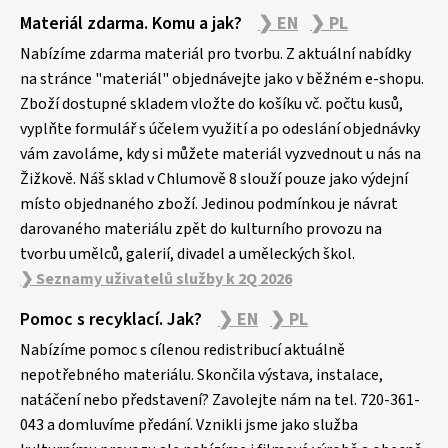
Z
Materiál zdarma. Komu a jak?
❯ EN
❯ PL
á
p
Nabízíme zdarma materiál pro tvorbu. Z aktuální nabídky
a
na stránce "materiál" objednávejte jako v běžném e-shopu.
Zboží dostupné skladem vložte do košíku vč. počtu kusů,
t
vyplňte formulář s účelem využití a po odeslání objednávky
í
vám zavoláme, kdy si můžete materiál vyzvednout u nás na
Žižkově. Náš sklad v Chlumově 8 slouží pouze jako výdejní
místo objednaného zboží. Jedinou podmínkou je návrat
darovaného materiálu zpět do kulturního provozu na
tvorbu umělců, galerií, divadel a uměleckých škol.
❯ Seznamy uživatelů služby k 2Q 2026
Pomoc s recyklací. Jak?
❯ EN
❯ PL
Nabízíme pomoc s cílenou redistribucí aktuálně
nepotřebného materiálu. Skončila výstava, instalace,
natáčení nebo představení? Zavolejte nám na tel. 720-361-
043 a domluvíme předání. Vznikli jsme jako služba