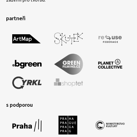
zázemí pro tvorbu.
partneři
s podporou