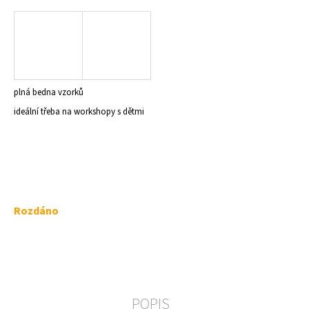
a
j
í
t
?
plná bedna vzorků
ideální třeba na workshopy s dětmi
HLEDAT
Měrná
Rozdáno
D
cena:
o
p
o
r
u
POPIS
č