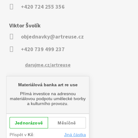
+420 724 255 356
Viktor Švolík
objednavky@artreuse.cz
+420 739 499 237
darujme.cz/artreuse