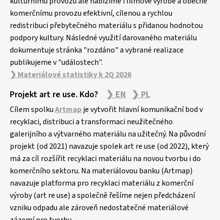
kulturnímu provozu ale nabízíme i filmové výrobě a obecně
komerčnímu provozu efektivní, cílenou a rychlou
redistribuci přebytečného materiálu s přidanou hodnotou
podpory kultury. Následné využití darovaného materiálu
dokumentuje stránka "rozdáno" a vybrané realizace
publikujeme v "událostech".
❯ Materiálové statistiky k 2Q 2026
Projekt art re use. Kdo?
❯ EN
❯ PL
Cílem spolku
Artmap
je vytvořit hlavní komunikační bod v
recyklaci, distribuci a transformaci neužitečného
galerijního a výtvarného materiálu na užitečný. Na původní
projekt (od 2021) navazuje spolek art re use (od 2022), který
má za cíl rozšířit recyklaci materiálu na novou tvorbu i do
komerčního sektoru. Na materiálovou banku (Artmap)
navazuje platforma pro recyklaci materiálu z komerční
výroby (art re use) a společně řešíme nejen předcházení
vzniku odpadu ale zároveň nedostatečné materiálové