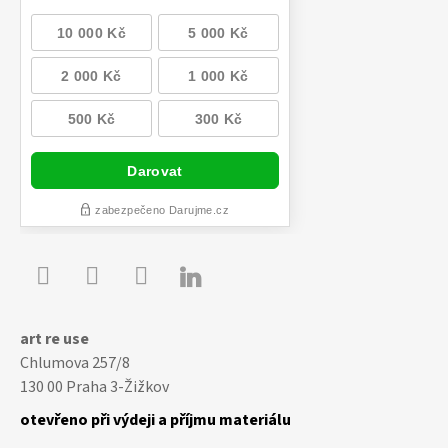

Youtube
Facebook
Instagram
art re use
Chlumova 257/8
130 00 Praha 3-Žižkov
otevřeno při výdeji a příjmu materiálu