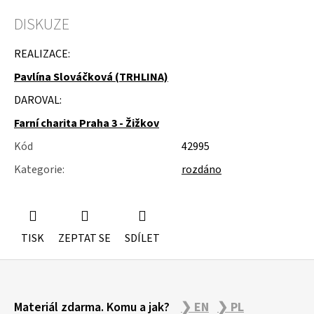
u
j
DISKUZE
e
m
REALIZACE:
e
Pavlína Slováčková (TRHLINA)
GUMOVÉ
DAROVAL:
RUKAVICE
Farní charita Praha 3 - Žižkov
Kód
42995
Kategorie
:
rozdáno
TISK
ZEPTAT SE
SDÍLET
Z
Materiál zdarma. Komu a jak?
❯ EN
❯ PL