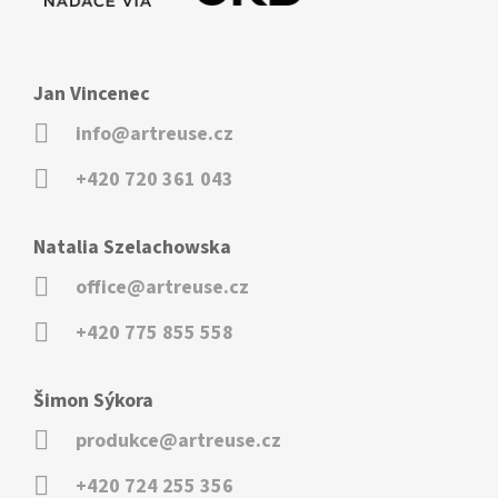
Jan Vincenec
info@artreuse.cz
+420 720 361 043
Natalia Szelachowska
office@artreuse.cz
+420 775 855 558
Šimon Sýkora
produkce@artreuse.cz
+420 724 255 356