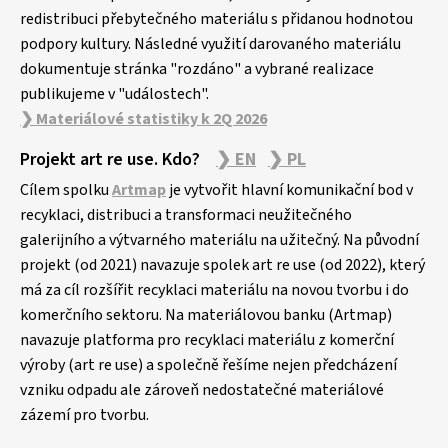
redistribuci přebytečného materiálu s přidanou hodnotou
podpory kultury. Následné využití darovaného materiálu
dokumentuje stránka "rozdáno" a vybrané realizace
publikujeme v "událostech".
❯ Materiálové statistiky k 2Q 2026
Projekt art re use. Kdo?
❯ EN
❯ PL
Cílem spolku
Artmap
je vytvořit hlavní komunikační bod v
recyklaci, distribuci a transformaci neužitečného
galerijního a výtvarného materiálu na užitečný. Na původní
projekt (od 2021) navazuje spolek art re use (od 2022), který
má za cíl rozšířit recyklaci materiálu na novou tvorbu i do
komerčního sektoru. Na materiálovou banku (Artmap)
navazuje platforma pro recyklaci materiálu z komerční
výroby (art re use) a společně řešíme nejen předcházení
vzniku odpadu ale zároveň nedostatečné materiálové
zázemí pro tvorbu.