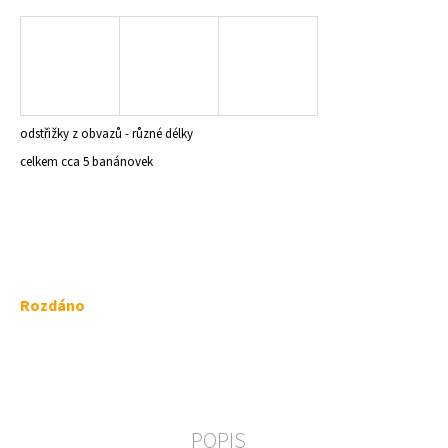
a
j
í
t
?
odstřižky z obvazů - různé délky
celkem cca 5 banánovek
HLEDAT
Měrná
Rozdáno
D
cena:
o
p
o
r
u
POPIS
č