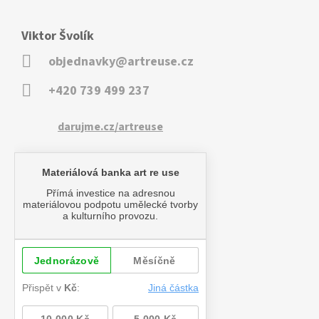
Viktor Švolík
objednavky@artreuse.cz
+420 739 499 237
darujme.cz/artreuse