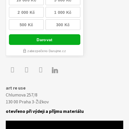

Youtube
Facebook
Instagram
art re use
Chlumova 257/8
130 00 Praha 3-Žižkov
otevřeno při výdeji a příjmu materiálu