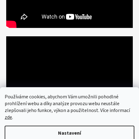
Používáme cookies, abychom Vám umožnili pohodlné
prohlížení webu a díky analýze provozu webu neustále
zlepšovali jeho funkce, výkon a použitelnost. Více informací
zde
.
Nastavení