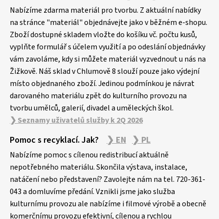
á
p
Nabízíme zdarma materiál pro tvorbu. Z aktuální nabídky
a
na stránce "materiál" objednávejte jako v běžném e-shopu.
Zboží dostupné skladem vložte do košíku vč. počtu kusů,
t
vyplňte formulář s účelem využití a po odeslání objednávky
í
vám zavoláme, kdy si můžete materiál vyzvednout u nás na
Žižkově. Náš sklad v Chlumově 8 slouží pouze jako výdejní
místo objednaného zboží. Jedinou podmínkou je návrat
darovaného materiálu zpět do kulturního provozu na
tvorbu umělců, galerií, divadel a uměleckých škol.
❯ Seznamy uživatelů služby k 2Q 2026
Pomoc s recyklací. Jak?
❯ EN
❯ PL
Nabízíme pomoc s cílenou redistribucí aktuálně
nepotřebného materiálu. Skončila výstava, instalace,
natáčení nebo představení? Zavolejte nám na tel. 720-361-
043 a domluvíme předání. Vznikli jsme jako služba
kulturnímu provozu ale nabízíme i filmové výrobě a obecně
komerčnímu provozu efektivní, cílenou a rychlou