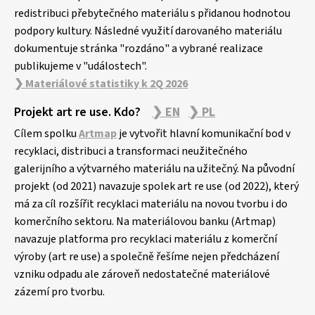
redistribuci přebytečného materiálu s přidanou hodnotou
podpory kultury. Následné využití darovaného materiálu
dokumentuje stránka "rozdáno" a vybrané realizace
publikujeme v "událostech".
❯ Materiálové statistiky k 2Q 2026
Projekt art re use. Kdo?
❯ EN
❯ PL
Cílem spolku
Artmap
je vytvořit hlavní komunikační bod v
recyklaci, distribuci a transformaci neužitečného
galerijního a výtvarného materiálu na užitečný. Na původní
projekt (od 2021) navazuje spolek art re use (od 2022), který
má za cíl rozšířit recyklaci materiálu na novou tvorbu i do
komerčního sektoru. Na materiálovou banku (Artmap)
navazuje platforma pro recyklaci materiálu z komerční
výroby (art re use) a společně řešíme nejen předcházení
vzniku odpadu ale zároveň nedostatečné materiálové
zázemí pro tvorbu.