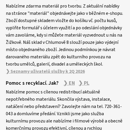
á
p
Nabízíme zdarma materiál pro tvorbu. Z aktuální nabídky
a
na stránce "materiál" objednávejte jako v běžném e-shopu.
Zboží dostupné skladem vložte do košíku vč. počtu kusů,
t
vyplňte formulář s účelem využití a po odeslání objednávky
í
vám zavoláme, kdy si můžete materiál vyzvednout u nás na
Žižkově. Náš sklad v Chlumově 8 slouží pouze jako výdejní
místo objednaného zboží. Jedinou podmínkou je návrat
darovaného materiálu zpět do kulturního provozu na
tvorbu umělců, galerií, divadel a uměleckých škol.
❯ Seznamy uživatelů služby k 2Q 2026
Pomoc s recyklací. Jak?
❯ EN
❯ PL
Nabízíme pomoc s cílenou redistribucí aktuálně
nepotřebného materiálu. Skončila výstava, instalace,
natáčení nebo představení? Zavolejte nám na tel. 720-361-
043 a domluvíme předání. Vznikli jsme jako služba
kulturnímu provozu ale nabízíme i filmové výrobě a obecně
komerčnímu provozu efektivní, cílenou a rychlou