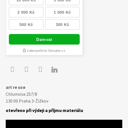

Youtube
Facebook
Instagram
art re use
Chlumova 257/8
130 00 Praha 3-Žižkov
otevřeno při výdeji a příjmu materiálu