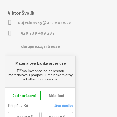
Viktor Švolík
objednavky@artreuse.cz
+420 739 499 237
darujme.cz/artreuse