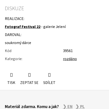
u
j
DISKUZE
e
m
REALIZACE:
e
Fotograf Festival 22
- galerie Jelení
SKŘÍŇKA
DAROVAL:
NA
KOLEČKÁCH
soukromý dárce
Kód
39561
Kategorie
:
rozdáno
TISK
ZEPTAT SE
SDÍLET
Z
Materiál zdarma. Komu a jak?
❯ EN
❯ PL