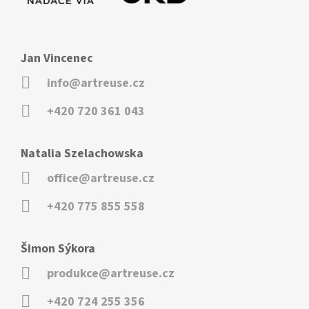
Jan Vincenec
info@artreuse.cz
+420 720 361 043
Natalia Szelachowska
office@artreuse.cz
+420 775 855 558
Šimon Sýkora
produkce@artreuse.cz
+420 724 255 356