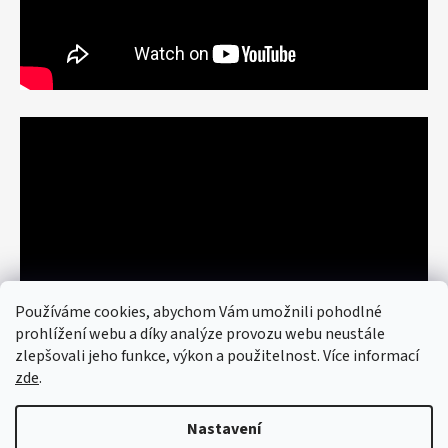
Používáme cookies, abychom Vám umožnili pohodlné
prohlížení webu a díky analýze provozu webu neustále
zlepšovali jeho funkce, výkon a použitelnost. Více informací
zde
.
Nastavení