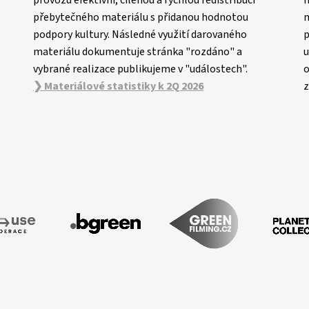
přebytečného materiálu s přidanou hodnotou
m
podpory kultury. Následné využití darovaného
p
materiálu dokumentuje stránka "rozdáno" a
u
vybrané realizace publikujeme v "událostech".
o
❯ Materiálové statistiky k 2Q 2026
z