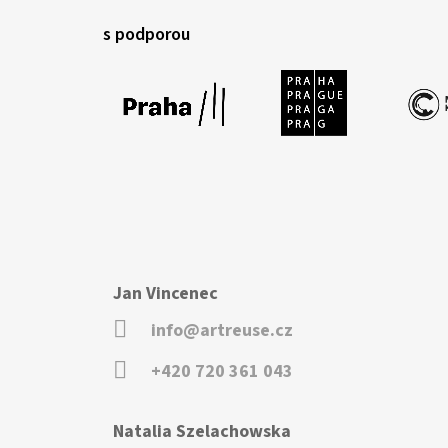
s podporou
Jan Vincenec
info@artreuse.cz
+420 720 361 043
Natalia Szelachowska