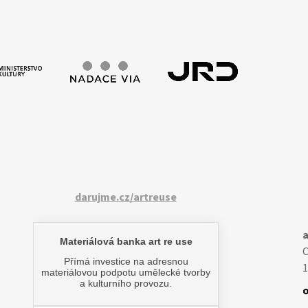
darujme.cz/artreuse
a
1
o