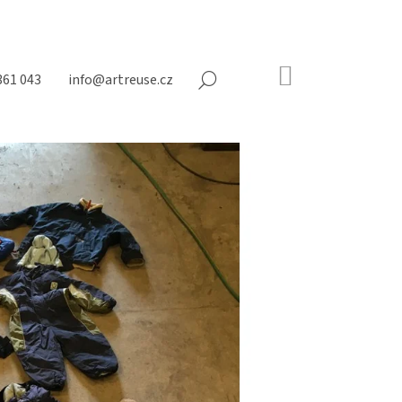
NÁKUPNÍ
361 043
info@artreuse.cz
HLEDAT
KOŠÍK
Prázdný
košík
Následující
NY NA MATRACE