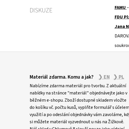
FAMU
–
DISKUZE
FDU Pl
Jana N
DAROV
soukro
Z
á
Materiál zdarma. Komu a jak?
❯ EN
❯ PL
p
Nabízíme zdarma materiál pro tvorbu. Z aktuální
a
nabídky na stránce "materiál" objednávejte jako v
t
běžném e-shopu. Zboží dostupné skladem vložte
í
do košíku vč. počtu kusů, vyplňte formulář s účele
využití a po odeslání objednávky vám zavoláme, kd
si můžete materiál vyzvednout u nás na Žižkově.
Náš sklad v Chlumově 8 slouží pouze jako výdejní