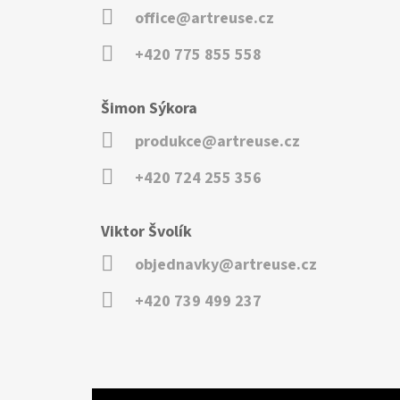
office@artreuse.cz
+420 775 855 558
Šimon Sýkora
produkce@artreuse.cz
+420 724 255 356
Viktor Švolík
objednavky@artreuse.cz
+420 739 499 237