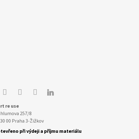

Youtube
Facebook
Instagram
rt re use
Chlumova 257/8
30 00 Praha 3-Žižkov
tevřeno při výdeji a příjmu materiálu