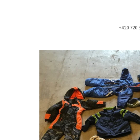
+420 720 
Co potřebujete najít?
HLEDAT
Doporučujeme
NÁSTĚNÁ STROPNÍ KONZOLE 6900KS
MOLITAN Z TOVAR