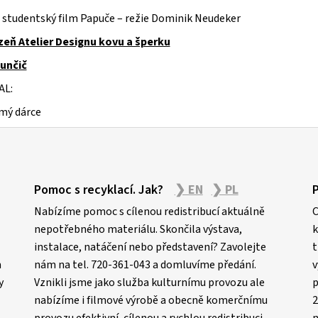
 studentský film Papuče – režie Dominik Neudeker
zeň Atelier Designu kovu a šperku
unčič
AL:
mý dárce
Pomoc s recyklací. Jak?
❯ EN
❯ PL
Nabízíme pomoc s cílenou redistribucí aktuálně
C
nepotřebného materiálu. Skončila výstava,
k
instalace, natáčení nebo představení? Zavolejte
t
m
nám na tel. 720-361-043 a domluvíme předání.
v
y
Vznikli jsme jako služba kulturnímu provozu ale
p
nabízíme i filmové výrobě a obecně komerčnímu
2
provozu efektivní, cílenou a rychlou redistribuci
n