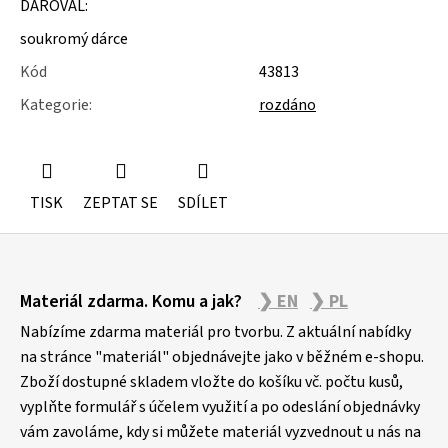
DAROVAL:
u
j
soukromý dárce
e
m
Kód
43813
e
Kategorie
:
rozdáno
MOLITAN
Z
TOVARNY
NA
MATRACE
TISK
ZEPTAT SE
SDÍLET
Z
Materiál zdarma. Komu a jak?
❯ EN
❯ PL
á
p
Nabízíme zdarma materiál pro tvorbu. Z aktuální nabídky
a
na stránce "materiál" objednávejte jako v běžném e-shopu.
Zboží dostupné skladem vložte do košíku vč. počtu kusů,
t
vyplňte formulář s účelem využití a po odeslání objednávky
í
vám zavoláme, kdy si můžete materiál vyzvednout u nás na