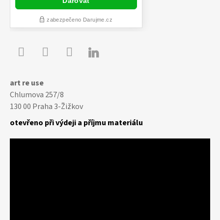

Youtube
Facebook
Instagram
art re use
Chlumova 257/8
130 00 Praha 3-Žižkov
otevřeno při výdeji a příjmu materiálu