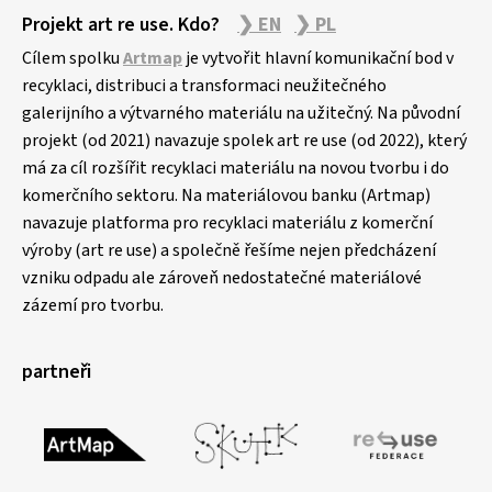
Projekt art re use. Kdo?
❯ EN
❯ PL
Cílem spolku
Artmap
je vytvořit hlavní komunikační bod v
recyklaci, distribuci a transformaci neužitečného
galerijního a výtvarného materiálu na užitečný. Na původní
projekt (od 2021) navazuje spolek art re use (od 2022), který
má za cíl rozšířit recyklaci materiálu na novou tvorbu i do
komerčního sektoru. Na materiálovou banku (Artmap)
navazuje platforma pro recyklaci materiálu z komerční
výroby (art re use) a společně řešíme nejen předcházení
vzniku odpadu ale zároveň nedostatečné materiálové
zázemí pro tvorbu.
partneři