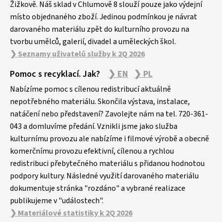
Žižkově. Náš sklad v Chlumově 8 slouží pouze jako výdejní
místo objednaného zboží. Jedinou podmínkou je návrat
darovaného materiálu zpět do kulturního provozu na
tvorbu umělců, galerií, divadel a uměleckých škol.
❯ Seznamy uživatelů služby k 2Q 2026
Pomoc s recyklací. Jak?
❯ EN
❯ PL
Nabízíme pomoc s cílenou redistribucí aktuálně
nepotřebného materiálu. Skončila výstava, instalace,
natáčení nebo představení? Zavolejte nám na tel. 720-361-
043 a domluvíme předání. Vznikli jsme jako služba
kulturnímu provozu ale nabízíme i filmové výrobě a obecně
komerčnímu provozu efektivní, cílenou a rychlou
redistribuci přebytečného materiálu s přidanou hodnotou
podpory kultury. Následné využití darovaného materiálu
dokumentuje stránka "rozdáno" a vybrané realizace
publikujeme v "událostech".
❯ Materiálové statistiky k 2Q 2026