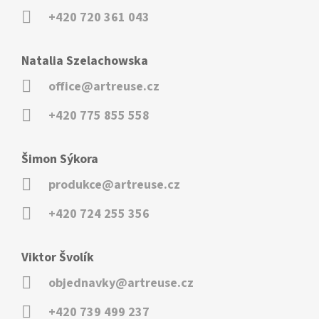
+420 720 361 043
Natalia Szelachowska
office@artreuse.cz
+420 775 855 558
Šimon Sýkora
produkce@artreuse.cz
+420 724 255 356
Viktor Švolík
objednavky@artreuse.cz
+420 739 499 237