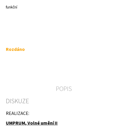
a
funkční
j
í
t
?
Měrná
Rozdáno
cena:
HLEDAT
POPIS
D
DISKUZE
o
p
o
REALIZACE:
r
u
UMPRUM, Volné umění II
č