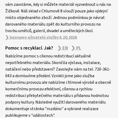
í
vám zavoláme, kdy si můžete materiál vyzvednout u nás na
Žižkově. Náš sklad v Chlumově 8 slouží pouze jako výdejní
místo objednaného zboží. Jedinou podmínkou je návrat
darovaného materiálu zpět do kulturního provozu na
tvorbu umělců, galerií, divadel a uměleckých škol.
❯ Seznamy uživatelů služby k 2Q 2026
Pomoc s recyklací. Jak?
❯ EN
❯ PL
Nabízíme pomoc s cílenou redistribucí aktuálně
nepotřebného materiálu. Skončila výstava, instalace,
natáčení nebo představení? Zavolejte nám na tel. 720-361-
043 a domluvíme předání. Vznikli jsme jako služba
kulturnímu provozu ale nabízíme i filmové výrobě a obecně
komerčnímu provozu efektivní, cílenou a rychlou
redistribuci přebytečného materiálu s přidanou hodnotou
podpory kultury. Následné využití darovaného materiálu
dokumentuje stránka "rozdáno" a vybrané realizace
publikujeme v "událostech".