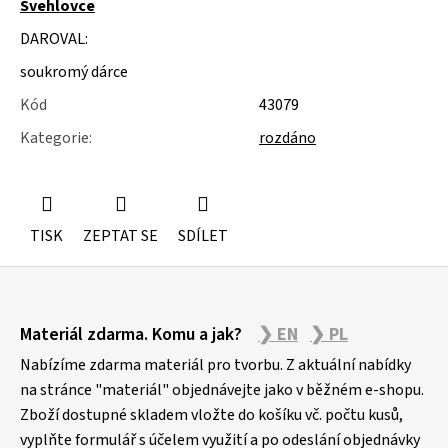
Švehlovce
u
j
DAROVAL:
e
m
soukromý dárce
e
Kód
43079
ÚSTŘICE
Kategorie
:
rozdáno
-
MUŠLE
TISK
ZEPTAT SE
SDÍLET
Z
Materiál zdarma. Komu a jak?
❯ EN
❯ PL
á
p
Nabízíme zdarma materiál pro tvorbu. Z aktuální nabídky
a
na stránce "materiál" objednávejte jako v běžném e-shopu.
Zboží dostupné skladem vložte do košíku vč. počtu kusů,
t
vyplňte formulář s účelem využití a po odeslání objednávky