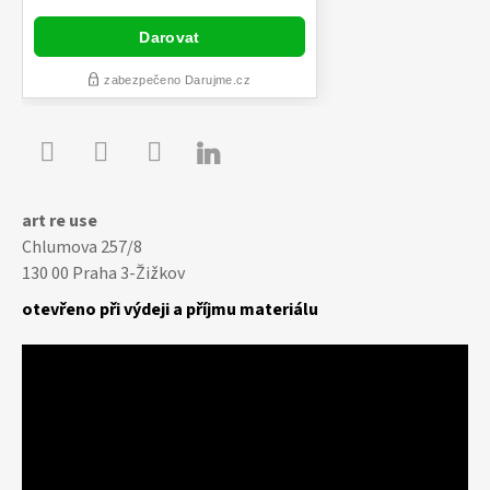

Youtube
Facebook
Instagram
art re use
Chlumova 257/8
130 00 Praha 3-Žižkov
otevřeno při výdeji a příjmu materiálu