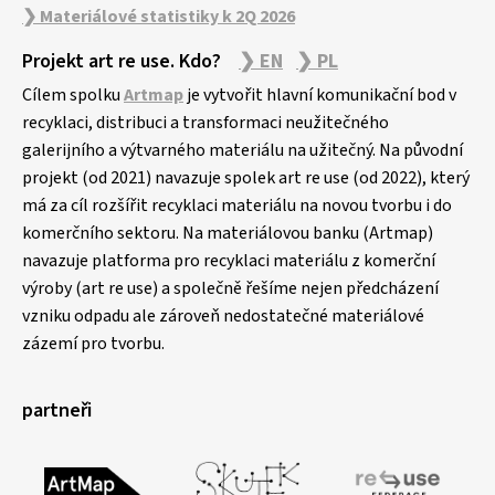
❯ Materiálové statistiky k 2Q 2026
Projekt art re use. Kdo?
❯ EN
❯ PL
Cílem spolku
Artmap
je vytvořit hlavní komunikační bod v
recyklaci, distribuci a transformaci neužitečného
galerijního a výtvarného materiálu na užitečný. Na původní
projekt (od 2021) navazuje spolek art re use (od 2022), který
má za cíl rozšířit recyklaci materiálu na novou tvorbu i do
komerčního sektoru. Na materiálovou banku (Artmap)
navazuje platforma pro recyklaci materiálu z komerční
výroby (art re use) a společně řešíme nejen předcházení
vzniku odpadu ale zároveň nedostatečné materiálové
zázemí pro tvorbu.
partneři