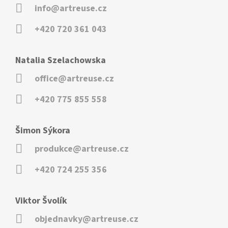
info@artreuse.cz
+420 720 361 043
Natalia Szelachowska
office@artreuse.cz
+420 775 855 558
Šimon Sýkora
produkce@artreuse.cz
+420 724 255 356
Viktor Švolík
objednavky@artreuse.cz