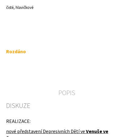
a
čisté, hlavičkové
j
í
t
?
Měrná
Rozdáno
cena:
HLEDAT
POPIS
D
DISKUZE
o
p
o
REALIZACE:
r
u
nové představení Depresivních Dětí ve
Venuše ve
č