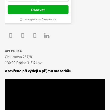

Youtube
Facebook
Instagram
art re use
Chlumova 257/8
130 00 Praha 3-Žižkov
otevřeno při výdeji a příjmu materiálu