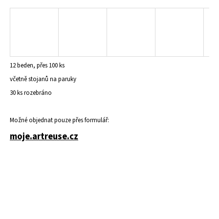
a
j
í
t
?
12 beden, přes 100 ks
včetně stojanů na paruky
30 ks rozebráno
HLEDAT
Možné objednat pouze přes formulář:
moje.artreuse.cz
D
o
p
o
r
u
č