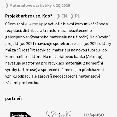
❯ Materiálové statistiky k 2Q 2026
Projekt art re use. Kdo?
❯ EN
❯ PL
Cílem spolku
Artmap
je vytvořit hlavní komunikační bod v
recyklaci, distribuci a transformaci neužitečného
galerijního a výtvarného materiálu na užitečný. Na původní
projekt (od 2021) navazuje spolek art re use (od 2022), který
má za cíl rozšířit recyklaci materiálu na novou tvorbu i do
komerčního sektoru. Na materiálovou banku (Artmap)
navazuje platforma pro recyklaci materiálu z komerční
výroby (art re use) a společně řešíme nejen předcházení
vzniku odpadu ale zároveň nedostatečné materiálové
zázemí pro tvorbu.
partneři