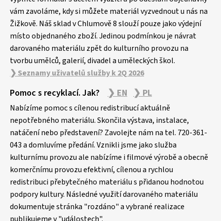
í
vám zavoláme, kdy si můžete materiál vyzvednout u nás na
Žižkově. Náš sklad v Chlumově 8 slouží pouze jako výdejní
místo objednaného zboží. Jedinou podmínkou je návrat
darovaného materiálu zpět do kulturního provozu na
tvorbu umělců, galerií, divadel a uměleckých škol.
❯ Seznamy uživatelů služby k 2Q 2026
Pomoc s recyklací. Jak?
❯ EN
❯ PL
Nabízíme pomoc s cílenou redistribucí aktuálně
nepotřebného materiálu. Skončila výstava, instalace,
natáčení nebo představení? Zavolejte nám na tel. 720-361-
043 a domluvíme předání. Vznikli jsme jako služba
kulturnímu provozu ale nabízíme i filmové výrobě a obecně
komerčnímu provozu efektivní, cílenou a rychlou
redistribuci přebytečného materiálu s přidanou hodnotou
podpory kultury. Následné využití darovaného materiálu
dokumentuje stránka "rozdáno" a vybrané realizace
publikujeme v "událostech".