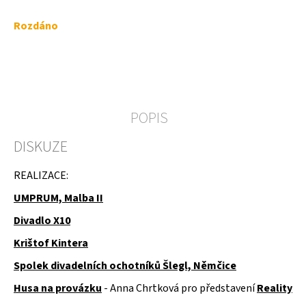
u
j
Měrná
Rozdáno
e
cena:
m
e
NÁSTĚNÁ
STROPNÍ
KONZOLE
POPIS
6900KS
DISKUZE
REALIZACE:
UMPRUM, Malba II
Divadlo X10
Krištof Kintera
Spolek divadelních ochotníků Šlegl, Němčice
Husa na provázku
- Anna Chrtková pro představení
Reality