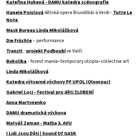
Kateřina Hubená - DAMU katedra scénografie
Hanele Poislová
dětská opera Brundibár a Verdi -
Tutte Le
Note
Mask Bureau Linda Mikolášková
Die Früchte
– performance
Tranzit
-
projekt Podhoubí
ve Valči
Bukolika
- forest mania~temporary utopia~collective art
Linda Mikolášková
Katedra výtvarné výchovy PF UPOL (Olomouc)
Gabriel Loci - festival pro děti ZLOBENÍ
Anna Martynenko
DAMU dramatická výchova
Matyáš Zeman - Malba 3, AVU
I Lidi Jsou Děti | Sound Of GASK