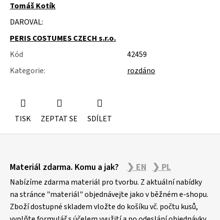
Tomáš Kotík
DAROVAL:
PERIS COSTUMES CZECH s.r.o.
Kód
42459
Kategorie
:
rozdáno
TISK
ZEPTAT SE
SDÍLET
Z
Materiál zdarma. Komu a jak?
❯ EN
❯ PL
á
p
Nabízíme zdarma materiál pro tvorbu. Z aktuální nabídky
a
na stránce "materiál" objednávejte jako v běžném e-shopu.
Zboží dostupné skladem vložte do košíku vč. počtu kusů,
t
vyplňte formulář s účelem využití a po odeslání objednávky