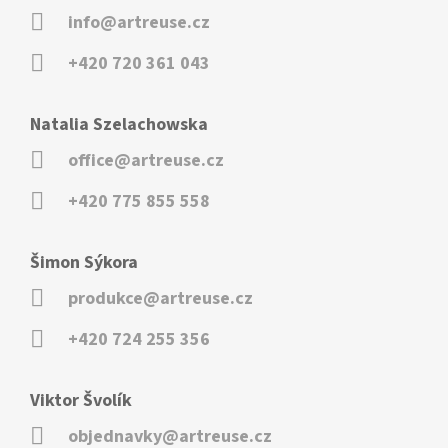
info@artreuse.cz
+420 720 361 043
Natalia Szelachowska
office@artreuse.cz
+420 775 855 558
Šimon Sýkora
produkce@artreuse.cz
+420 724 255 356
Viktor Švolík
objednavky@artreuse.cz