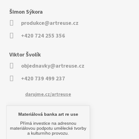
Šimon Sýkora
produkce@artreuse.cz
+420 724 255 356
Viktor Švolík
objednavky@artreuse.cz
+420 739 499 237
darujme.cz/artreuse