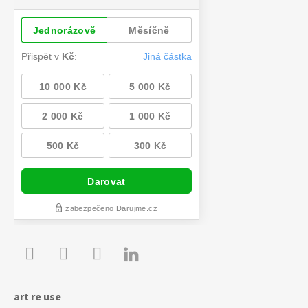

Youtube
Facebook
Instagram
art re use