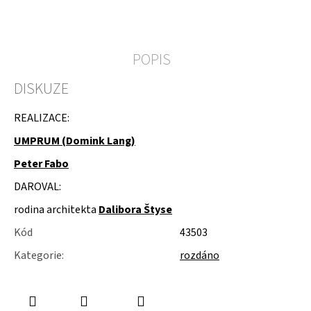
u
j
e
m
POPIS
e
DISKUZE
KOLEČKOVÉ
ŽIDLE
POJÍZDNÉ
REALIZACE:
UMPRUM (Domink Lang)
Peter Fabo
DAROVAL:
rodina architekta
Dalibora Štyse
Kód
43503
Kategorie
:
rozdáno