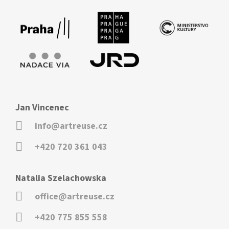
Jan Vincenec
info@artreuse.cz
+420 720 361 043
Natalia Szelachowska
office@artreuse.cz
+420 775 855 558