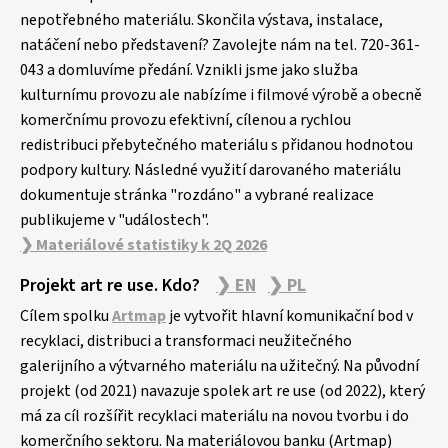
nepotřebného materiálu. Skončila výstava, instalace,
natáčení nebo představení? Zavolejte nám na tel. 720-361-
043 a domluvíme předání. Vznikli jsme jako služba
kulturnímu provozu ale nabízíme i filmové výrobě a obecně
komerčnímu provozu efektivní, cílenou a rychlou
redistribuci přebytečného materiálu s přidanou hodnotou
podpory kultury. Následné využití darovaného materiálu
dokumentuje stránka "rozdáno" a vybrané realizace
publikujeme v "událostech".
❯ Materiálové statistiky k 2Q 2026
Projekt art re use. Kdo?
❯ EN
❯ PL
Cílem spolku
Artmap
je vytvořit hlavní komunikační bod v
recyklaci, distribuci a transformaci neužitečného
galerijního a výtvarného materiálu na užitečný. Na původní
projekt (od 2021) navazuje spolek art re use (od 2022), který
má za cíl rozšířit recyklaci materiálu na novou tvorbu i do
komerčního sektoru. Na materiálovou banku (Artmap)