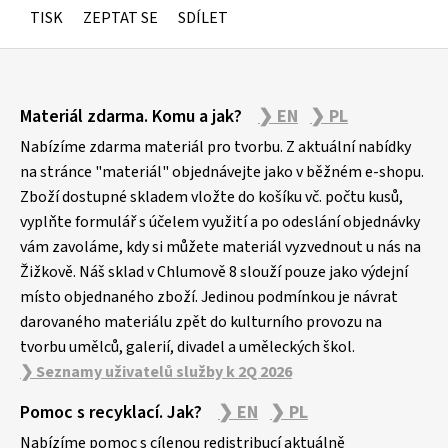
TISK
ZEPTAT SE
SDÍLET
Z
Materiál zdarma. Komu a jak?
❯ EN
❯ PL
á
p
Nabízíme zdarma materiál pro tvorbu. Z aktuální nabídky
a
na stránce "materiál" objednávejte jako v běžném e-shopu.
Zboží dostupné skladem vložte do košíku vč. počtu kusů,
t
vyplňte formulář s účelem využití a po odeslání objednávky
í
vám zavoláme, kdy si můžete materiál vyzvednout u nás na
Žižkově. Náš sklad v Chlumově 8 slouží pouze jako výdejní
místo objednaného zboží. Jedinou podmínkou je návrat
darovaného materiálu zpět do kulturního provozu na
tvorbu umělců, galerií, divadel a uměleckých škol.
❯ Seznamy uživatelů služby k 2Q 2026
Pomoc s recyklací. Jak?
❯ EN
❯ PL
Nabízíme pomoc s cílenou redistribucí aktuálně