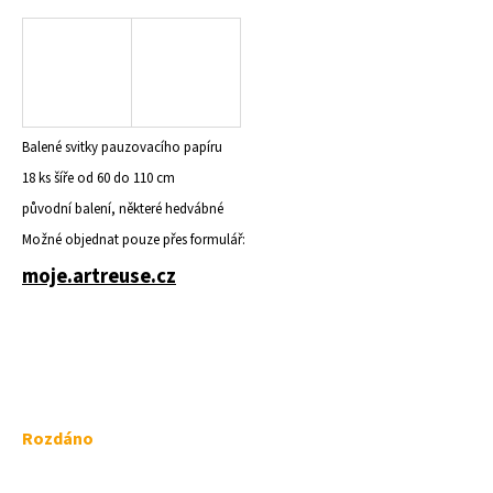
a
j
í
t
?
Balené svitky pauzovacího papíru
18 ks šíře od 60 do 110 cm
původní balení, některé hedvábné
Možné objednat pouze přes formulář:
HLEDAT
moje.artreuse.cz
D
o
p
o
Měrná
r
Rozdáno
u
cena:
č