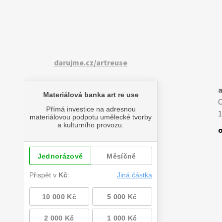
darujme.cz/artreuse
a
1
o