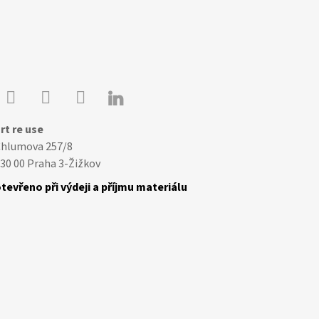

Youtube
Facebook
Instagram
rt re use
Chlumova 257/8
30 00 Praha 3-Žižkov
tevřeno při výdeji a příjmu materiálu