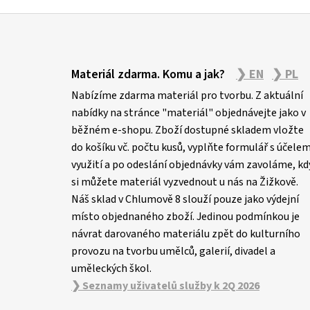
Z
á
Materiál zdarma. Komu a jak?
❯ EN
❯ PL
p
Nabízíme zdarma materiál pro tvorbu. Z aktuální
a
nabídky na stránce "materiál" objednávejte jako v
t
běžném e-shopu. Zboží dostupné skladem vložte
í
do košíku vč. počtu kusů, vyplňte formulář s účele
využití a po odeslání objednávky vám zavoláme, kd
si můžete materiál vyzvednout u nás na Žižkově.
Náš sklad v Chlumově 8 slouží pouze jako výdejní
místo objednaného zboží. Jedinou podmínkou je
návrat darovaného materiálu zpět do kulturního
provozu na tvorbu umělců, galerií, divadel a
uměleckých škol.
❯ Seznamy uživatelů služby k 2Q 2026