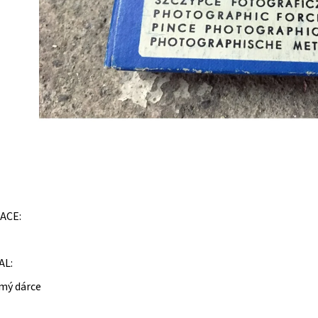
ACE:
AL:
mý dárce