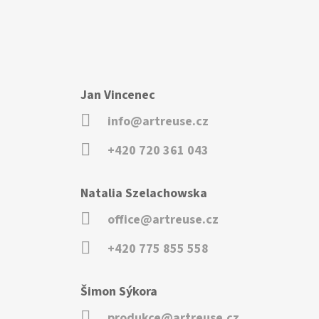
Jan Vincenec
info@artreuse.cz
+420 720 361 043
Natalia Szelachowska
office@artreuse.cz
+420 775 855 558
Šimon Sýkora
produkce@artreuse.cz