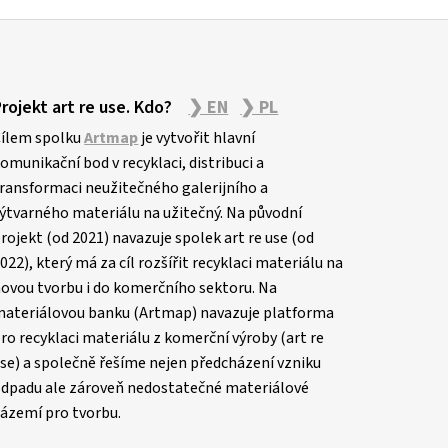
Projekt art re use. Kdo?
❯ EN
❯ PL
ílem spolku
Artmap
je vytvořit hlavní
omunikační bod v recyklaci, distribuci a
ransformaci neužitečného galerijního a
ýtvarného materiálu na užitečný. Na původní
rojekt (od 2021) navazuje spolek art re use (od
022), který má za cíl rozšířit recyklaci materiálu na
ovou tvorbu i do komerčního sektoru. Na
ateriálovou banku (Artmap) navazuje platforma
ro recyklaci materiálu z komerční výroby (art re
se) a společně řešíme nejen předcházení vzniku
dpadu ale zároveň nedostatečné materiálové
ázemí pro tvorbu.