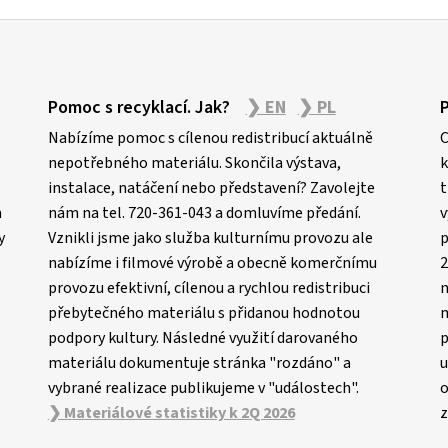
Pomoc s recyklací. Jak?
❯ EN
❯ PL
Nabízíme pomoc s cílenou redistribucí aktuálně
C
nepotřebného materiálu. Skončila výstava,
k
instalace, natáčení nebo představení? Zavolejte
t
m
nám na tel. 720-361-043 a domluvíme předání.
v
y
Vznikli jsme jako služba kulturnímu provozu ale
p
nabízíme i filmové výrobě a obecně komerčnímu
2
provozu efektivní, cílenou a rychlou redistribuci
n
přebytečného materiálu s přidanou hodnotou
m
podpory kultury. Následné využití darovaného
p
materiálu dokumentuje stránka "rozdáno" a
u
vybrané realizace publikujeme v "událostech".
o
❯ Materiálové statistiky k 2Q 2026
z