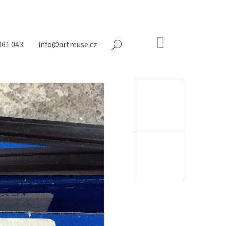
NÁKUPNÍ
361 043
info@artreuse.cz
HLEDAT
KOŠÍK
Prázdný
košík
Následující
NY NA MATRACE