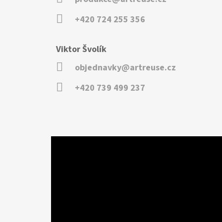
+420 724 255 356
Viktor Švolík
objednavky@artreuse.cz
+420 739 499 237