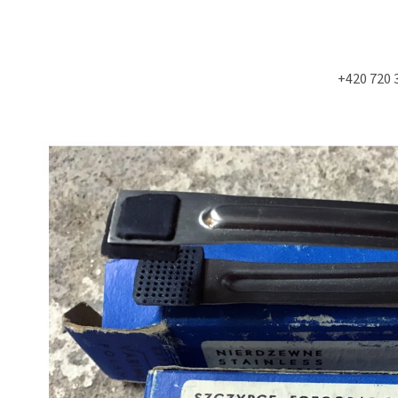
+420 720 
Co potřebujete najít?
HLEDAT
Doporučujeme
NÁSTĚNÁ STROPNÍ KONZOLE 6900KS
MOLITAN Z TOVAR