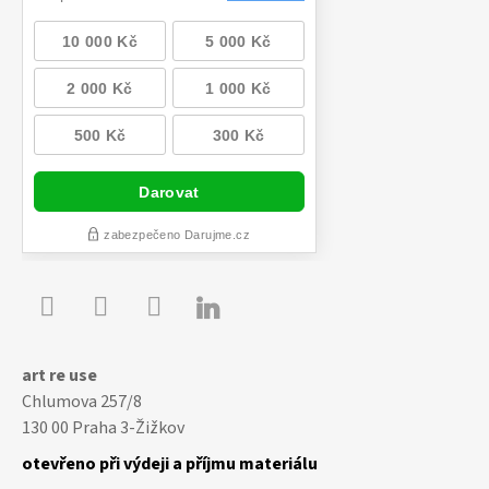

Youtube
Facebook
Instagram
art re use
Chlumova 257/8
130 00 Praha 3-Žižkov
otevřeno při výdeji a příjmu materiálu