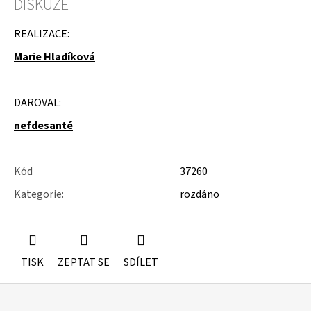
DISKUZE
u
j
e
REALIZACE:
m
Marie Hladíková
e
NÁSTĚNÁ
STROPNÍ
DAROVAL:
KONZOLE
6900KS
nefdesanté
Kód
37260
Kategorie
:
rozdáno
TISK
ZEPTAT SE
SDÍLET