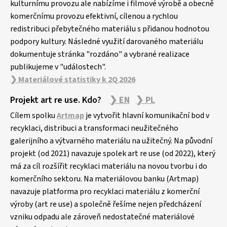
kulturnímu provozu ale nabízíme i filmové výrobě a obecně
komerčnímu provozu efektivní, cílenou a rychlou
redistribuci přebytečného materiálu s přidanou hodnotou
podpory kultury. Následné využití darovaného materiálu
dokumentuje stránka "rozdáno" a vybrané realizace
publikujeme v "událostech".
❯ Materiálové statistiky k 2Q 2026
Projekt art re use. Kdo?
❯ EN
❯ PL
Cílem spolku
Artmap
je vytvořit hlavní komunikační bod v
recyklaci, distribuci a transformaci neužitečného
galerijního a výtvarného materiálu na užitečný. Na původní
projekt (od 2021) navazuje spolek art re use (od 2022), který
má za cíl rozšířit recyklaci materiálu na novou tvorbu i do
komerčního sektoru. Na materiálovou banku (Artmap)
navazuje platforma pro recyklaci materiálu z komerční
výroby (art re use) a společně řešíme nejen předcházení
vzniku odpadu ale zároveň nedostatečné materiálové