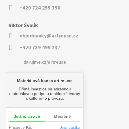
+420 724 255 356
Viktor Švolík
objednavky@artreuse.cz
+420 739 499 237
darujme.cz/artreuse