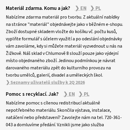
Z
Materiál zdarma. Komu a jak?
❯ EN
❯ PL
á
p
Nabízíme zdarma materiál pro tvorbu. Z aktuální nabídky
a
na stránce "materiál" objednávejte jako v běžném e-shopu.
Zboží dostupné skladem vložte do košíku vč. počtu kusů,
t
vyplňte formulář s účelem využití a po odeslání objednávky
í
vám zavoláme, kdy si můžete materiál vyzvednout u nás na
Žižkově. Náš sklad v Chlumově 8 slouží pouze jako výdejní
místo objednaného zboží. Jedinou podmínkou je návrat
darovaného materiálu zpět do kulturního provozu na
tvorbu umělců, galerií, divadel a uměleckých škol.
❯ Seznamy uživatelů služby k 2Q 2026
Pomoc s recyklací. Jak?
❯ EN
❯ PL
Nabízíme pomoc s cílenou redistribucí aktuálně
nepotřebného materiálu. Skončila výstava, instalace,
natáčení nebo představení? Zavolejte nám na tel. 720-361-
043 a domluvíme předání. Vznikli jsme jako služba