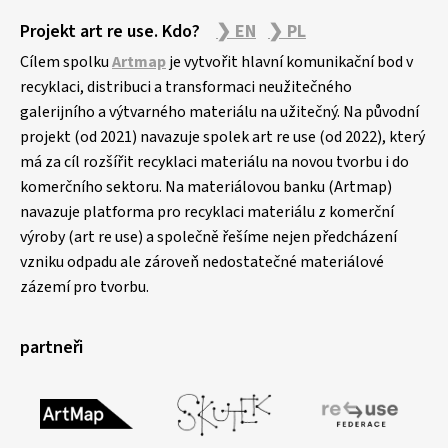
Projekt art re use. Kdo?
❯ EN
❯ PL
Cílem spolku
Artmap
je vytvořit hlavní komunikační bod v
recyklaci, distribuci a transformaci neužitečného
galerijního a výtvarného materiálu na užitečný. Na původní
projekt (od 2021) navazuje spolek art re use (od 2022), který
má za cíl rozšířit recyklaci materiálu na novou tvorbu i do
komerčního sektoru. Na materiálovou banku (Artmap)
navazuje platforma pro recyklaci materiálu z komerční
výroby (art re use) a společně řešíme nejen předcházení
vzniku odpadu ale zároveň nedostatečné materiálové
zázemí pro tvorbu.
partneři