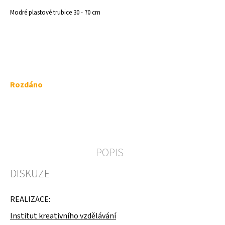
a
Modré plastové trubice 30 - 70 cm
j
í
t
?
Měrná
Rozdáno
cena:
HLEDAT
POPIS
D
DISKUZE
o
p
o
REALIZACE:
r
u
Institut kreativního vzdělávání
č