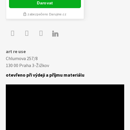

Youtube
Facebook
Instagram
art re use
Chlumova 257/8
130 00 Praha 3-Žižkov
otevřeno při výdeji a příjmu materiálu