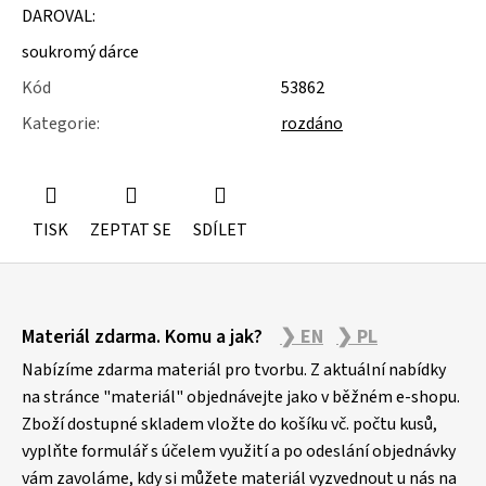
u
DAROVAL:
j
e
soukromý dárce
m
Kód
53862
e
Kategorie
:
rozdáno
ÚSTŘICE
-
MUŠLE
TISK
ZEPTAT SE
SDÍLET
Z
Materiál zdarma. Komu a jak?
❯ EN
❯ PL
á
p
Nabízíme zdarma materiál pro tvorbu. Z aktuální nabídky
a
na stránce "materiál" objednávejte jako v běžném e-shopu.
Zboží dostupné skladem vložte do košíku vč. počtu kusů,
t
vyplňte formulář s účelem využití a po odeslání objednávky
í
vám zavoláme, kdy si můžete materiál vyzvednout u nás na