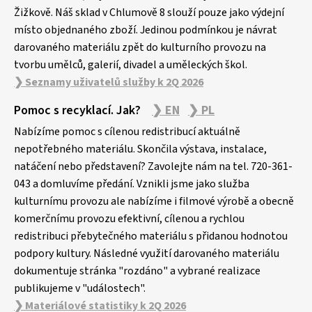
Žižkově. Náš sklad v Chlumově 8 slouží pouze jako výdejní
místo objednaného zboží. Jedinou podmínkou je návrat
darovaného materiálu zpět do kulturního provozu na
tvorbu umělců, galerií, divadel a uměleckých škol.
❯ Seznamy uživatelů služby k 2Q 2026
Pomoc s recyklací. Jak?
❯ EN
❯ PL
Nabízíme pomoc s cílenou redistribucí aktuálně
nepotřebného materiálu. Skončila výstava, instalace,
natáčení nebo představení? Zavolejte nám na tel. 720-361-
043 a domluvíme předání. Vznikli jsme jako služba
kulturnímu provozu ale nabízíme i filmové výrobě a obecně
komerčnímu provozu efektivní, cílenou a rychlou
redistribuci přebytečného materiálu s přidanou hodnotou
podpory kultury. Následné využití darovaného materiálu
dokumentuje stránka "rozdáno" a vybrané realizace
publikujeme v "událostech".
❯ Materiálové statistiky k 2Q 2026