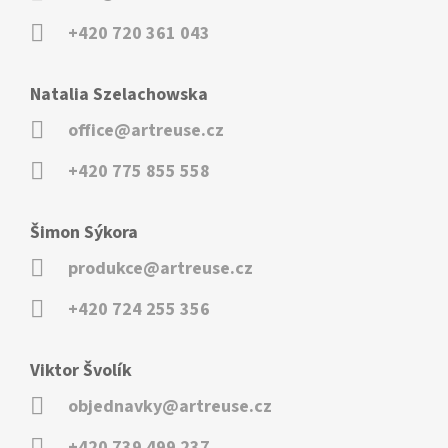
+420 720 361 043
Natalia Szelachowska
office@artreuse.cz
+420 775 855 558
Šimon Sýkora
produkce@artreuse.cz
+420 724 255 356
Viktor Švolík
objednavky@artreuse.cz
+420 739 499 237