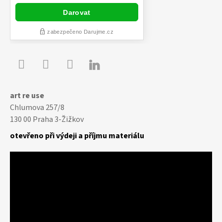

Youtube
Facebook
Instagram
art re use
Chlumova 257/8
130 00 Praha 3-Žižkov
otevřeno při výdeji a příjmu materiálu