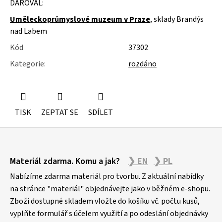
DAROVAL:
u
j
Uměleckoprůmyslové muzeum v Praze
, sklady Brandýs
e
nad Labem
m
e
Kód
37302
Kategorie
:
rozdáno
ŽIDLE
200KS
ČESKÝ
KRUMLOV
TISK
ZEPTAT SE
SDÍLET
Z
Materiál zdarma. Komu a jak?
❯ EN
❯ PL
á
p
Nabízíme zdarma materiál pro tvorbu. Z aktuální nabídky
a
na stránce "materiál" objednávejte jako v běžném e-shopu.
Zboží dostupné skladem vložte do košíku vč. počtu kusů,
t
vyplňte formulář s účelem využití a po odeslání objednávky
í