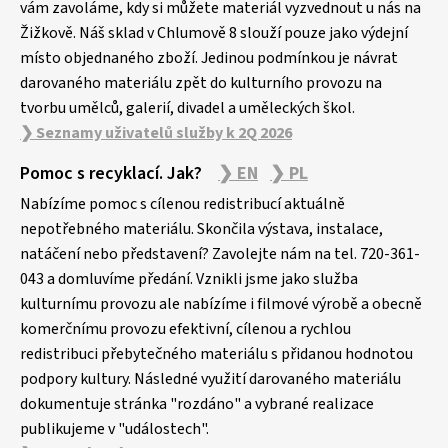
vám zavoláme, kdy si můžete materiál vyzvednout u nás na
Žižkově. Náš sklad v Chlumově 8 slouží pouze jako výdejní
místo objednaného zboží. Jedinou podmínkou je návrat
darovaného materiálu zpět do kulturního provozu na
tvorbu umělců, galerií, divadel a uměleckých škol.
❯ Seznamy uživatelů služby k 2Q 2026
Pomoc s recyklací. Jak?
❯ EN
❯ PL
Nabízíme pomoc s cílenou redistribucí aktuálně
nepotřebného materiálu. Skončila výstava, instalace,
natáčení nebo představení? Zavolejte nám na tel. 720-361-
043 a domluvíme předání. Vznikli jsme jako služba
kulturnímu provozu ale nabízíme i filmové výrobě a obecně
komerčnímu provozu efektivní, cílenou a rychlou
redistribuci přebytečného materiálu s přidanou hodnotou
podpory kultury. Následné využití darovaného materiálu
dokumentuje stránka "rozdáno" a vybrané realizace
publikujeme v "událostech".