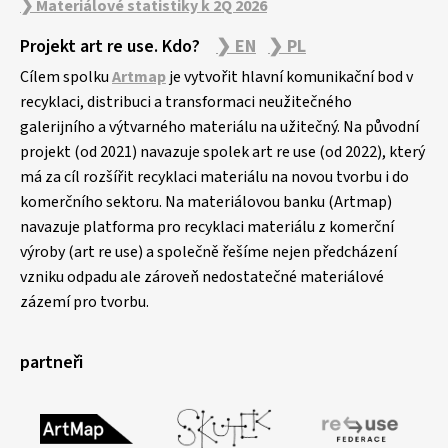
❯ Materiálové statistiky k 2Q 2026
Projekt art re use. Kdo?
❯ EN
❯ PL
Cílem spolku
Artmap
je vytvořit hlavní komunikační bod v
recyklaci, distribuci a transformaci neužitečného
galerijního a výtvarného materiálu na užitečný. Na původní
projekt (od 2021) navazuje spolek art re use (od 2022), který
má za cíl rozšířit recyklaci materiálu na novou tvorbu i do
komerčního sektoru. Na materiálovou banku (Artmap)
navazuje platforma pro recyklaci materiálu z komerční
výroby (art re use) a společně řešíme nejen předcházení
vzniku odpadu ale zároveň nedostatečné materiálové
zázemí pro tvorbu.
partneři