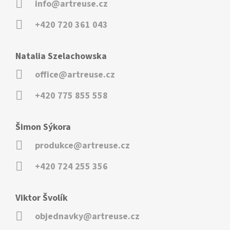
info@artreuse.cz
+420 720 361 043
Natalia Szelachowska
office@artreuse.cz
+420 775 855 558
Šimon Sýkora
produkce@artreuse.cz
+420 724 255 356
Viktor Švolík
objednavky@artreuse.cz