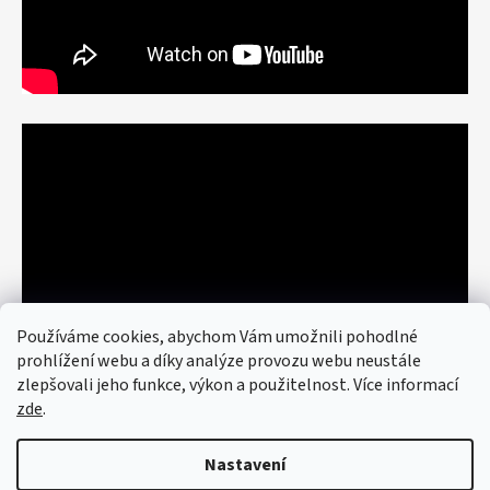
Používáme cookies, abychom Vám umožnili pohodlné
prohlížení webu a díky analýze provozu webu neustále
zlepšovali jeho funkce, výkon a použitelnost. Více informací
zde
.
Nastavení