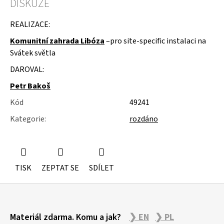
DISKUZE
u
j
e
REALIZACE:
m
Komunitní zahrada Libóza
–
pro site-specific instalaci na
e
Svátek světla
SLOŽKY
DAROVAL:
A
POŘADNÍKY
Petr Bakoš
Kód
49241
Kategorie
:
rozdáno
TISK
ZEPTAT SE
SDÍLET
Z
Materiál zdarma. Komu a jak?
❯ EN
❯ PL
á