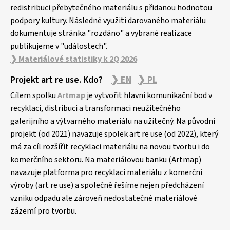
redistribuci přebytečného materiálu s přidanou hodnotou
podpory kultury. Následné využití darovaného materiálu
dokumentuje stránka "rozdáno" a vybrané realizace
publikujeme v "událostech".
❯ Materiálové statistiky k 2Q 2026
Projekt art re use. Kdo?
❯ EN
❯ PL
Cílem spolku
Artmap
je vytvořit hlavní komunikační bod v
recyklaci, distribuci a transformaci neužitečného
galerijního a výtvarného materiálu na užitečný. Na původní
projekt (od 2021) navazuje spolek art re use (od 2022), který
má za cíl rozšířit recyklaci materiálu na novou tvorbu i do
komerčního sektoru. Na materiálovou banku (Artmap)
navazuje platforma pro recyklaci materiálu z komerční
výroby (art re use) a společně řešíme nejen předcházení
vzniku odpadu ale zároveň nedostatečné materiálové
zázemí pro tvorbu.