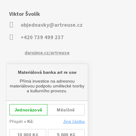
Viktor Švolík
objednavky@artreuse.cz
+420 739 499 237
darujme.cz/artreuse