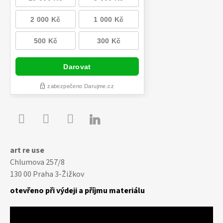

Youtube
Facebook
Instagram
art re use
Chlumova 257/8
130 00 Praha 3-Žižkov
otevřeno při výdeji a příjmu materiálu