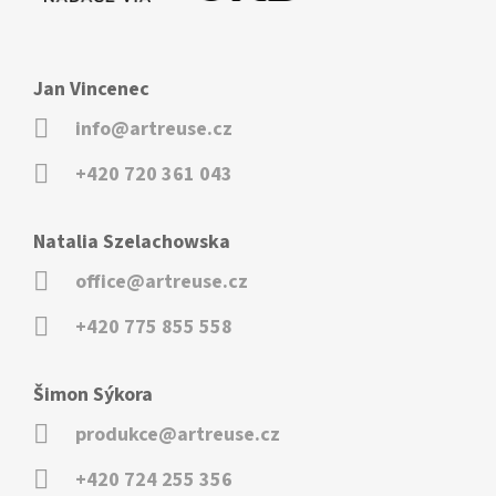
Jan Vincenec
info@artreuse.cz
+420 720 361 043
Natalia Szelachowska
office@artreuse.cz
+420 775 855 558
Šimon Sýkora
produkce@artreuse.cz
+420 724 255 356