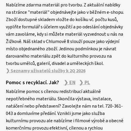
p
Nabízíme zdarma materiál pro tvorbu. Z aktuální nabídky
a
na stránce "materiál" objednávejte jako v běžném e-shopu.
Zboží dostupné skladem vložte do košíku vč. počtu kusů,
t
vyplňte formulář s účelem využití a po odeslání objednávky
í
vám zavoláme, kdy si můžete materiál vyzvednout u nás na
Žižkově. Náš sklad v Chlumově 8 slouží pouze jako výdejní
místo objednaného zboží. Jedinou podmínkou je návrat
darovaného materiálu zpět do kulturního provozu na
tvorbu umělců, galerií, divadel a uměleckých škol.
❯ Seznamy uživatelů služby k 2Q 2026
Pomoc s recyklací. Jak?
❯ EN
❯ PL
Nabízíme pomoc s cílenou redistribucí aktuálně
nepotřebného materiálu. Skončila výstava, instalace,
natáčení nebo představení? Zavolejte nám na tel. 720-361-
043 a domluvíme předání. Vznikli jsme jako služba
kulturnímu provozu ale nabízíme i filmové výrobě a obecně
komerčnímu provozu efektivní, cílenou a rychlou