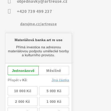
objednavky@artreuse.cz
+420 739 499 237
darujme.cz/artreuse