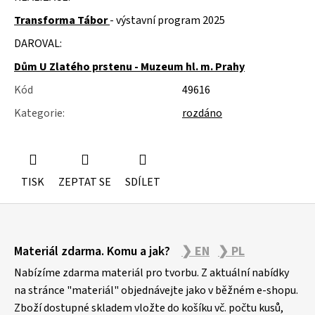
u
j
Transforma Tábor
- výstavní program 2025
e
DAROVAL:
m
e
Dům U Zlatého prstenu - Muzeum hl. m. Prahy
Kód
49616
KOLEČKOVÉ
ŽIDLE
Kategorie
:
rozdáno
POJÍZDNÉ
TISK
ZEPTAT SE
SDÍLET
Z
Materiál zdarma. Komu a jak?
❯ EN
❯ PL
á
p
Nabízíme zdarma materiál pro tvorbu. Z aktuální nabídky
a
na stránce "materiál" objednávejte jako v běžném e-shopu.
Zboží dostupné skladem vložte do košíku vč. počtu kusů,
t