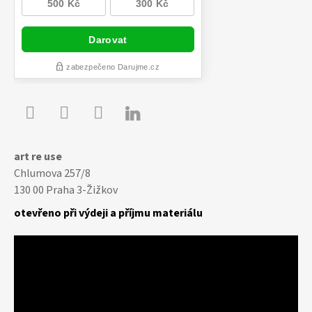

Youtube
Facebook
Instagram
art re use
Chlumova 257/8
130 00 Praha 3-Žižkov
otevřeno při výdeji a příjmu materiálu