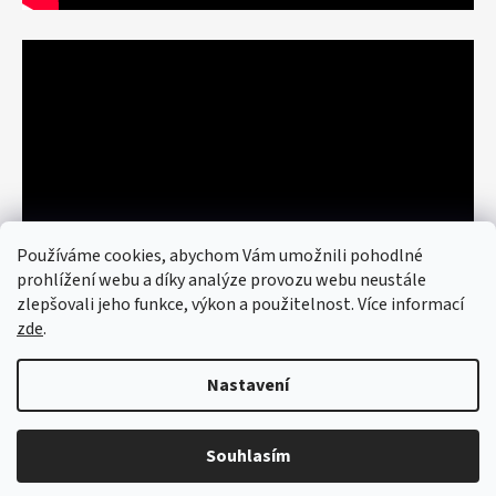
Používáme cookies, abychom Vám umožnili pohodlné
prohlížení webu a díky analýze provozu webu neustále
zlepšovali jeho funkce, výkon a použitelnost. Více informací
zde
.
Nastavení
Vytvořil Shoptet
© 2026 art re use. Všechna práva
vyhrazena.
Upravit nastavení cookies
Souhlasím