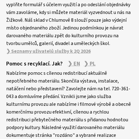
vyplňte formulář s účelem využití a po odeslání objednávky
í
vám zavoláme, kdy si můžete materiál vyzvednout u nás na
Žižkově. Náš sklad v Chlumově 8 slouží pouze jako výdejní
místo objednaného zboží. Jedinou podmínkou je návrat
darovaného materiálu zpět do kulturního provozu na
tvorbu umělců, galerií, divadel a uměleckých škol.
❯ Seznamy uživatelů služby k 2Q 2026
Pomoc s recyklací. Jak?
❯ EN
❯ PL
Nabízíme pomoc s cílenou redistribucí aktuálně
nepotřebného materiálu. Skončila výstava, instalace,
natáčení nebo představení? Zavolejte nám na tel. 720-361-
043 a domluvíme předání. Vznikli jsme jako služba
kulturnímu provozu ale nabízíme i filmové výrobě a obecně
komerčnímu provozu efektivní, cílenou a rychlou
redistribuci přebytečného materiálu s přidanou hodnotou
podpory kultury. Následné využití darovaného materiálu
dokumentuje stránka "rozdáno" a vybrané realizace