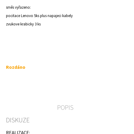
a
směs vyřazeno:
j
pocitace Lenovo 5ks plus napajeci kabely
í
zvukove krabicky 3 ks
t
?
Měrná
Rozdáno
HLEDAT
cena:
D
o
POPIS
p
o
DISKUZE
r
u
č
REALIZACE: