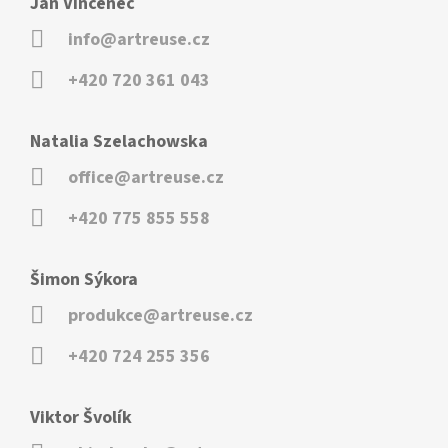
Jan Vincenec
info@artreuse.cz
+420 720 361 043
Natalia Szelachowska
office@artreuse.cz
+420 775 855 558
Šimon Sýkora
produkce@artreuse.cz
+420 724 255 356
Viktor Švolík