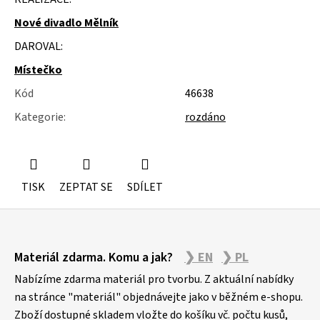
u
j
Nové divadlo Mělník
e
m
DAROVAL:
e
Místečko
ÚSTŘICE
Kód
46638
-
MUŠLE
Kategorie
:
rozdáno
TISK
ZEPTAT SE
SDÍLET
Z
Materiál zdarma. Komu a jak?
❯ EN
❯ PL
á
p
Nabízíme zdarma materiál pro tvorbu. Z aktuální nabídky
a
na stránce "materiál" objednávejte jako v běžném e-shopu.
Zboží dostupné skladem vložte do košíku vč. počtu kusů,