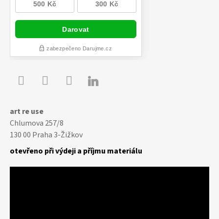

Youtube
Facebook
Instagram
art re use
Chlumova 257/8
130 00 Praha 3-Žižkov
otevřeno při výdeji a příjmu materiálu