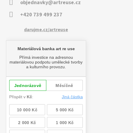
objednavky@artreuse.cz
+420 739 499 237
darujme.cz/artreuse