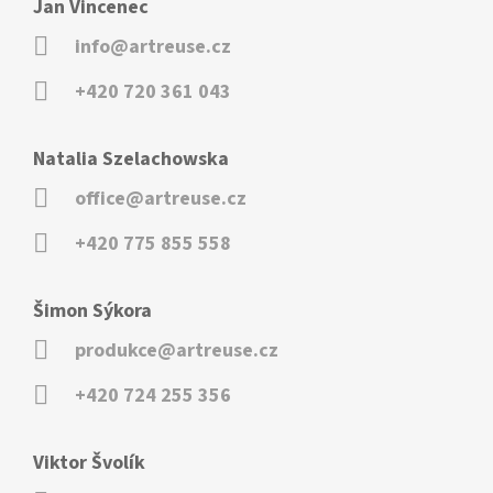
Jan Vincenec
info@artreuse.cz
+420 720 361 043
Natalia Szelachowska
office@artreuse.cz
+420 775 855 558
Šimon Sýkora
produkce@artreuse.cz
+420 724 255 356
Viktor Švolík