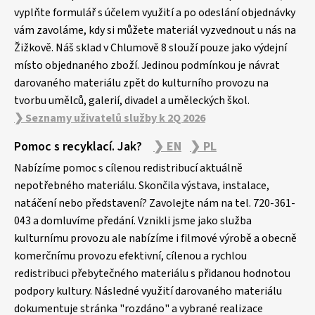
t
vyplňte formulář s účelem využití a po odeslání objednávky
í
vám zavoláme, kdy si můžete materiál vyzvednout u nás na
Žižkově. Náš sklad v Chlumově 8 slouží pouze jako výdejní
místo objednaného zboží. Jedinou podmínkou je návrat
darovaného materiálu zpět do kulturního provozu na
tvorbu umělců, galerií, divadel a uměleckých škol.
❯ Seznamy uživatelů služby k 2Q 2026
Pomoc s recyklací. Jak?
❯ EN
❯ PL
Nabízíme pomoc s cílenou redistribucí aktuálně
nepotřebného materiálu. Skončila výstava, instalace,
natáčení nebo představení? Zavolejte nám na tel. 720-361-
043 a domluvíme předání. Vznikli jsme jako služba
kulturnímu provozu ale nabízíme i filmové výrobě a obecně
komerčnímu provozu efektivní, cílenou a rychlou
redistribuci přebytečného materiálu s přidanou hodnotou
podpory kultury. Následné využití darovaného materiálu
dokumentuje stránka "rozdáno" a vybrané realizace