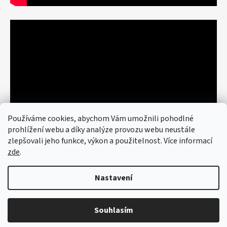
Používáme cookies, abychom Vám umožnili pohodlné
prohlížení webu a díky analýze provozu webu neustále
zlepšovali jeho funkce, výkon a použitelnost. Více informací
zde
.
Nastavení
Vytvořil Shoptet
© 2026 art re use. Všechna práva
vyhrazena.
Upravit nastavení cookies
Souhlasím