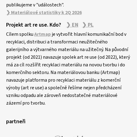
publikujeme v "událostech".
❯ Materiálové statistiky k 2Q 2026
Projekt art re use. Kdo?
❯ EN
❯ PL
Cílem spolku
Artmap
je vytvořit hlavní komunikační bod v
recyklaci, distribuci a transformaci neužitečného
galerijního a výtvarného materiálu na užitečný. Na původní
projekt (od 2021) navazuje spolek art re use (od 2022), který
má za cíl rozšířit recyklaci materiálu na novou tvorbu i do
komerčního sektoru. Na materiálovou banku (Artmap)
navazuje platforma pro recyklaci materiálu z komerční
výroby (art re use) a společně řešíme nejen předcházení
vzniku odpadu ale zároveň nedostatečné materiálové
zázemí pro tvorbu.
partneři