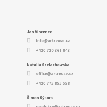
Jan Vincenec
info@artreuse.cz
+420 720 361 043
Natalia Szelachowska
office@artreuse.cz
+420 775 855 558
Šimon Sýkora
produkce@artreuse.cz