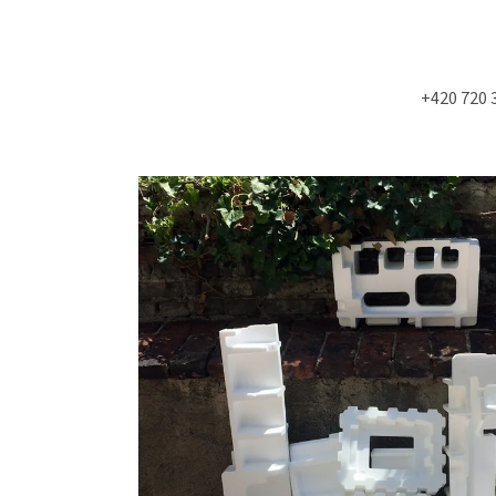
+420 720 
Co potřebujete najít?
HLEDAT
Doporučujeme
NÁSTĚNÁ STROPNÍ KONZOLE 6900KS
MOLITAN Z TOVAR