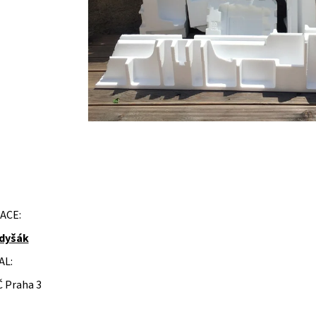
ACE:
dyšák
AL:
Č Praha 3