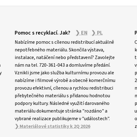
Pomoc s recyklací. Jak?
❯ EN
❯ PL
Nabízíme pomoc s cílenou redistribucí aktuálně
C
nepotřebného materiálu. Skončila výstava,
k
instalace, natáčení nebo představení? Zavolejte
t
m
nám na tel. 720-361-043 a domluvíme předání.
v
y
Vznikli jsme jako služba kulturnímu provozu ale
p
nabízíme i filmové výrobě a obecně komerčnímu
2
provozu efektivní, cílenou a rychlou redistribuci
n
přebytečného materiálu s přidanou hodnotou
m
podpory kultury. Následné využití darovaného
p
materiálu dokumentuje stránka "rozdáno" a
u
vybrané realizace publikujeme v "událostech".
o
❯ Materiálové statistiky k 2Q 2026
z