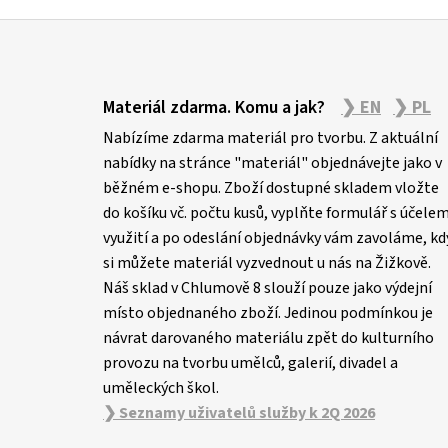
Z
á
Materiál zdarma. Komu a jak?
❯ EN
❯ PL
p
Nabízíme zdarma materiál pro tvorbu. Z aktuální
a
nabídky na stránce "materiál" objednávejte jako v
t
běžném e-shopu. Zboží dostupné skladem vložte
í
do košíku vč. počtu kusů, vyplňte formulář s účele
využití a po odeslání objednávky vám zavoláme, kd
si můžete materiál vyzvednout u nás na Žižkově.
Náš sklad v Chlumově 8 slouží pouze jako výdejní
místo objednaného zboží. Jedinou podmínkou je
návrat darovaného materiálu zpět do kulturního
provozu na tvorbu umělců, galerií, divadel a
uměleckých škol.
❯ Seznamy uživatelů služby k 2Q 2026