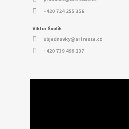
+420 724 255 356
Viktor Švolík
objednavky@artreuse.cz
+420 739 499 237