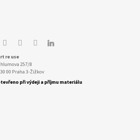

Youtube
Facebook
Instagram
rt re use
Chlumova 257/8
30 00 Praha 3-Žižkov
tevřeno při výdeji a příjmu materiálu