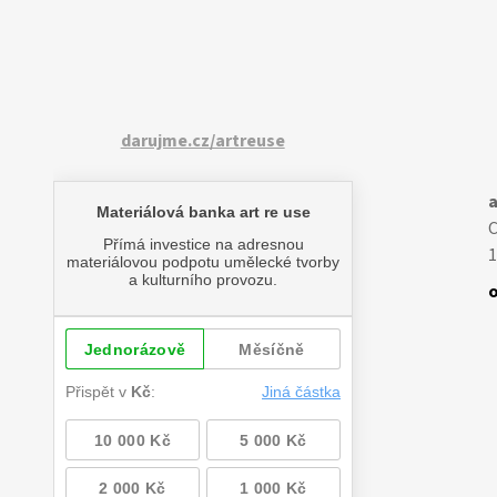
darujme.cz/artreuse
a
1
o