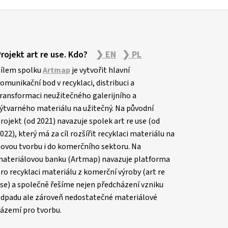
Projekt art re use. Kdo?
❯ EN
❯ PL
ílem spolku
Artmap
je vytvořit hlavní
omunikační bod v recyklaci, distribuci a
ransformaci neužitečného galerijního a
ýtvarného materiálu na užitečný. Na původní
rojekt (od 2021) navazuje spolek art re use (od
022), který má za cíl rozšířit recyklaci materiálu na
ovou tvorbu i do komerčního sektoru. Na
ateriálovou banku (Artmap) navazuje platforma
ro recyklaci materiálu z komerční výroby (art re
se) a společně řešíme nejen předcházení vzniku
dpadu ale zároveň nedostatečné materiálové
ázemí pro tvorbu.