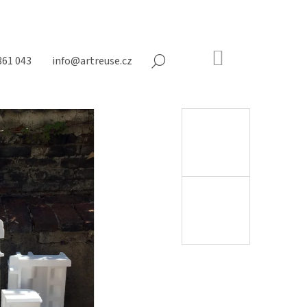
NÁKUPNÍ
361 043
info@artreuse.cz
HLEDAT
KOŠÍK
Prázdný
košík
Následující
NY NA MATRACE