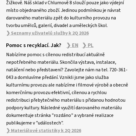
Žižkově. Náš sklad v Chlumově 8 slouží pouze jako výdejní
místo objednaného zboží. Jedinou podmínkou je návrat
darovaného materiálu zpět do kulturního provozu na
tvorbu umělců, galerií, divadel a uměleckých škol.
❯ Seznamy uživatelů služby k 2Q 2026
Pomoc s recyklací. Jak?
❯ EN
❯ PL
Nabízíme pomoc s cílenou redistribucí aktuálně
nepotřebného materiálu. Skončila výstava, instalace,
natáčení nebo představení? Zavolejte nám na tel. 720-361-
043 a domluvíme předání. Vznikli jsme jako služba
kulturnímu provozu ale nabízíme i filmové výrobě a obecně
komerčnímu provozu efektivní, cílenou a rychlou
redistribuci přebytečného materiálu s přidanou hodnotou
podpory kultury. Následné využití darovaného materiálu
dokumentuje stránka "rozdáno" a vybrané realizace
publikujeme v "událostech".
❯ Materiálové statistiky k 2Q 2026