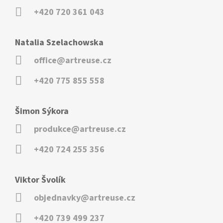
+420 720 361 043
Natalia Szelachowska
office@artreuse.cz
+420 775 855 558
Šimon Sýkora
produkce@artreuse.cz
+420 724 255 356
Viktor Švolík
objednavky@artreuse.cz
+420 739 499 237