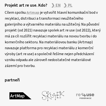
Projekt art re use. Kdo?
❯ EN
❯ PL
Cílem spolku
Artmap
je vytvořit hlavní komunikační bod v
recyklaci, distribuci a transformaci neužitečného
galerijního a výtvarného materiálu na užitečný. Na původní
projekt (od 2021) navazuje spolek art re use (od 2022), který
má za cíl rozšířit recyklaci materiálu na novou tvorbu i do
komerčního sektoru. Na materiálovou banku (Artmap)
navazuje platforma pro recyklaci materiálu z komerční
výroby (art re use) a společně řešíme nejen předcházení
vzniku odpadu ale zároveň nedostatečné materiálové
zázemí pro tvorbu.
partneři