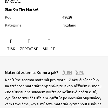
DAROVAL:
u
j
Skin On The Market
e
m
Kód
49628
e
Kategorie
:
rozdáno
SLOŽKY
A
POŘADNÍKY
TISK
ZEPTAT SE
SDÍLET
Z
Materiál zdarma. Komu a jak?
❯ EN
❯ PL
á
p
Nabízíme zdarma materiál pro tvorbu. Z aktuální nabídky
a
na stránce "materiál" objednávejte jako v běžném e-shopu.
Zboží dostupné skladem vložte do košíku vč. počtu kusů,
t
vyplňte formulář s účelem využití a po odeslání objednávky
í
vám zavoláme, kdy si můžete materiál vyzvednout u nás na