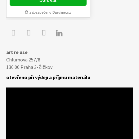

Youtube
Facebook
Instagram
art re use
Chlumova 257/8
130 00 Praha 3-Žižkov
otevřeno při výdeji a příjmu materiálu