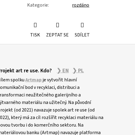
Kategorie
:
rozdáno
TISK
ZEPTAT SE
SDÍLET
Projekt art re use. Kdo?
❯ EN
❯ PL
ílem spolku
Artmap
je vytvořit hlavní
omunikační bod v recyklaci, distribuci a
ransformaci neužitečného galerijního a
ýtvarného materiálu na užitečný. Na původní
rojekt (od 2021) navazuje spolek art re use (od
022), který má za cíl rozšířit recyklaci materiálu na
ovou tvorbu i do komerčního sektoru. Na
ateriálovou banku (Artmap) navazuje platforma