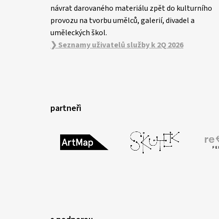
návrat darovaného materiálu zpět do kulturního
provozu na tvorbu umělců, galerií, divadel a
uměleckých škol.
❯ Seznamy uživatelů služby k 2Q 2026
partneři