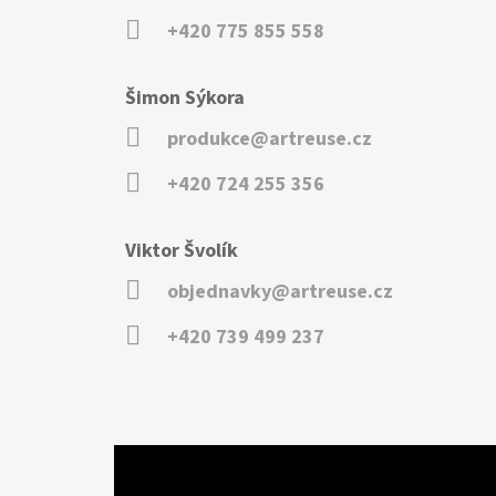
+420 775 855 558
Šimon Sýkora
produkce@artreuse.cz
+420 724 255 356
Viktor Švolík
objednavky@artreuse.cz
+420 739 499 237