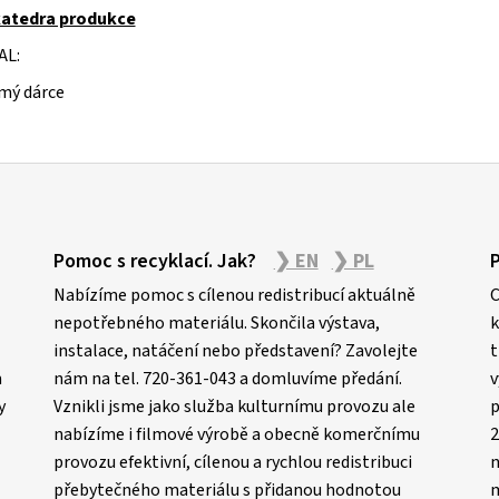
atedra produkce
AL:
mý dárce
Pomoc s recyklací. Jak?
❯ EN
❯ PL
Nabízíme pomoc s cílenou redistribucí aktuálně
C
nepotřebného materiálu. Skončila výstava,
k
instalace, natáčení nebo představení? Zavolejte
t
m
nám na tel. 720-361-043 a domluvíme předání.
v
y
Vznikli jsme jako služba kulturnímu provozu ale
p
nabízíme i filmové výrobě a obecně komerčnímu
2
provozu efektivní, cílenou a rychlou redistribuci
n
přebytečného materiálu s přidanou hodnotou
m