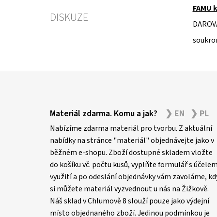
FAMU k
DISKUZE
DAROV
soukro
Z
á
Materiál zdarma. Komu a jak?
❯ EN
❯ PL
p
Nabízíme zdarma materiál pro tvorbu. Z aktuální
a
nabídky na stránce "materiál" objednávejte jako v
t
běžném e-shopu. Zboží dostupné skladem vložte
í
do košíku vč. počtu kusů, vyplňte formulář s účele
využití a po odeslání objednávky vám zavoláme, kd
si můžete materiál vyzvednout u nás na Žižkově.
Náš sklad v Chlumově 8 slouží pouze jako výdejní
místo objednaného zboží. Jedinou podmínkou je