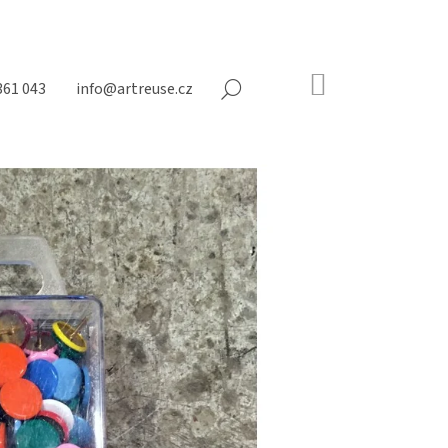
NÁKUPNÍ
361 043
info@artreuse.cz
HLEDAT
KOŠÍK
Prázdný
košík
Následující
NY NA MATRACE