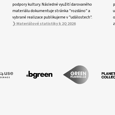
podpory kultury. Následné využití darovaného
p
materiálu dokumentuje stránka "rozdáno" a
u
vybrané realizace publikujeme v "událostech".
o
❯ Materiálové statistiky k 2Q 2026
z