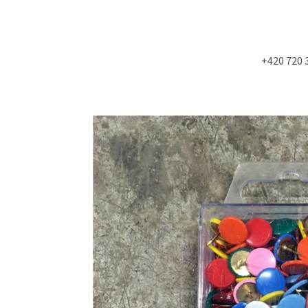
+420 720 
Co potřebujete najít?
HLEDAT
Doporučujeme
NÁSTĚNÁ STROPNÍ KONZOLE 6900KS
MOLITAN Z TOVAR