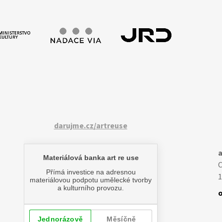
darujme.cz/artreuse
a
1
o