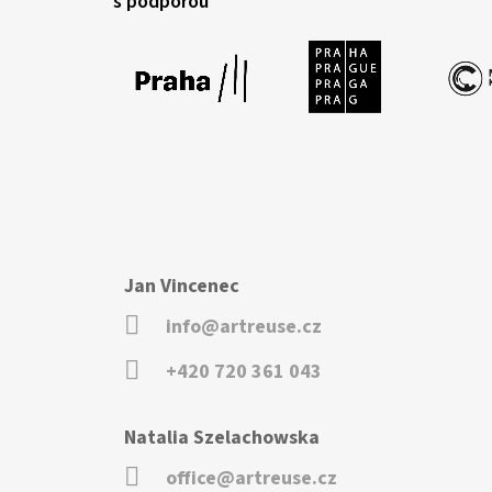
s podporou
Jan Vincenec
info@artreuse.cz
+420 720 361 043
Natalia Szelachowska
office@artreuse.cz