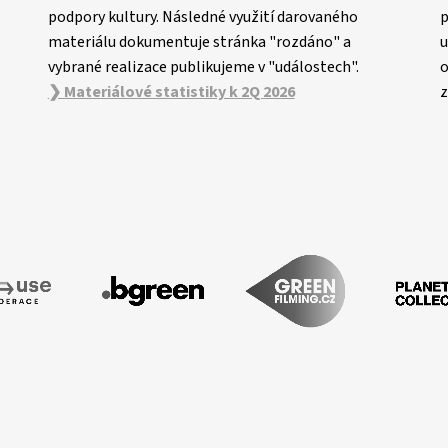
podpory kultury. Následné využití darovaného
p
materiálu dokumentuje stránka "rozdáno" a
u
vybrané realizace publikujeme v "událostech".
o
❯ Materiálové statistiky k 2Q 2026
z