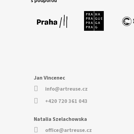
s podporou
Jan Vincenec
info@artreuse.cz
+420 720 361 043
Natalia Szelachowska
office@artreuse.cz