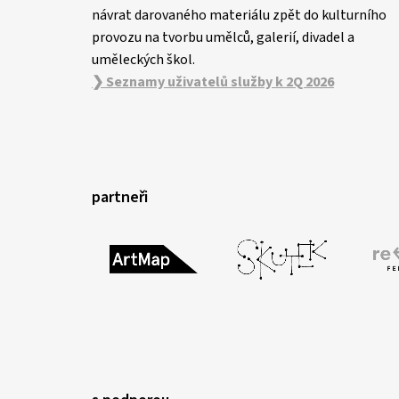
návrat darovaného materiálu zpět do kulturního
provozu na tvorbu umělců, galerií, divadel a
uměleckých škol.
❯ Seznamy uživatelů služby k 2Q 2026
partneři