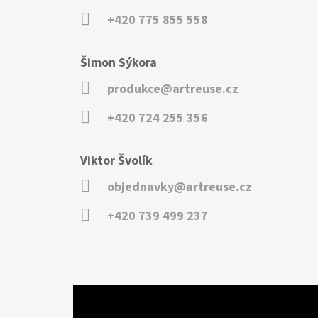
+420 775 855 558
Šimon Sýkora
produkce@artreuse.cz
+420 724 255 356
Viktor Švolík
objednavky@artreuse.cz
+420 739 499 237