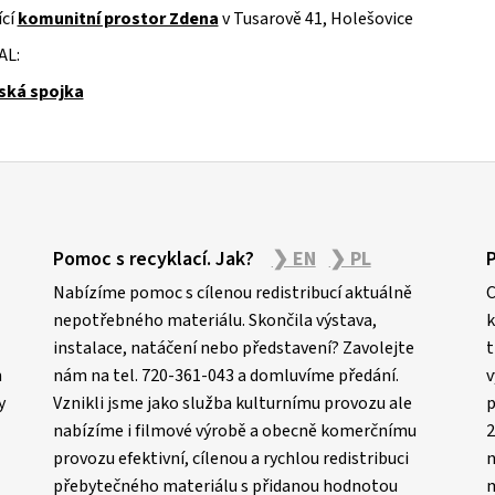
cí
komunitní prostor Zdena
v Tusarově 41, Holešovice
AL:
ská spojka
Pomoc s recyklací. Jak?
❯ EN
❯ PL
Nabízíme pomoc s cílenou redistribucí aktuálně
C
nepotřebného materiálu. Skončila výstava,
k
instalace, natáčení nebo představení? Zavolejte
t
m
nám na tel. 720-361-043 a domluvíme předání.
v
y
Vznikli jsme jako služba kulturnímu provozu ale
p
nabízíme i filmové výrobě a obecně komerčnímu
2
provozu efektivní, cílenou a rychlou redistribuci
n
přebytečného materiálu s přidanou hodnotou
m