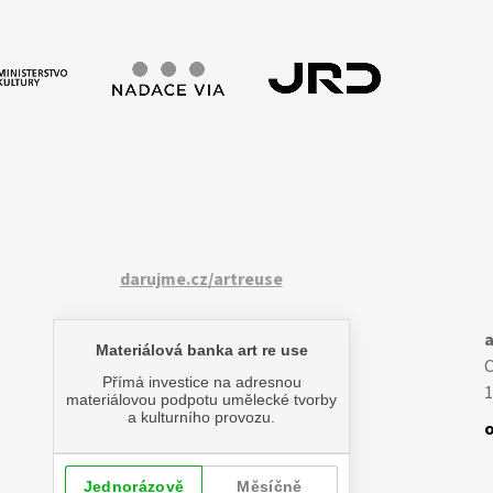
darujme.cz/artreuse
a
1
o