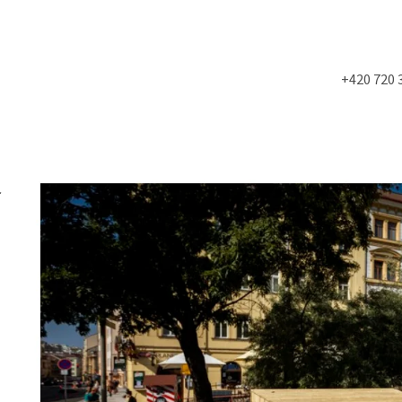
+420 720 
Co potřebujete najít?
HLEDAT
í
Doporučujeme
NÁSTĚNÁ STROPNÍ KONZOLE 6900KS
MOLITAN Z TOVAR