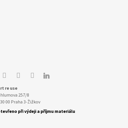

Youtube
Facebook
Instagram
rt re use
Chlumova 257/8
30 00 Praha 3-Žižkov
tevřeno při výdeji a příjmu materiálu