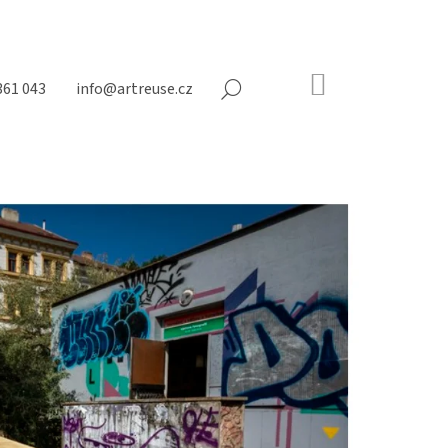
NÁKUPNÍ
361 043
info@artreuse.cz
HLEDAT
KOŠÍK
Prázdný
košík
Následující
NY NA MATRACE