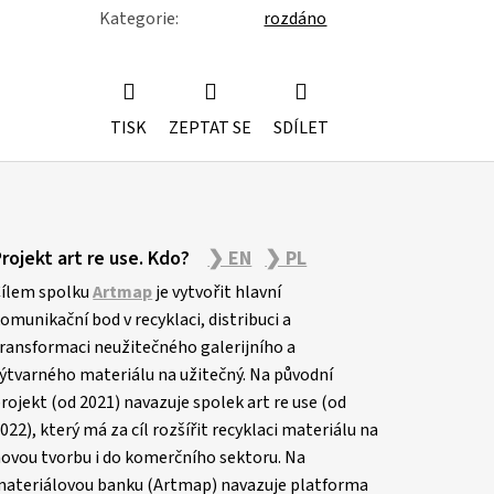
Kategorie
:
rozdáno
TISK
ZEPTAT SE
SDÍLET
Projekt art re use. Kdo?
❯ EN
❯ PL
ílem spolku
Artmap
je vytvořit hlavní
omunikační bod v recyklaci, distribuci a
ransformaci neužitečného galerijního a
ýtvarného materiálu na užitečný. Na původní
rojekt (od 2021) navazuje spolek art re use (od
022), který má za cíl rozšířit recyklaci materiálu na
ovou tvorbu i do komerčního sektoru. Na
ateriálovou banku (Artmap) navazuje platforma