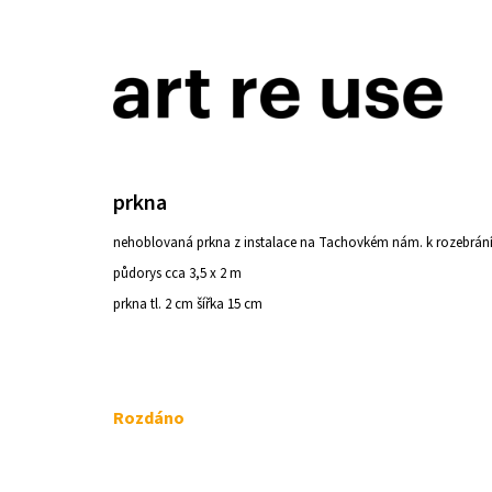
K
Přejít
o
na
ZPĚT
ZPĚT
DO
DO
š
obsah
OBCHODU
OBCHODU
í
k
prkna
nehoblovaná prkna z instalace na Tachovkém nám. k rozebrán
půdorys cca 3,5 x 2 m
prkna
tl. 2 cm šířka 15 cm
Měrná
Rozdáno
cena:
ŽIDLE 200KS ČESKÝ KRUMLOV