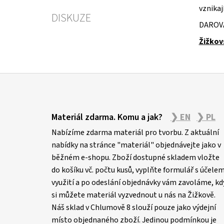
vznikají
DISKUZE
DAROV
Žižkov
Z
á
Materiál zdarma. Komu a jak?
❯ EN
❯ PL
p
Nabízíme zdarma materiál pro tvorbu. Z aktuální
a
nabídky na stránce "materiál" objednávejte jako v
t
běžném e-shopu. Zboží dostupné skladem vložte
í
do košíku vč. počtu kusů, vyplňte formulář s účele
využití a po odeslání objednávky vám zavoláme, kd
si můžete materiál vyzvednout u nás na Žižkově.
Náš sklad v Chlumově 8 slouží pouze jako výdejní
místo objednaného zboží. Jedinou podmínkou je