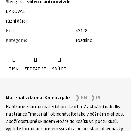
Šlengera -
video o autorovi zde
u
j
DAROVAL:
e
m
různí dárci
e
Kód
43178
SLOŽKY
Kategorie
:
rozdáno
A
POŘADNÍKY
TISK
ZEPTAT SE
SDÍLET
Z
Materiál zdarma. Komu a jak?
❯ EN
❯ PL
á
p
Nabízíme zdarma materiál pro tvorbu. Z aktuální nabídky
a
na stránce "materiál" objednávejte jako v běžném e-shopu.
Zboží dostupné skladem vložte do košíku vč. počtu kusů,
t
vyplňte formulář s účelem využití a po odeslání objednávky