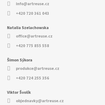
info@artreuse.cz
+420 720 361 043
Natalia Szelachowska
office@artreuse.cz
+420 775 855 558
Šimon Sýkora
produkce@artreuse.cz
+420 724 255 356
Viktor Švolík
objednavky@artreuse.cz