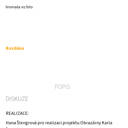
a
hromada viz foto
j
í
t
?
Měrná
Rozdáno
cena:
HLEDAT
POPIS
D
DISKUZE
o
p
o
REALIZACE:
r
u
Hana Šlengrová pro realizaci projektu Obrazárny Karla
č