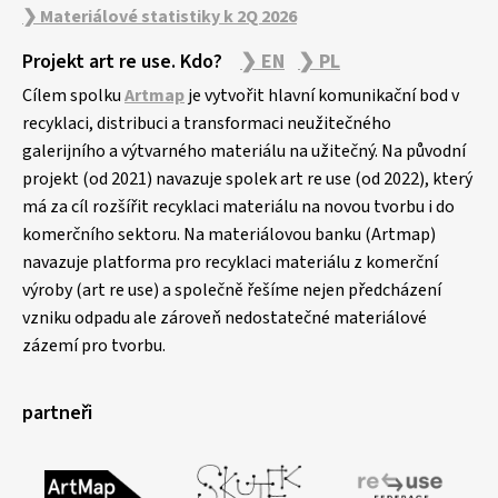
❯ Materiálové statistiky k 2Q 2026
Projekt art re use. Kdo?
❯ EN
❯ PL
Cílem spolku
Artmap
je vytvořit hlavní komunikační bod v
recyklaci, distribuci a transformaci neužitečného
galerijního a výtvarného materiálu na užitečný. Na původní
projekt (od 2021) navazuje spolek art re use (od 2022), který
má za cíl rozšířit recyklaci materiálu na novou tvorbu i do
komerčního sektoru. Na materiálovou banku (Artmap)
navazuje platforma pro recyklaci materiálu z komerční
výroby (art re use) a společně řešíme nejen předcházení
vzniku odpadu ale zároveň nedostatečné materiálové
zázemí pro tvorbu.
partneři