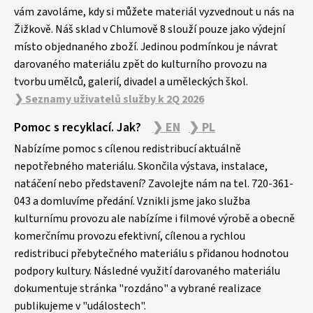
í
vám zavoláme, kdy si můžete materiál vyzvednout u nás na
Žižkově. Náš sklad v Chlumově 8 slouží pouze jako výdejní
místo objednaného zboží. Jedinou podmínkou je návrat
darovaného materiálu zpět do kulturního provozu na
tvorbu umělců, galerií, divadel a uměleckých škol.
❯ Seznamy uživatelů služby k 2Q 2026
Pomoc s recyklací. Jak?
❯ EN
❯ PL
Nabízíme pomoc s cílenou redistribucí aktuálně
nepotřebného materiálu. Skončila výstava, instalace,
natáčení nebo představení? Zavolejte nám na tel. 720-361-
043 a domluvíme předání. Vznikli jsme jako služba
kulturnímu provozu ale nabízíme i filmové výrobě a obecně
komerčnímu provozu efektivní, cílenou a rychlou
redistribuci přebytečného materiálu s přidanou hodnotou
podpory kultury. Následné využití darovaného materiálu
dokumentuje stránka "rozdáno" a vybrané realizace
publikujeme v "událostech".