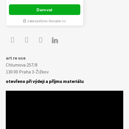

Youtube
Facebook
Instagram
art re use
Chlumova 257/8
130 00 Praha 3-Žižkov
otevřeno při výdeji a příjmu materiálu