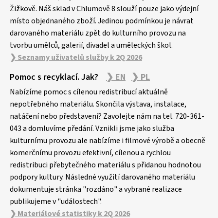
Žižkově. Náš sklad v Chlumově 8 slouží pouze jako výdejní
místo objednaného zboží. Jedinou podmínkou je návrat
darovaného materiálu zpět do kulturního provozu na
tvorbu umělců, galerií, divadel a uměleckých škol.
❯ Seznamy uživatelů služby k 2Q 2026
Pomoc s recyklací. Jak?
❯ EN
❯ PL
Nabízíme pomoc s cílenou redistribucí aktuálně
nepotřebného materiálu. Skončila výstava, instalace,
natáčení nebo představení? Zavolejte nám na tel. 720-361-
043 a domluvíme předání. Vznikli jsme jako služba
kulturnímu provozu ale nabízíme i filmové výrobě a obecně
komerčnímu provozu efektivní, cílenou a rychlou
redistribuci přebytečného materiálu s přidanou hodnotou
podpory kultury. Následné využití darovaného materiálu
dokumentuje stránka "rozdáno" a vybrané realizace
publikujeme v "událostech".
❯ Materiálové statistiky k 2Q 2026