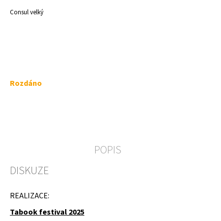
a
Consul velký
j
í
t
?
Měrná
Rozdáno
cena:
HLEDAT
POPIS
D
DISKUZE
o
p
o
REALIZACE:
r
u
Tabook festival 2025
č