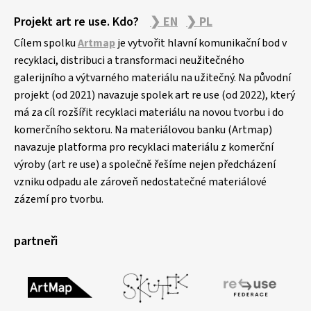
Projekt art re use. Kdo?
❯ EN
❯ PL
Cílem spolku
Artmap
je vytvořit hlavní komunikační bod v
recyklaci, distribuci a transformaci neužitečného
galerijního a výtvarného materiálu na užitečný. Na původní
projekt (od 2021) navazuje spolek art re use (od 2022), který
má za cíl rozšířit recyklaci materiálu na novou tvorbu i do
komerčního sektoru. Na materiálovou banku (Artmap)
navazuje platforma pro recyklaci materiálu z komerční
výroby (art re use) a společně řešíme nejen předcházení
vzniku odpadu ale zároveň nedostatečné materiálové
zázemí pro tvorbu.
partneři