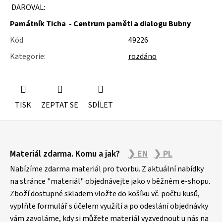
u
DAROVAL:
j
e
Památník Ticha - Centrum paměti a dialogu Bubny
m
Kód
49226
e
Kategorie
:
rozdáno
SLOŽKY
A
POŘADNÍKY
TISK
ZEPTAT SE
SDÍLET
Z
Materiál zdarma. Komu a jak?
❯ EN
❯ PL
á
p
Nabízíme zdarma materiál pro tvorbu. Z aktuální nabídky
a
na stránce "materiál" objednávejte jako v běžném e-shopu.
Zboží dostupné skladem vložte do košíku vč. počtu kusů,
t
vyplňte formulář s účelem využití a po odeslání objednávky
í
vám zavoláme, kdy si můžete materiál vyzvednout u nás na