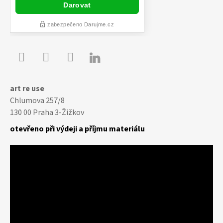

Youtube
Facebook
Instagram
art re use
Chlumova 257/8
130 00 Praha 3-Žižkov
otevřeno při výdeji a příjmu materiálu