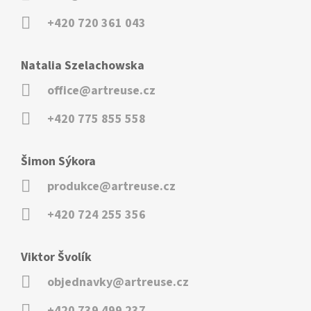
+420 720 361 043
Natalia Szelachowska
office@artreuse.cz
+420 775 855 558
Šimon Sýkora
produkce@artreuse.cz
+420 724 255 356
Viktor Švolík
objednavky@artreuse.cz
+420 739 499 237