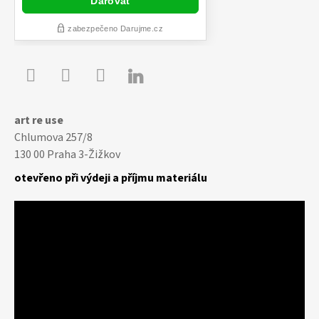

Youtube
Facebook
Instagram
art re use
Chlumova 257/8
130 00 Praha 3-Žižkov
otevřeno při výdeji a příjmu materiálu