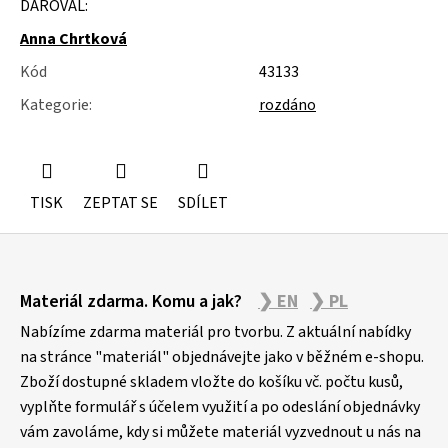
DAROVAL:
u
j
Anna Chrtková
e
m
Kód
43133
e
Kategorie
:
rozdáno
KOVOVÉ
STOJÁNKY
TISK
ZEPTAT SE
SDÍLET
Z
Materiál zdarma. Komu a jak?
❯ EN
❯ PL
á
p
Nabízíme zdarma materiál pro tvorbu. Z aktuální nabídky
a
na stránce "materiál" objednávejte jako v běžném e-shopu.
Zboží dostupné skladem vložte do košíku vč. počtu kusů,
t
vyplňte formulář s účelem využití a po odeslání objednávky
í
vám zavoláme, kdy si můžete materiál vyzvednout u nás na