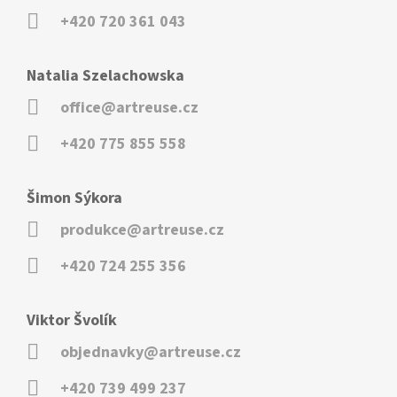
+420 720 361 043
Natalia Szelachowska
office@artreuse.cz
+420 775 855 558
Šimon Sýkora
produkce@artreuse.cz
+420 724 255 356
Viktor Švolík
objednavky@artreuse.cz
+420 739 499 237