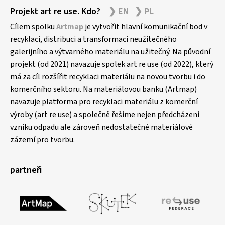
Projekt art re use. Kdo?
❯ EN
❯ PL
Cílem spolku
Artmap
je vytvořit hlavní komunikační bod v
recyklaci, distribuci a transformaci neužitečného
galerijního a výtvarného materiálu na užitečný. Na původní
projekt (od 2021) navazuje spolek art re use (od 2022), který
má za cíl rozšířit recyklaci materiálu na novou tvorbu i do
komerčního sektoru. Na materiálovou banku (Artmap)
navazuje platforma pro recyklaci materiálu z komerční
výroby (art re use) a společně řešíme nejen předcházení
vzniku odpadu ale zároveň nedostatečné materiálové
zázemí pro tvorbu.
partneři