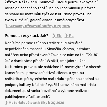
Žižkově. Náš sklad v Chlumově 8 slouží pouze jako výdejní
místo objednaného zboží. Jedinou podmínkou je návrat
darovaného materiálu zpět do kulturního provozu na
tvorbu umělců, galerií, divadel a uměleckých škol.
❯ Seznamy uživatelů služby k 2Q 2026
Pomoc s recyklací. Jak?
❯ EN
❯ PL
Nabízíme pomoc s cílenou redistribucí aktuálně
nepotřebného materiálu. Skončila výstava, instalace,
natáčení nebo představení? Zavolejte nám na tel. 720-361-
043 a domluvíme předání. Vznikli jsme jako služba
kulturnímu provozu ale nabízíme i filmové výrobě a obecně
komerčnímu provozu efektivní, cílenou a rychlou
redistribuci přebytečného materiálu s přidanou hodnotou
podpory kultury. Následné využití darovaného materiálu
dokumentuje stránka "rozdáno" a vybrané realizace
publikujeme v "událostech".
❯ Materiálové statistiky k 2Q 2026