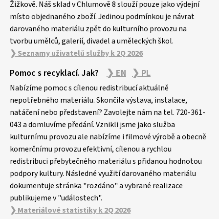
Žižkově. Náš sklad v Chlumově 8 slouží pouze jako výdejní
místo objednaného zboží. Jedinou podmínkou je návrat
darovaného materiálu zpět do kulturního provozu na
tvorbu umělců, galerií, divadel a uměleckých škol.
❯ Seznamy uživatelů služby k 2Q 2026
Pomoc s recyklací. Jak?
❯ EN
❯ PL
Nabízíme pomoc s cílenou redistribucí aktuálně
nepotřebného materiálu. Skončila výstava, instalace,
natáčení nebo představení? Zavolejte nám na tel. 720-361-
043 a domluvíme předání. Vznikli jsme jako služba
kulturnímu provozu ale nabízíme i filmové výrobě a obecně
komerčnímu provozu efektivní, cílenou a rychlou
redistribuci přebytečného materiálu s přidanou hodnotou
podpory kultury. Následné využití darovaného materiálu
dokumentuje stránka "rozdáno" a vybrané realizace
publikujeme v "událostech".
❯ Materiálové statistiky k 2Q 2026