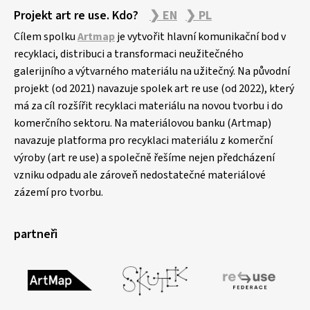
Projekt art re use. Kdo?
❯ EN
❯ PL
Cílem spolku
Artmap
je vytvořit hlavní komunikační bod v
recyklaci, distribuci a transformaci neužitečného
galerijního a výtvarného materiálu na užitečný. Na původní
projekt (od 2021) navazuje spolek art re use (od 2022), který
má za cíl rozšířit recyklaci materiálu na novou tvorbu i do
komerčního sektoru. Na materiálovou banku (Artmap)
navazuje platforma pro recyklaci materiálu z komerční
výroby (art re use) a společně řešíme nejen předcházení
vzniku odpadu ale zároveň nedostatečné materiálové
zázemí pro tvorbu.
partneři