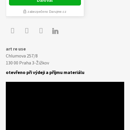

Youtube
Facebook
Instagram
art re use
Chlumova 257/8
130 00 Praha 3-Žižkov
otevřeno při výdeji a příjmu materiálu