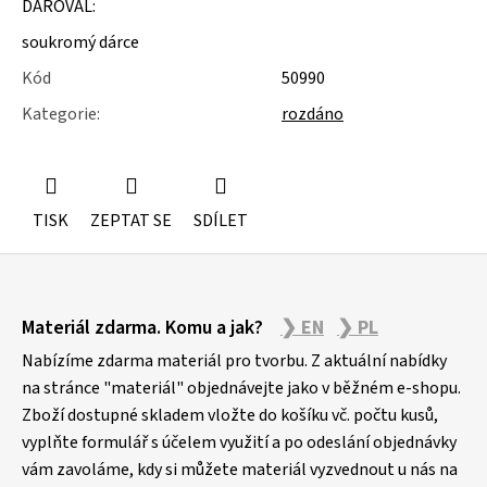
DAROVAL:
u
j
soukromý dárce
e
m
Kód
50990
e
Kategorie
:
rozdáno
NÁSTĚNÁ
STROPNÍ
KONZOLE
6900KS
TISK
ZEPTAT SE
SDÍLET
Z
Materiál zdarma. Komu a jak?
❯ EN
❯ PL
á
p
Nabízíme zdarma materiál pro tvorbu. Z aktuální nabídky
a
na stránce "materiál" objednávejte jako v běžném e-shopu.
Zboží dostupné skladem vložte do košíku vč. počtu kusů,
t
vyplňte formulář s účelem využití a po odeslání objednávky
í
vám zavoláme, kdy si můžete materiál vyzvednout u nás na