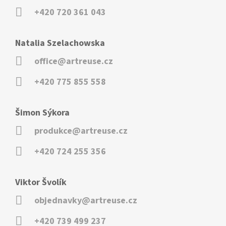
+420 720 361 043
Natalia Szelachowska
office@artreuse.cz
+420 775 855 558
Šimon Sýkora
produkce@artreuse.cz
+420 724 255 356
Viktor Švolík
objednavky@artreuse.cz
+420 739 499 237