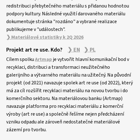
redistribuci přebytečného materiálu s přidanou hodnotou
podpory kultury. Následné využití darovaného materiálu
dokumentuje stránka "rozdáno" a vybrané realizace
publikujeme v "událostech".
❯ Materiálové statistiky k 2Q 2026
Projekt art re use. Kdo?
❯ EN
❯ PL
Cílem spolku
Artmap
je vytvořit hlavní komunikační bod v
recyklaci, distribuci a transformaci neužitečného
galerijního a výtvarného materiálu na užitečný. Na původní
projekt (od 2021) navazuje spolek art re use (od 2022), který
má za cíl rozšířit recyklaci materiálu na novou tvorbu i do
komerčního sektoru. Na materiálovou banku (Artmap)
navazuje platforma pro recyklaci materiálu z komerční
výroby (art re use) a společně řešíme nejen předcházení
vzniku odpadu ale zároveň nedostatečné materiálové
zázemí pro tvorbu.