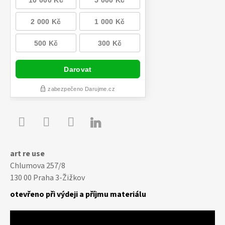

Youtube
Facebook
Instagram
art re use
Chlumova 257/8
130 00 Praha 3-Žižkov
otevřeno při výdeji a příjmu materiálu