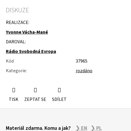
u
j
DISKUZE
e
m
REALIZACE:
e
Yvonne Vácha-Mané
SLOŽKY
DAROVAL:
A
POŘADNÍKY
Rádio Svobodná Evropa
Kód
37965
Kategorie
:
rozdáno
TISK
ZEPTAT SE
SDÍLET
Z
Materiál zdarma. Komu a jak?
❯ EN
❯ PL