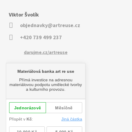
Viktor Švolík
objednavky@artreuse.cz
+420 739 499 237
darujme.cz/artreuse