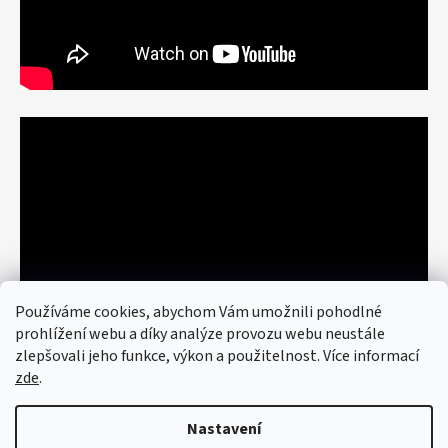
Používáme cookies, abychom Vám umožnili pohodlné
prohlížení webu a díky analýze provozu webu neustále
zlepšovali jeho funkce, výkon a použitelnost. Více informací
zde
.
Nastavení