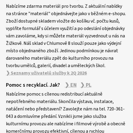
á
p
Nabízíme zdarma materiál pro tvorbu. Z aktuální nabídky
a
na stránce "materiál" objednávejte jako v běžném e-shopu.
Zboží dostupné skladem vložte do košíku vč. počtu kusů,
t
vyplňte formulář s účelem využití a po odeslání objednávky
í
vám zavoláme, kdy si můžete materiál vyzvednout u nás na
Žižkově. Náš sklad v Chlumově 8 slouží pouze jako výdejní
místo objednaného zboží. Jedinou podmínkou je návrat
darovaného materiálu zpět do kulturního provozu na
tvorbu umělců, galerií, divadel a uměleckých škol.
❯ Seznamy uživatelů služby k 2Q 2026
Pomoc s recyklací. Jak?
❯ EN
❯ PL
Nabízíme pomoc s cílenou redistribucí aktuálně
nepotřebného materiálu. Skončila výstava, instalace,
natáčení nebo představení? Zavolejte nám na tel. 720-361-
043 a domluvíme předání. Vznikli jsme jako služba
kulturnímu provozu ale nabízíme i filmové výrobě a obecně
komerčnímu provozu efektivní, cílenou a rychlou