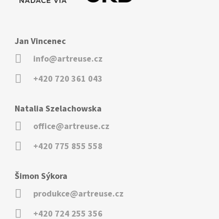
Jan Vincenec
info@artreuse.cz
+420 720 361 043
Natalia Szelachowska
office@artreuse.cz
+420 775 855 558
Šimon Sýkora
produkce@artreuse.cz
+420 724 255 356