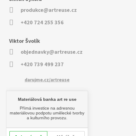
produkce@artreuse.cz
+420 724 255 356
Viktor Švolík
objednavky@artreuse.cz
+420 739 499 237
darujme.cz/artreuse