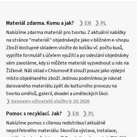
Z
Materiál zdarma. Komu a jak?
❯ EN
❯ PL
á
p
Nabízíme zdarma materiál pro tvorbu. Z aktuální nabídky
a
na stránce "materiál" objednávejte jako v běžném e-shopu.
Zboží dostupné skladem vložte do košíku vč. počtu kusů,
t
vyplňte formulář s účelem využití a po odeslání objednávky
í
vám zavoláme, kdy si můžete materiál vyzvednout u nás na
Žižkově. Náš sklad v Chlumově 8 slouží pouze jako výdejní
místo objednaného zboží. Jedinou podmínkou je návrat
darovaného materiálu zpět do kulturního provozu na
tvorbu umělců, galerií, divadel a uměleckých škol.
❯ Seznamy uživatelů služby k 2Q 2026
Pomoc s recyklací. Jak?
❯ EN
❯ PL
Nabízíme pomoc s cílenou redistribucí aktuálně
nepotřebného materiálu. Skončila výstava, instalace,