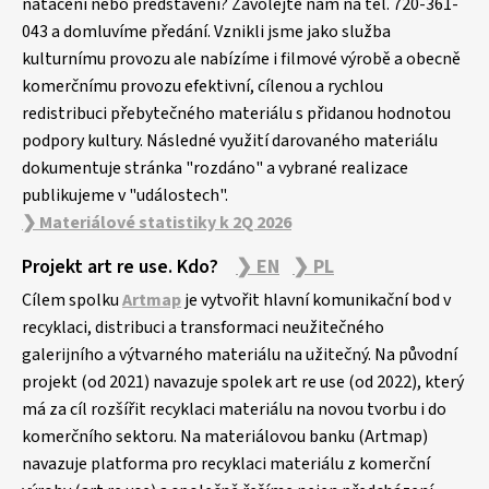
natáčení nebo představení? Zavolejte nám na tel. 720-361-
043 a domluvíme předání. Vznikli jsme jako služba
kulturnímu provozu ale nabízíme i filmové výrobě a obecně
komerčnímu provozu efektivní, cílenou a rychlou
redistribuci přebytečného materiálu s přidanou hodnotou
podpory kultury. Následné využití darovaného materiálu
dokumentuje stránka "rozdáno" a vybrané realizace
publikujeme v "událostech".
❯ Materiálové statistiky k 2Q 2026
Projekt art re use. Kdo?
❯ EN
❯ PL
Cílem spolku
Artmap
je vytvořit hlavní komunikační bod v
recyklaci, distribuci a transformaci neužitečného
galerijního a výtvarného materiálu na užitečný. Na původní
projekt (od 2021) navazuje spolek art re use (od 2022), který
má za cíl rozšířit recyklaci materiálu na novou tvorbu i do
komerčního sektoru. Na materiálovou banku (Artmap)
navazuje platforma pro recyklaci materiálu z komerční