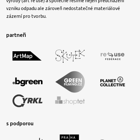
výroby (art re use) a společně řešíme nejen předcházení
vzniku odpadu ale zároveň nedostatečné materiálové
zázemí pro tvorbu.
partneři
s podporou