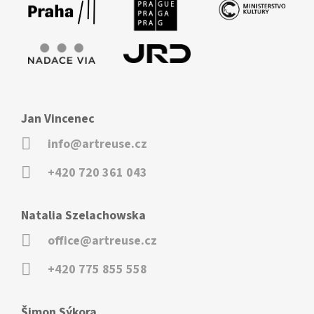
Jan Vincenec
info@artreuse.cz
+420 720 361 043
Natalia Szelachowska
office@artreuse.cz
+420 775 855 558
Šimon Sýkora