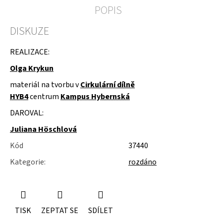
u
POPIS
j
e
DISKUZE
m
e
REALIZACE:
SLOŽKY
Olga Krykun
A
POŘADNÍKY
materiál na tvorbu v
Cirkulární dílně
HYB4
centrum
Kampus Hybernská
DAROVAL:
Juliana Höschlová
Kód
37440
Kategorie
:
rozdáno
TISK
ZEPTAT SE
SDÍLET