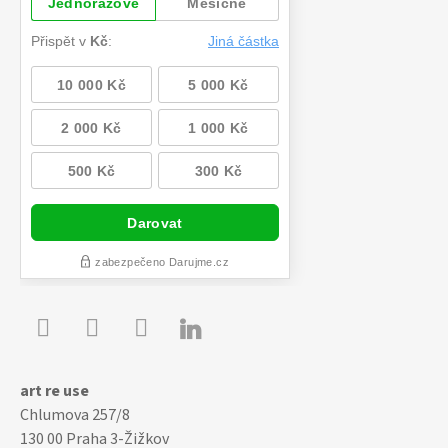

Youtube
Facebook
Instagram
art re use
Chlumova 257/8
130 00 Praha 3-Žižkov