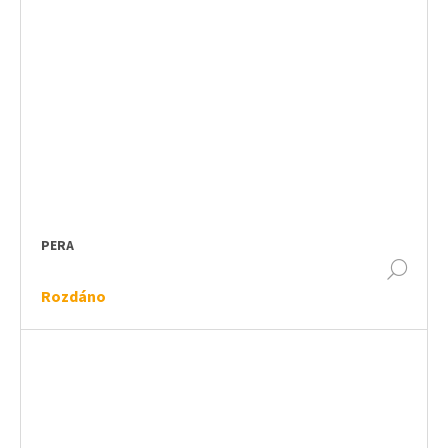
PERA
DET
Rozdáno