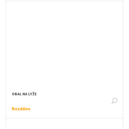
OBAL NA LYŽE
DET
Rozdáno