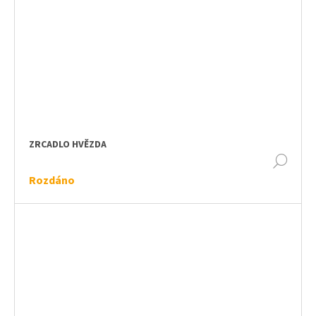
ZRCADLO HVĚZDA
DET
Rozdáno