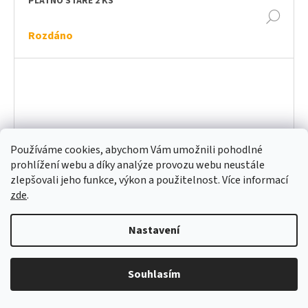
PLÁTNO STARÉ 2 KS
DET
Rozdáno
Používáme cookies, abychom Vám umožnili pohodlné
prohlížení webu a díky analýze provozu webu neustále
zlepšovali jeho funkce, výkon a použitelnost. Více informací
zde
.
Nastavení
Souhlasím
VLAJKY Z FILMU
DET