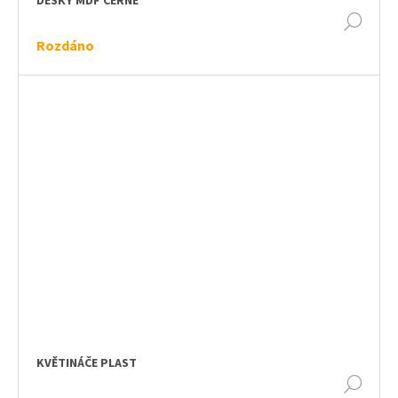
DESKY MDF ČERNÉ
DET
Rozdáno
KVĚTINÁČE PLAST
DET