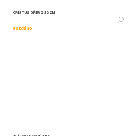
KRISTUS DŘEVO 30 CM
DET
Rozdáno