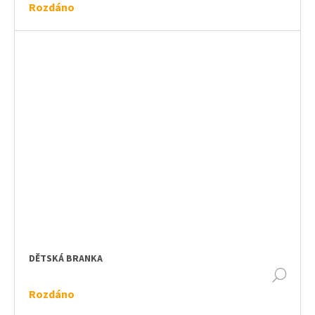
u
Rozdáno
j
e
m
e
ROLETY
DĚTSKÁ BRANKA
DET
Rozdáno