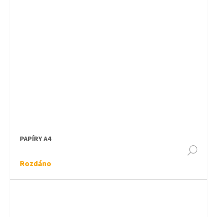
PAPÍRY A4
DET
Rozdáno