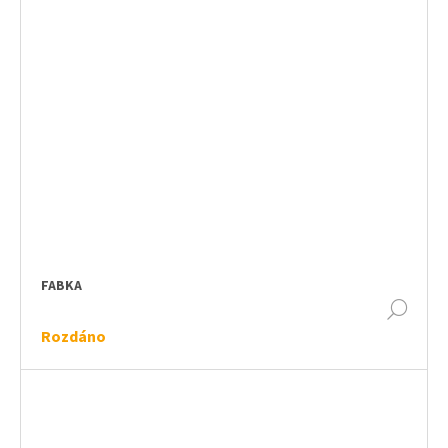
FABKA
DET
Rozdáno