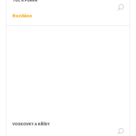
TUŽ A PERKA
DET
Rozdáno
VOSKOVKY A KŘÍDY
DET