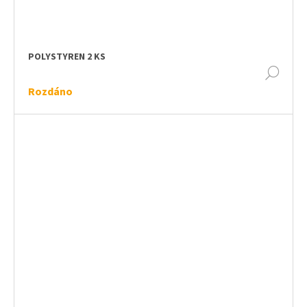
POLYSTYREN 2 KS
DET
Rozdáno