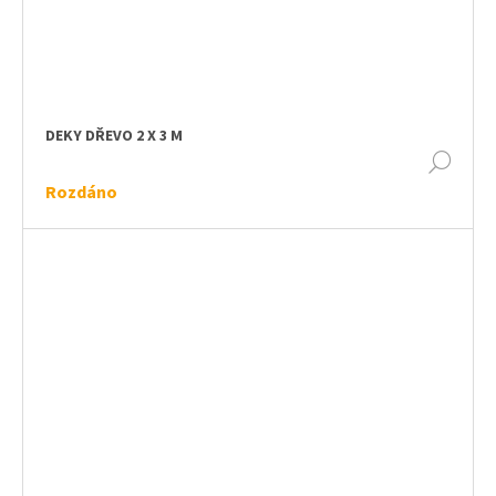
DEKY DŘEVO 2 X 3 M
DET
Rozdáno