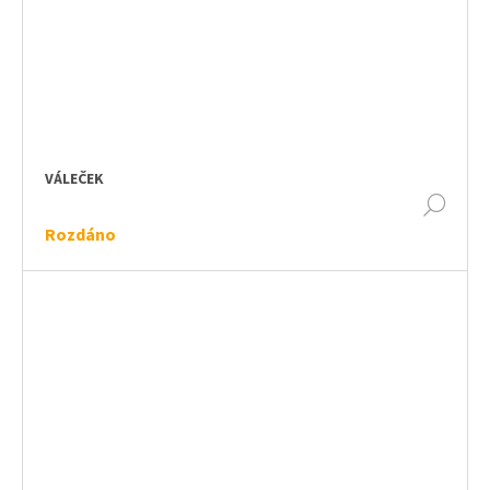
VÁLEČEK
DET
Rozdáno