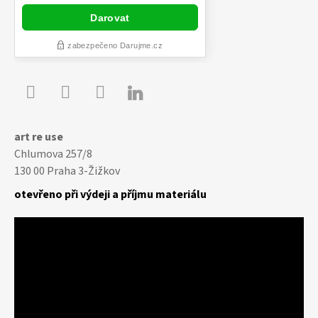

Youtube
Facebook
Instagram
art re use
Chlumova 257/8
130 00 Praha 3-Žižkov
otevřeno při výdeji a příjmu materiálu