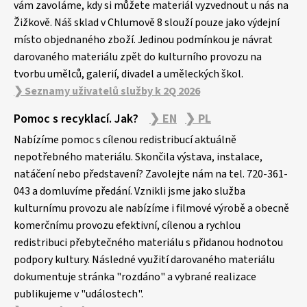
vám zavoláme, kdy si můžete materiál vyzvednout u nás na
Žižkově. Náš sklad v Chlumově 8 slouží pouze jako výdejní
místo objednaného zboží. Jedinou podmínkou je návrat
darovaného materiálu zpět do kulturního provozu na
tvorbu umělců, galerií, divadel a uměleckých škol.
❯ Seznamy uživatelů služby k 2Q 2026
Pomoc s recyklací. Jak?
❯ EN
❯ PL
Nabízíme pomoc s cílenou redistribucí aktuálně
nepotřebného materiálu. Skončila výstava, instalace,
natáčení nebo představení? Zavolejte nám na tel. 720-361-
043 a domluvíme předání. Vznikli jsme jako služba
kulturnímu provozu ale nabízíme i filmové výrobě a obecně
komerčnímu provozu efektivní, cílenou a rychlou
redistribuci přebytečného materiálu s přidanou hodnotou
podpory kultury. Následné využití darovaného materiálu
dokumentuje stránka "rozdáno" a vybrané realizace
publikujeme v "událostech".