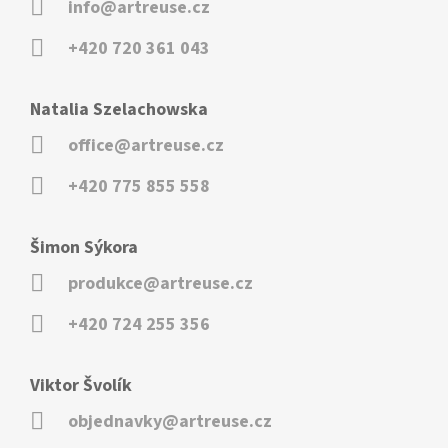
info@artreuse.cz
+420 720 361 043
Natalia Szelachowska
office@artreuse.cz
+420 775 855 558
Šimon Sýkora
produkce@artreuse.cz
+420 724 255 356
Viktor Švolík
objednavky@artreuse.cz