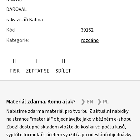
u
j
DAROVAL:
e
rakvizitáři Kalina
m
e
Kód
39162
Kategorie
:
rozdáno
ŽIDLE
200KS
ČESKÝ
KRUMLOV
TISK
ZEPTAT SE
SDÍLET
Z
Materiál zdarma. Komu a jak?
❯ EN
❯ PL
á
p
Nabízíme zdarma materiál pro tvorbu. Z aktuální nabídky
a
na stránce "materiál" objednávejte jako v běžném e-shopu.
Zboží dostupné skladem vložte do košíku vč. počtu kusů,
t
vyplňte formulář s účelem využití a po odeslání objednávky
í