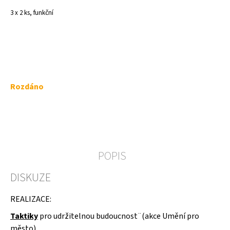
a
3 x 2 ks, funkční
j
í
t
?
Měrná
Rozdáno
cena:
HLEDAT
POPIS
D
DISKUZE
o
p
o
REALIZACE:
r
u
Taktiky
pro udržitelnou budoucnost¨(akce Umění pro
č
město)