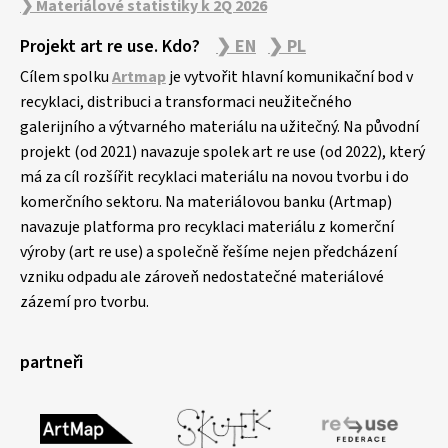
❯ Materiálové statistiky k 2Q 2026
Projekt art re use. Kdo?
❯ EN
❯ PL
Cílem spolku
Artmap
je vytvořit hlavní komunikační bod v
recyklaci, distribuci a transformaci neužitečného
galerijního a výtvarného materiálu na užitečný. Na původní
projekt (od 2021) navazuje spolek art re use (od 2022), který
má za cíl rozšířit recyklaci materiálu na novou tvorbu i do
komerčního sektoru. Na materiálovou banku (Artmap)
navazuje platforma pro recyklaci materiálu z komerční
výroby (art re use) a společně řešíme nejen předcházení
vzniku odpadu ale zároveň nedostatečné materiálové
zázemí pro tvorbu.
partneři