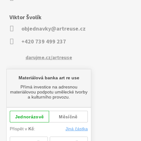
Viktor Švolík
objednavky@artreuse.cz
+420 739 499 237
darujme.cz/artreuse