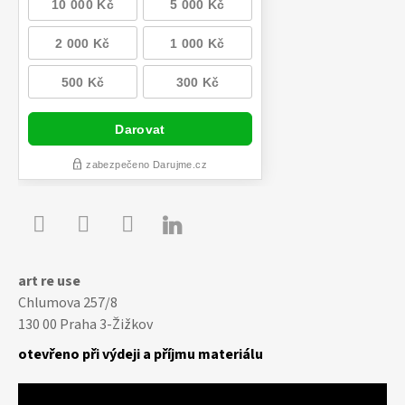

Youtube
Facebook
Instagram
art re use
Chlumova 257/8
130 00 Praha 3-Žižkov
otevřeno při výdeji a příjmu materiálu