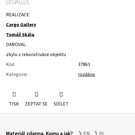
DISKUZE
u
j
e
REALIZACE:
m
Cargo Gallery
e
Tomáš Skála
BANERY
IKEA
DAROVAL:
zbylo z rekonstrukce objektu
Kód
37863
Kategorie
:
rozdáno
TISK
ZEPTAT SE
SDÍLET
Z
Materiál zdarma. Komu a jak?
❯ EN
❯ PL