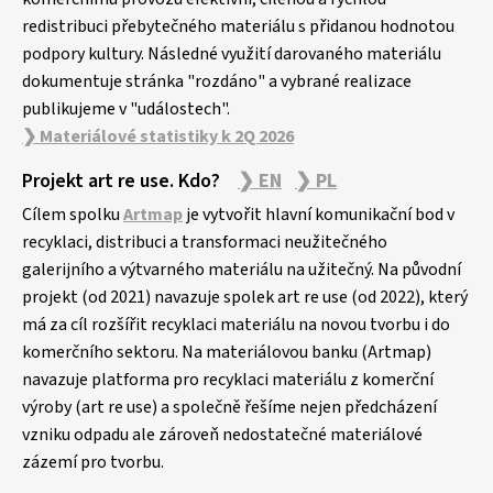
redistribuci přebytečného materiálu s přidanou hodnotou
podpory kultury. Následné využití darovaného materiálu
dokumentuje stránka "rozdáno" a vybrané realizace
publikujeme v "událostech".
❯ Materiálové statistiky k 2Q 2026
Projekt art re use. Kdo?
❯ EN
❯ PL
Cílem spolku
Artmap
je vytvořit hlavní komunikační bod v
recyklaci, distribuci a transformaci neužitečného
galerijního a výtvarného materiálu na užitečný. Na původní
projekt (od 2021) navazuje spolek art re use (od 2022), který
má za cíl rozšířit recyklaci materiálu na novou tvorbu i do
komerčního sektoru. Na materiálovou banku (Artmap)
navazuje platforma pro recyklaci materiálu z komerční
výroby (art re use) a společně řešíme nejen předcházení
vzniku odpadu ale zároveň nedostatečné materiálové
zázemí pro tvorbu.