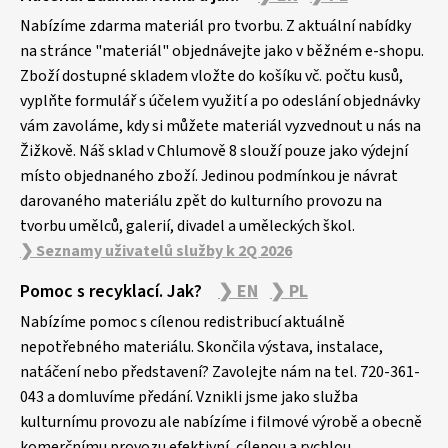
á
p
Nabízíme zdarma materiál pro tvorbu. Z aktuální nabídky
a
na stránce "materiál" objednávejte jako v běžném e-shopu.
Zboží dostupné skladem vložte do košíku vč. počtu kusů,
t
vyplňte formulář s účelem využití a po odeslání objednávky
í
vám zavoláme, kdy si můžete materiál vyzvednout u nás na
Žižkově. Náš sklad v Chlumově 8 slouží pouze jako výdejní
místo objednaného zboží. Jedinou podmínkou je návrat
darovaného materiálu zpět do kulturního provozu na
tvorbu umělců, galerií, divadel a uměleckých škol.
❯ Seznamy uživatelů služby k 2Q 2026
Pomoc s recyklací. Jak?
❯ EN
❯ PL
Nabízíme pomoc s cílenou redistribucí aktuálně
nepotřebného materiálu. Skončila výstava, instalace,
natáčení nebo představení? Zavolejte nám na tel. 720-361-
043 a domluvíme předání. Vznikli jsme jako služba
kulturnímu provozu ale nabízíme i filmové výrobě a obecně
komerčnímu provozu efektivní, cílenou a rychlou