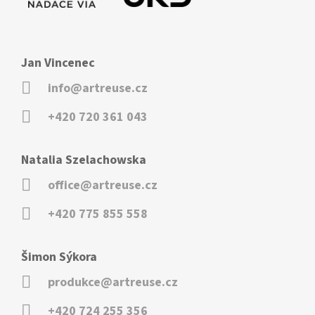
Jan Vincenec
info@artreuse.cz
+420 720 361 043
Natalia Szelachowska
office@artreuse.cz
+420 775 855 558
Šimon Sýkora
produkce@artreuse.cz
+420 724 255 356