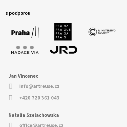
s podporou
Jan Vincenec
info@artreuse.cz
+420 720 361 043
Natalia Szelachowska
office@artreuse.cz