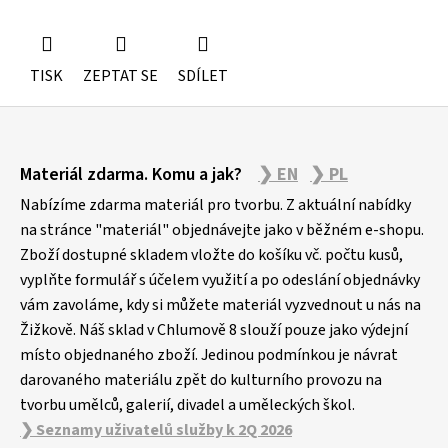
TISK
ZEPTAT SE
SDÍLET
Z
Materiál zdarma. Komu a jak?
❯ EN
❯ PL
á
p
Nabízíme zdarma materiál pro tvorbu. Z aktuální nabídky
a
na stránce "materiál" objednávejte jako v běžném e-shopu.
Zboží dostupné skladem vložte do košíku vč. počtu kusů,
t
vyplňte formulář s účelem využití a po odeslání objednávky
í
vám zavoláme, kdy si můžete materiál vyzvednout u nás na
Žižkově. Náš sklad v Chlumově 8 slouží pouze jako výdejní
místo objednaného zboží. Jedinou podmínkou je návrat
darovaného materiálu zpět do kulturního provozu na
tvorbu umělců, galerií, divadel a uměleckých škol.
❯ Seznamy uživatelů služby k 2Q 2026