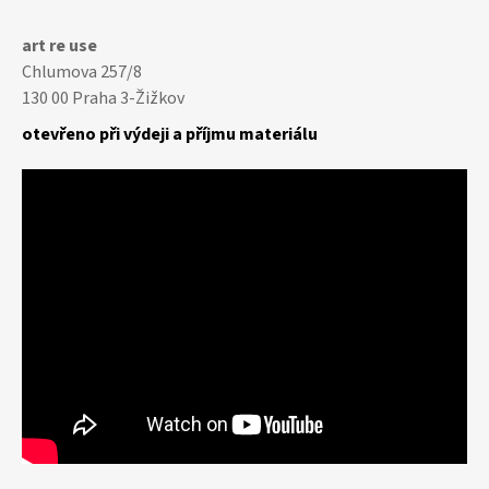
Youtube
Facebook
Instagram
art re use
Chlumova 257/8
130 00 Praha 3-Žižkov
otevřeno při výdeji a příjmu materiálu