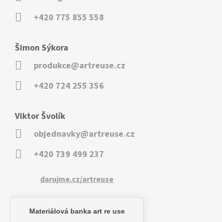
+420 775 855 558
Šimon Sýkora
produkce@artreuse.cz
+420 724 255 356
Viktor Švolík
objednavky@artreuse.cz
+420 739 499 237
darujme.cz/artreuse