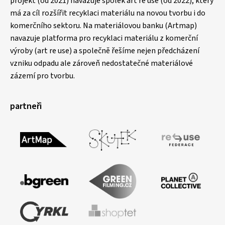
projekt (od 2021) navazuje spolek art re use (od 2022), který
má za cíl rozšířit recyklaci materiálu na novou tvorbu i do
komerčního sektoru. Na materiálovou banku (Artmap)
navazuje platforma pro recyklaci materiálu z komerční
výroby (art re use) a společně řešíme nejen předcházení
vzniku odpadu ale zároveň nedostatečné materiálové
zázemí pro tvorbu.
partneři