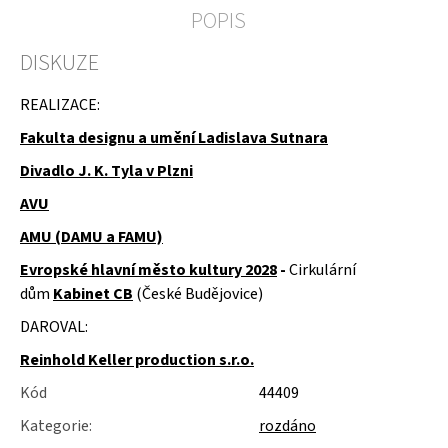
u
POPIS
j
e
DISKUZE
m
e
REALIZACE:
ÚSTŘICE
Fakulta designu a umění Ladislava Sutnara
-
MUŠLE
Divadlo J. K. Tyla v Plzni
AVU
AMU (DAMU a FAMU)
Evropské hlavní město kultury 2028
-
Cirkulární
dům
Kabinet CB
(České Budějovice)
DAROVAL:
Reinhold Keller production s.r.o.
Kód
44409
Kategorie
:
rozdáno