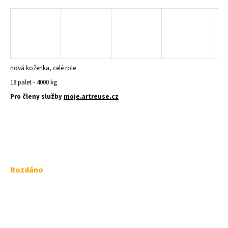
a
j
í
t
?
nová koženka, celé role
18 palet - 4000 kg
Pro členy služby
moje.artreuse.cz
HLEDAT
D
Měrná
Rozdáno
o
cena:
p
o
r
u
č