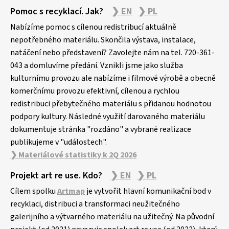
Pomoc s recyklací. Jak?
❯ EN
❯ PL
Nabízíme pomoc s cílenou redistribucí aktuálně
nepotřebného materiálu. Skončila výstava, instalace,
natáčení nebo představení? Zavolejte nám na tel. 720-361-
043 a domluvíme předání. Vznikli jsme jako služba
kulturnímu provozu ale nabízíme i filmové výrobě a obecně
komerčnímu provozu efektivní, cílenou a rychlou
redistribuci přebytečného materiálu s přidanou hodnotou
podpory kultury. Následné využití darovaného materiálu
dokumentuje stránka "rozdáno" a vybrané realizace
publikujeme v "událostech".
❯ Materiálové statistiky k 2Q 2026
Projekt art re use. Kdo?
❯ EN
❯ PL
Cílem spolku
Artmap
je vytvořit hlavní komunikační bod v
recyklaci, distribuci a transformaci neužitečného
galerijního a výtvarného materiálu na užitečný. Na původní