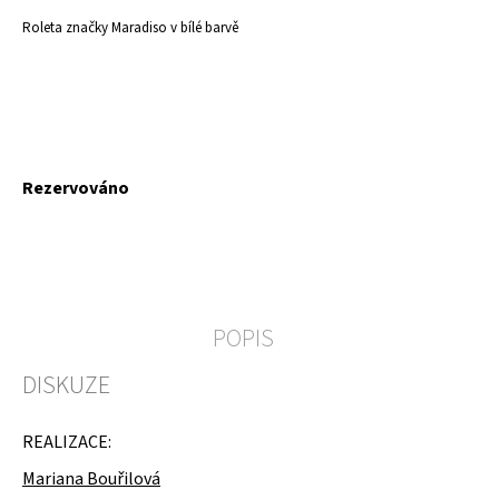
a
Roleta značky Maradiso v bílé barvě
j
í
t
?
Měrná
Rezervováno
cena:
HLEDAT
POPIS
D
DISKUZE
o
p
o
REALIZACE:
r
u
Mariana Bouřilová
č