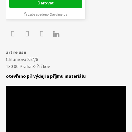

Youtube
Facebook
Instagram
art re use
Chlumova 257/8
130 00 Praha 3-Žižkov
otevřeno při výdeji a příjmu materiálu