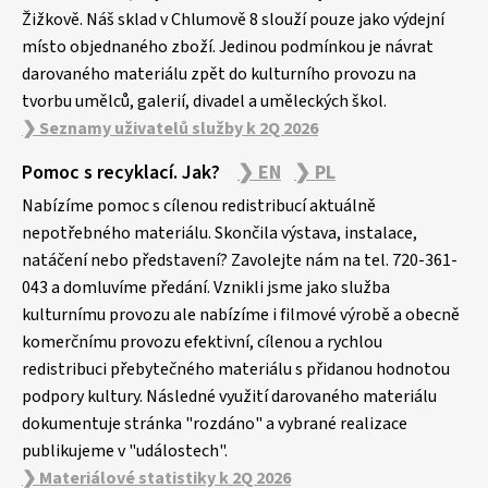
Žižkově. Náš sklad v Chlumově 8 slouží pouze jako výdejní
místo objednaného zboží. Jedinou podmínkou je návrat
darovaného materiálu zpět do kulturního provozu na
tvorbu umělců, galerií, divadel a uměleckých škol.
❯ Seznamy uživatelů služby k 2Q 2026
Pomoc s recyklací. Jak?
❯ EN
❯ PL
Nabízíme pomoc s cílenou redistribucí aktuálně
nepotřebného materiálu. Skončila výstava, instalace,
natáčení nebo představení? Zavolejte nám na tel. 720-361-
043 a domluvíme předání. Vznikli jsme jako služba
kulturnímu provozu ale nabízíme i filmové výrobě a obecně
komerčnímu provozu efektivní, cílenou a rychlou
redistribuci přebytečného materiálu s přidanou hodnotou
podpory kultury. Následné využití darovaného materiálu
dokumentuje stránka "rozdáno" a vybrané realizace
publikujeme v "událostech".
❯ Materiálové statistiky k 2Q 2026