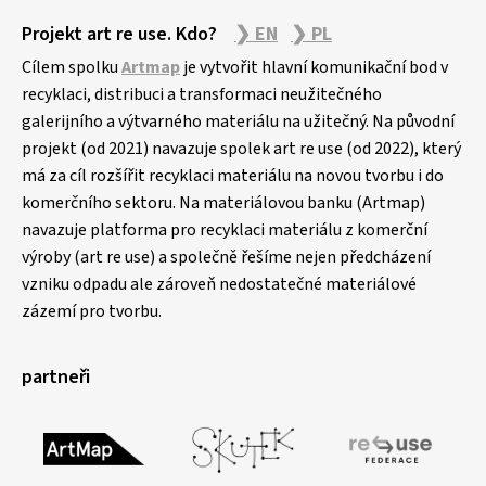
Projekt art re use. Kdo?
❯ EN
❯ PL
Cílem spolku
Artmap
je vytvořit hlavní komunikační bod v
recyklaci, distribuci a transformaci neužitečného
galerijního a výtvarného materiálu na užitečný. Na původní
projekt (od 2021) navazuje spolek art re use (od 2022), který
má za cíl rozšířit recyklaci materiálu na novou tvorbu i do
komerčního sektoru. Na materiálovou banku (Artmap)
navazuje platforma pro recyklaci materiálu z komerční
výroby (art re use) a společně řešíme nejen předcházení
vzniku odpadu ale zároveň nedostatečné materiálové
zázemí pro tvorbu.
partneři