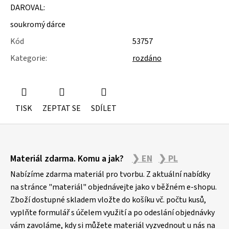
u
DAROVAL:
j
e
soukromý dárce
m
Kód
53757
e
Kategorie
:
rozdáno
ROLETY
TISK
ZEPTAT SE
SDÍLET
Z
Materiál zdarma. Komu a jak?
❯ EN
❯ PL
á
p
Nabízíme zdarma materiál pro tvorbu. Z aktuální nabídky
a
na stránce "materiál" objednávejte jako v běžném e-shopu.
Zboží dostupné skladem vložte do košíku vč. počtu kusů,
t
vyplňte formulář s účelem využití a po odeslání objednávky
í
vám zavoláme, kdy si můžete materiál vyzvednout u nás na