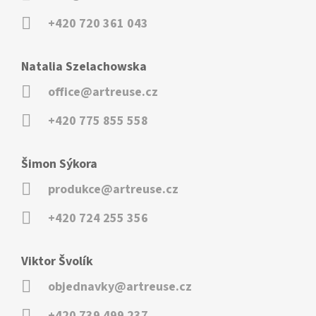
+420 720 361 043
Natalia Szelachowska
office@artreuse.cz
+420 775 855 558
Šimon Sýkora
produkce@artreuse.cz
+420 724 255 356
Viktor Švolík
objednavky@artreuse.cz
+420 739 499 237