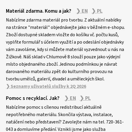
Z
Materiál zdarma. Komu a jak?
❯ EN
❯ PL
á
p
Nabízíme zdarma materiál pro tvorbu. Z aktuální nabídky
a
na stránce "materiál" objednávejte jako v běžném e-shopu.
Zboží dostupné skladem vložte do košíku vč. počtu kusů,
t
vyplňte formulář s účelem využití a po odeslání objednávky
í
vám zavoláme, kdy si můžete materiál vyzvednout u nás na
Žižkově. Náš sklad v Chlumově 8 slouží pouze jako výdejní
místo objednaného zboží. Jedinou podmínkou je návrat
darovaného materiálu zpět do kulturního provozu na
tvorbu umělců, galerií, divadel a uměleckých škol.
❯ Seznamy uživatelů služby k 2Q 2026
Pomoc s recyklací. Jak?
❯ EN
❯ PL
Nabízíme pomoc s cílenou redistribucí aktuálně
nepotřebného materiálu. Skončila výstava, instalace,
natáčení nebo představení? Zavolejte nám na tel. 720-361-
043 a domluvíme předání. Vznikli jsme jako služba