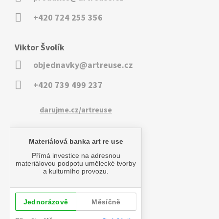
+420 724 255 356
Viktor Švolík
objednavky@artreuse.cz
+420 739 499 237
darujme.cz/artreuse