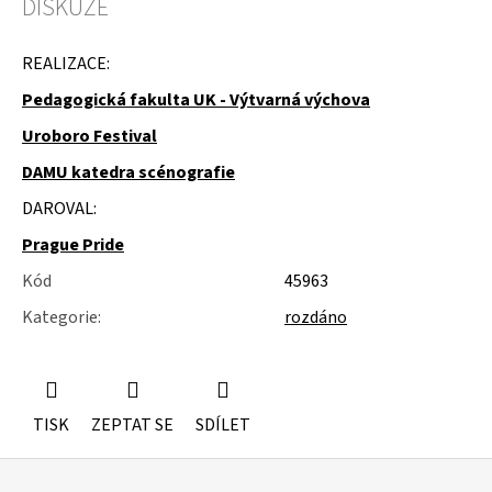
DISKUZE
u
j
e
REALIZACE:
m
e
Pedagogická fakulta UK - Výtvarná výchova
Uroboro Festival
STUDIOVÝ
MOLITAN
DAMU katedra scénografie
DAROVAL:
Prague Pride
Kód
45963
Kategorie
:
rozdáno
TISK
ZEPTAT SE
SDÍLET