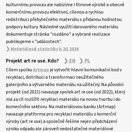
kulturnímu provozu ale nabízíme i filmové výrobě a obecně
komerčnímu provozu efektivní, cílenou a rychlou
redistribuci přebytečného materiálu s přidanou hodnotou
podpory kultury. Následné využití darovaného materiálu
dokumentuje stránka "rozdáno" a vybrané realizace
publikujeme v "událostech".
❯ Materiálové statistiky k 2Q 2026
Projekt art re use. Kdo?
❯ EN
❯ PL
Cílem spolku
Artmap
je vytvořit hlavní komunikační bod v
recyklaci, distribuci a transformaci neužitečného
galerijního a výtvarného materiálu na užitečný. Na původní
projekt (od 2021) navazuje spolek art re use (od 2022), který
má za cíl rozšířit recyklaci materiálu na novou tvorbu i do
komerčního sektoru. Na materiálovou banku (Artmap)
navazuje platforma pro recyklaci materiálu z komerční
výroby (art re use) a společně řešíme nejen předcházení
vzniku odpadu ale zároveň nedostatečné materiálové