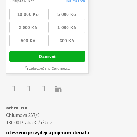

Youtube
Facebook
Instagram
art re use
Chlumova 257/8
130 00 Praha 3-Žižkov
otevřeno při výdeji a příjmu materiálu