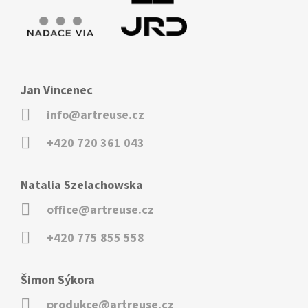
Jan Vincenec
info@artreuse.cz
+420 720 361 043
Natalia Szelachowska
office@artreuse.cz
+420 775 855 558
Šimon Sýkora
produkce@artreuse.cz