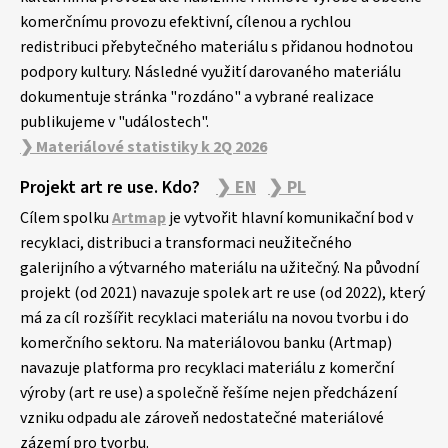
komerčnímu provozu efektivní, cílenou a rychlou
redistribuci přebytečného materiálu s přidanou hodnotou
podpory kultury. Následné využití darovaného materiálu
dokumentuje stránka "rozdáno" a vybrané realizace
publikujeme v "událostech".
❯ Materiálové statistiky k 2Q 2026
Projekt art re use. Kdo?
❯ EN
❯ PL
Cílem spolku
Artmap
je vytvořit hlavní komunikační bod v
recyklaci, distribuci a transformaci neužitečného
galerijního a výtvarného materiálu na užitečný. Na původní
projekt (od 2021) navazuje spolek art re use (od 2022), který
má za cíl rozšířit recyklaci materiálu na novou tvorbu i do
komerčního sektoru. Na materiálovou banku (Artmap)
navazuje platforma pro recyklaci materiálu z komerční
výroby (art re use) a společně řešíme nejen předcházení
vzniku odpadu ale zároveň nedostatečné materiálové
zázemí pro tvorbu.