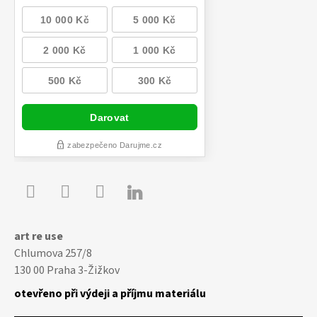

Youtube
Facebook
Instagram
art re use
Chlumova 257/8
130 00 Praha 3-Žižkov
otevřeno při výdeji a příjmu materiálu