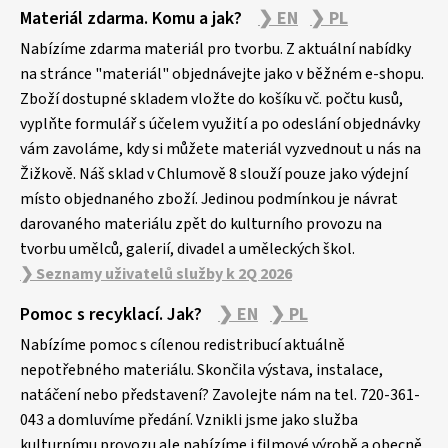
Z
Materiál zdarma. Komu a jak?
❯ EN
❯ PL
á
p
Nabízíme zdarma materiál pro tvorbu. Z aktuální nabídky
a
na stránce "materiál" objednávejte jako v běžném e-shopu.
Zboží dostupné skladem vložte do košíku vč. počtu kusů,
t
vyplňte formulář s účelem využití a po odeslání objednávky
í
vám zavoláme, kdy si můžete materiál vyzvednout u nás na
Žižkově. Náš sklad v Chlumově 8 slouží pouze jako výdejní
místo objednaného zboží. Jedinou podmínkou je návrat
darovaného materiálu zpět do kulturního provozu na
tvorbu umělců, galerií, divadel a uměleckých škol.
❯ Seznamy uživatelů služby k 2Q 2026
Pomoc s recyklací. Jak?
❯ EN
❯ PL
Nabízíme pomoc s cílenou redistribucí aktuálně
nepotřebného materiálu. Skončila výstava, instalace,
natáčení nebo představení? Zavolejte nám na tel. 720-361-
043 a domluvíme předání. Vznikli jsme jako služba
kulturnímu provozu ale nabízíme i filmové výrobě a obecně