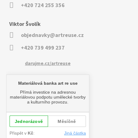
+420 724 255 356
Viktor Švolík
objednavky@artreuse.cz
+420 739 499 237
darujme.cz/artreuse