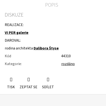
u
POPIS
j
e
DISKUZE
m
e
REALIZACE:
ROLETY
VI PER galerie
DAROVAL:
rodina architekta
Dalibora Štyse
Kód
44310
Kategorie
:
rozdáno
TISK
ZEPTAT SE
SDÍLET