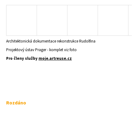
a
j
í
t
?
Architektonická dokumentace rekonstrukce Rudolfina
Projektový ústav Prager - komplet viz foto
Pro členy služby
moje.artreuse.cz
HLEDAT
D
Měrná
Rozdáno
o
cena:
p
o
r
u
č