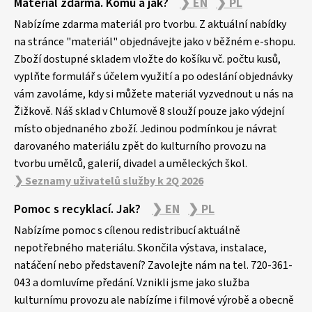
Materiál zdarma. Komu a jak?
❯ EN
❯ PL
á
p
Nabízíme zdarma materiál pro tvorbu. Z aktuální nabídky
a
na stránce "materiál" objednávejte jako v běžném e-shopu.
Zboží dostupné skladem vložte do košíku vč. počtu kusů,
t
vyplňte formulář s účelem využití a po odeslání objednávky
í
vám zavoláme, kdy si můžete materiál vyzvednout u nás na
Žižkově. Náš sklad v Chlumově 8 slouží pouze jako výdejní
místo objednaného zboží. Jedinou podmínkou je návrat
darovaného materiálu zpět do kulturního provozu na
tvorbu umělců, galerií, divadel a uměleckých škol.
❯ Seznamy uživatelů služby k 2Q 2026
Pomoc s recyklací. Jak?
❯ EN
❯ PL
Nabízíme pomoc s cílenou redistribucí aktuálně
nepotřebného materiálu. Skončila výstava, instalace,
natáčení nebo představení? Zavolejte nám na tel. 720-361-
043 a domluvíme předání. Vznikli jsme jako služba
kulturnímu provozu ale nabízíme i filmové výrobě a obecně