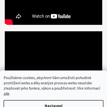
Používáme cookies, abychom Vám umožnili pohodlné
prohlížení webu a díky analýze provozu webu neustále
zlepšovali jeho funkce, výkon a použitelnost. Více informací
zde
.
Nastavení