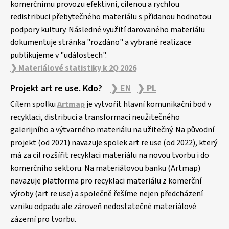
komerčnímu provozu efektivní, cílenou a rychlou
redistribuci přebytečného materiálu s přidanou hodnotou
podpory kultury. Následné využití darovaného materiálu
dokumentuje stránka "rozdáno" a vybrané realizace
publikujeme v "událostech".
❯ Materiálové statistiky k 2Q 2026
Projekt art re use. Kdo?
❯ EN
❯ PL
Cílem spolku
Artmap
je vytvořit hlavní komunikační bod v
recyklaci, distribuci a transformaci neužitečného
galerijního a výtvarného materiálu na užitečný. Na původní
projekt (od 2021) navazuje spolek art re use (od 2022), který
má za cíl rozšířit recyklaci materiálu na novou tvorbu i do
komerčního sektoru. Na materiálovou banku (Artmap)
navazuje platforma pro recyklaci materiálu z komerční
výroby (art re use) a společně řešíme nejen předcházení
vzniku odpadu ale zároveň nedostatečné materiálové
zázemí pro tvorbu.