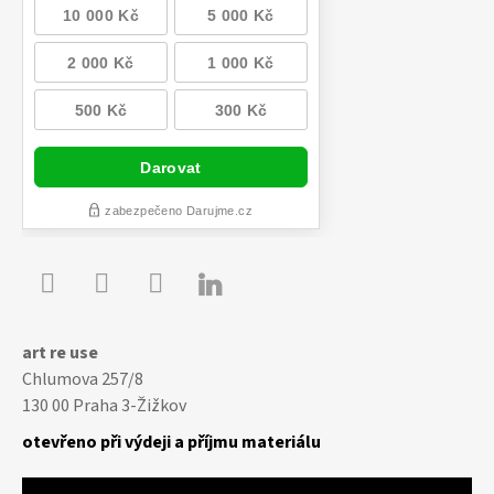

Youtube
Facebook
Instagram
art re use
Chlumova 257/8
130 00 Praha 3-Žižkov
otevřeno při výdeji a příjmu materiálu