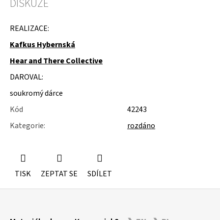
DISKUZE
u
j
e
REALIZACE:
m
e
Kafkus Hybernská
Hear and There Collective
SLOŽKY
A
DAROVAL:
POŘADNÍKY
soukromý dárce
Kód
42243
Kategorie
:
rozdáno
TISK
ZEPTAT SE
SDÍLET
Z