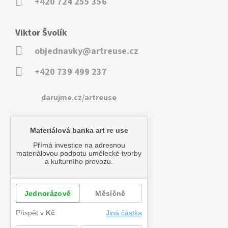
+420 724 255 356
Viktor Švolík
objednavky@artreuse.cz
+420 739 499 237
darujme.cz/artreuse