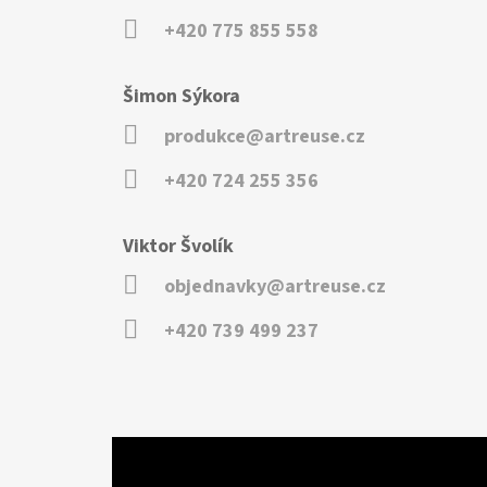
+420 775 855 558
Šimon Sýkora
produkce@artreuse.cz
+420 724 255 356
Viktor Švolík
objednavky@artreuse.cz
+420 739 499 237