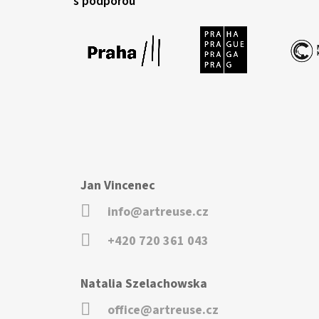
s podporou
Jan Vincenec
info@artreuse.cz
+420 720 361 043
Natalia Szelachowska
office@artreuse.cz