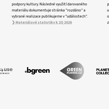
podpory kultury. Následné využití darovaného
p
materiálu dokumentuje stránka "rozdáno" a
u
vybrané realizace publikujeme v "událostech".
o
❯ Materiálové statistiky k 2Q 2026
z