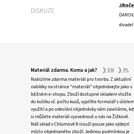
Jihoče
DISKUZE
DAROV
divadel
Z
á
Materiál zdarma. Komu a jak?
❯ EN
❯ PL
p
Nabízíme zdarma materiál pro tvorbu. Z aktuální
a
nabídky na stránce "materiál" objednávejte jako v
t
běžném e-shopu. Zboží dostupné skladem vložte
í
do košíku vč. počtu kusů, vyplňte formulář s účele
využití a po odeslání objednávky vám zavoláme, kd
si můžete materiál vyzvednout u nás na Žižkově.
Náš sklad v Chlumově 8 slouží pouze jako výdejní
místo objednaného zboží. Jedinou podmínkou je