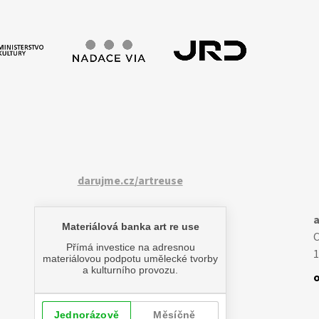
darujme.cz/artreuse
a
1
o