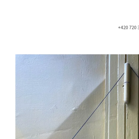
+420 720 
Co potřebujete najít?
HLEDAT
Doporučujeme
NÁSTĚNÁ STROPNÍ KONZOLE 6900KS
STUDIOVÝ MOLITA