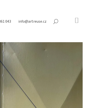
NÁKUPNÍ
361 043
info@artreuse.cz
HLEDAT
KOŠÍK
Prázdný
košík
Následující
N