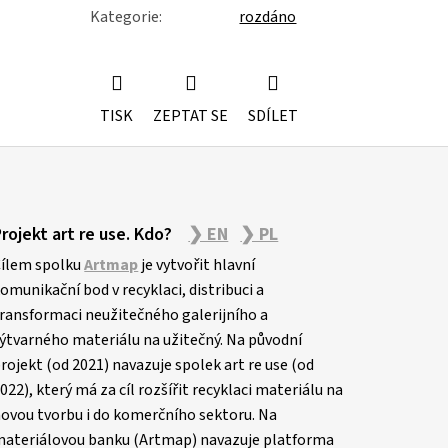
Kategorie
:
rozdáno
TISK
ZEPTAT SE
SDÍLET
Projekt art re use. Kdo?
❯ EN
❯ PL
ílem spolku
Artmap
je vytvořit hlavní
omunikační bod v recyklaci, distribuci a
ransformaci neužitečného galerijního a
ýtvarného materiálu na užitečný. Na původní
rojekt (od 2021) navazuje spolek art re use (od
022), který má za cíl rozšířit recyklaci materiálu na
ovou tvorbu i do komerčního sektoru. Na
ateriálovou banku (Artmap) navazuje platforma