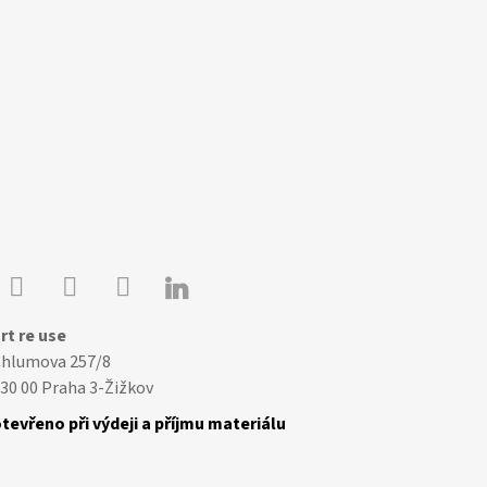

Youtube
Facebook
Instagram
rt re use
Chlumova 257/8
30 00 Praha 3-Žižkov
tevřeno při výdeji a příjmu materiálu