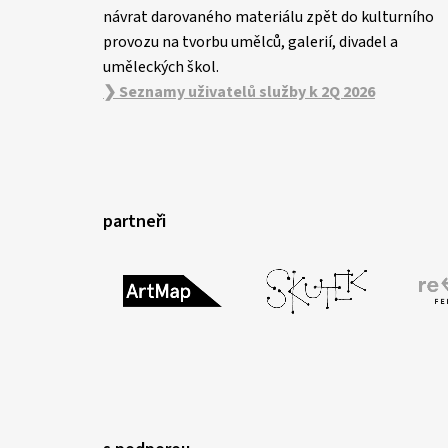
návrat darovaného materiálu zpět do kulturního
provozu na tvorbu umělců, galerií, divadel a
uměleckých škol.
❯ Seznamy uživatelů služby k 2Q 2026
partneři