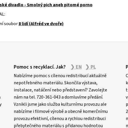
ské divadlo - Smolný pich aneb pitomé porno
AL:
ní soubor
8 lidí (Alfréd ve dvoře)
Pomoc s recyklací. Jak?
❯ EN
❯ PL
Nabízíme pomoc s cílenou redistribucí aktuálně
C
nepotřebného materiálu. Skončila výstava,
k
instalace, natáčení nebo představení? Zavolejte
t
m
nám na tel. 720-361-043 a domluvíme předání.
v
y
Vznikli jsme jako služba kulturnímu provozu ale
p
nabízíme i filmové výrobě a obecně komerčnímu
2
provozu efektivní, cílenou a rychlou redistribuci
n
přebytečného materiálu s přidanou hodnotou
m