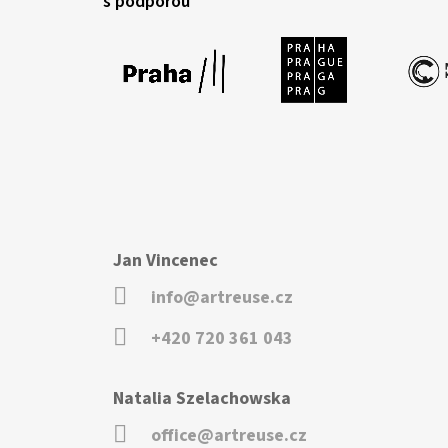
s podporou
Jan Vincenec
info@artreuse.cz
+420 720 361 043
Natalia Szelachowska
office@artreuse.cz