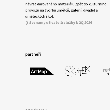
návrat darovaného materiálu zpět do kulturního
provozu na tvorbu umělců, galerií, divadel a
uměleckých škol.
❯ Seznamy uživatelů služby k 2Q 2026
partneři