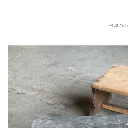
+420 720 
Co potřebujete najít?
HLEDAT
Doporučujeme
NÁSTĚNÁ STROPNÍ KONZOLE 6900KS
STUDIOVÝ MOLITA