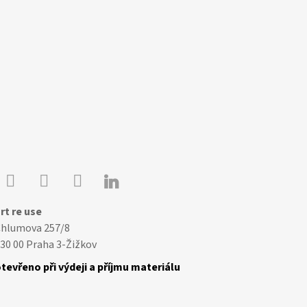

Youtube
Facebook
Instagram
rt re use
Chlumova 257/8
30 00 Praha 3-Žižkov
tevřeno při výdeji a příjmu materiálu