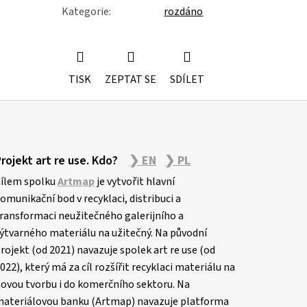
Kategorie
:
rozdáno
TISK
ZEPTAT SE
SDÍLET
Projekt art re use. Kdo?
❯ EN
❯ PL
ílem spolku
Artmap
je vytvořit hlavní
omunikační bod v recyklaci, distribuci a
ransformaci neužitečného galerijního a
ýtvarného materiálu na užitečný. Na původní
rojekt (od 2021) navazuje spolek art re use (od
022), který má za cíl rozšířit recyklaci materiálu na
ovou tvorbu i do komerčního sektoru. Na
ateriálovou banku (Artmap) navazuje platforma