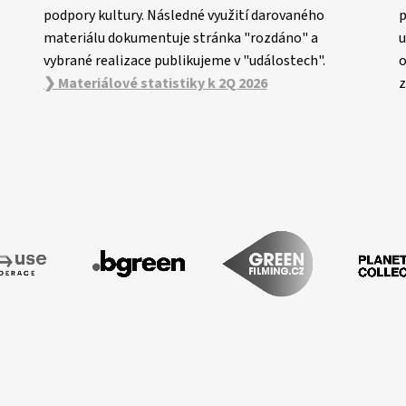
podpory kultury. Následné využití darovaného
p
materiálu dokumentuje stránka "rozdáno" a
u
vybrané realizace publikujeme v "událostech".
o
❯ Materiálové statistiky k 2Q 2026
z