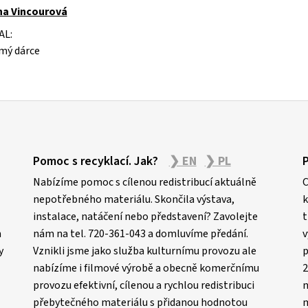
na Vincourová
AL:
mý dárce
Pomoc s recyklací. Jak?
❯ EN
❯ PL
Nabízíme pomoc s cílenou redistribucí aktuálně
C
nepotřebného materiálu. Skončila výstava,
k
instalace, natáčení nebo představení? Zavolejte
t
m
nám na tel. 720-361-043 a domluvíme předání.
v
y
Vznikli jsme jako služba kulturnímu provozu ale
p
nabízíme i filmové výrobě a obecně komerčnímu
2
provozu efektivní, cílenou a rychlou redistribuci
n
přebytečného materiálu s přidanou hodnotou
m