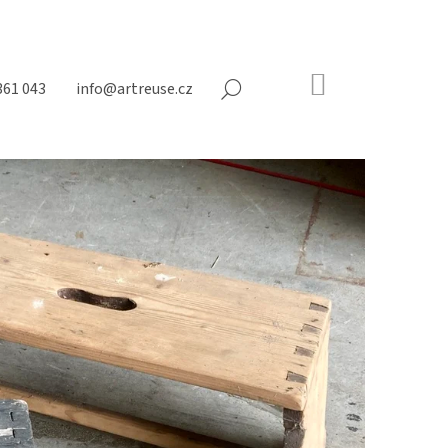
NÁKUPNÍ
361 043
info@artreuse.cz
HLEDAT
KOŠÍK
Prázdný
košík
Následující
N