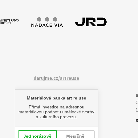
darujme.cz/artreuse
a
1
o