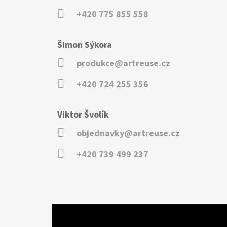
+420 775 855 558
Šimon Sýkora
produkce@artreuse.cz
+420 724 255 356
Viktor Švolík
objednavky@artreuse.cz
+420 739 499 237