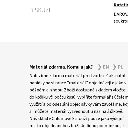
Kateři
DISKUZE
DAROV
soukro
Z
á
Materiál zdarma. Komu a jak?
❯ EN
❯ PL
p
Nabízíme zdarma materiál pro tvorbu. Z aktuální
a
nabídky na stránce "materiál" objednávejte jako v
t
běžném e-shopu. Zboží dostupné skladem vložte
í
do košíku vč. počtu kusů, vyplňte formulář s účele
využití a po odeslání objednávky vám zavoláme, kd
si můžete materiál vyzvednout u nás na Žižkově.
Náš sklad v Chlumově 8 slouží pouze jako výdejní
místo objednaného zboží. Jedinou podmínkou je