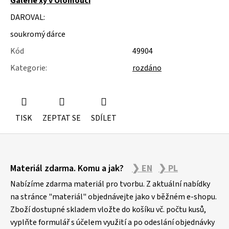
Galerie xy v Olomouci
u
j
DAROVAL:
e
m
soukromý dárce
e
Kód
49904
SLOŽKY
Kategorie
:
rozdáno
A
POŘADNÍKY
TISK
ZEPTAT SE
SDÍLET
Z
Materiál zdarma. Komu a jak?
❯ EN
❯ PL
á
p
Nabízíme zdarma materiál pro tvorbu. Z aktuální nabídky
a
na stránce "materiál" objednávejte jako v běžném e-shopu.
Zboží dostupné skladem vložte do košíku vč. počtu kusů,
t
vyplňte formulář s účelem využití a po odeslání objednávky
í