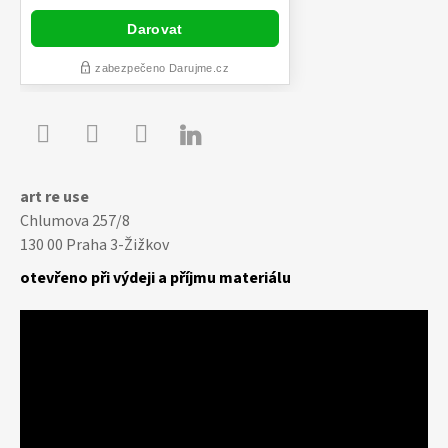

Youtube
Facebook
Instagram
art re use
Chlumova 257/8
130 00 Praha 3-Žižkov
otevřeno při výdeji a příjmu materiálu