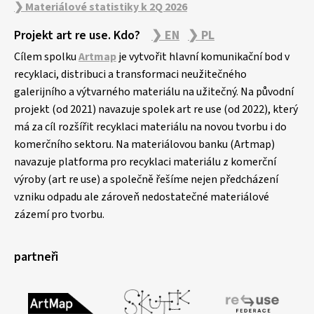
❯ Materiálové statistiky k 2Q 2026
Projekt art re use. Kdo?
❯ EN
❯ PL
Cílem spolku
Artmap
je vytvořit hlavní komunikační bod v
recyklaci, distribuci a transformaci neužitečného
galerijního a výtvarného materiálu na užitečný. Na původní
projekt (od 2021) navazuje spolek art re use (od 2022), který
má za cíl rozšířit recyklaci materiálu na novou tvorbu i do
komerčního sektoru. Na materiálovou banku (Artmap)
navazuje platforma pro recyklaci materiálu z komerční
výroby (art re use) a společně řešíme nejen předcházení
vzniku odpadu ale zároveň nedostatečné materiálové
zázemí pro tvorbu.
partneři