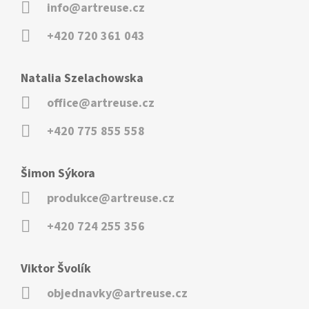
info@artreuse.cz
+420 720 361 043
Natalia Szelachowska
office@artreuse.cz
+420 775 855 558
Šimon Sýkora
produkce@artreuse.cz
+420 724 255 356
Viktor Švolík
objednavky@artreuse.cz