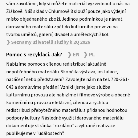
vám zavoláme, kdy si můžete materiál vyzvednout u nás na
Žižkově. Náš sklad v Chlumově 8 slouží pouze jako výdejní
místo objednaného zboží. Jedinou podmínkou je návrat
darovaného materiálu zpět do kulturního provozu na
tvorbu umělců, galerií, divadel a uměleckých škol.
❯ Seznamy uživatelů služby k 2Q 2026
Pomoc s recyklací. Jak?
❯ EN
❯ PL
Nabízíme pomoc s cílenou redistribucí aktuálně
nepotřebného materiálu. Skončila výstava, instalace,
natáčení nebo představení? Zavolejte nám na tel. 720-361-
043 a domluvíme předání. Vznikli jsme jako služba
kulturnímu provozu ale nabízíme i filmové výrobě a obecně
komerčnímu provozu efektivní, cílenou a rychlou
redistribuci přebytečného materiálu s přidanou hodnotou
podpory kultury. Následné využití darovaného materiálu
dokumentuje stránka "rozdáno" a vybrané realizace
publikujeme v "událostech".