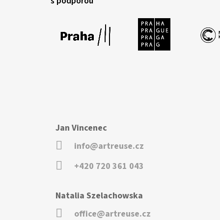
s podporou
Jan Vincenec
info@artreuse.cz
+420 720 361 043
Natalia Szelachowska
office@artreuse.cz