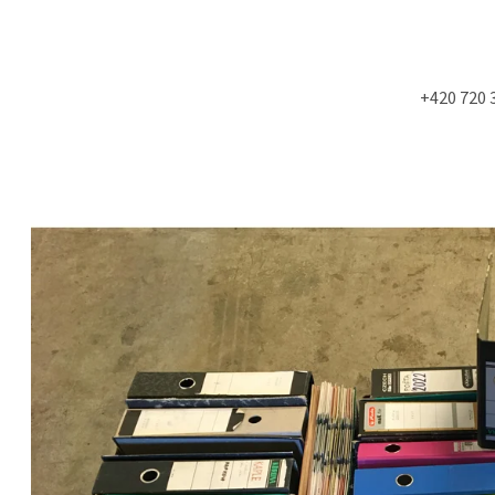
+420 720 
Co potřebujete najít?
HLEDAT
Doporučujeme
NÁSTĚNÁ STROPNÍ KONZOLE 6900KS
MOLITAN Z TOVAR