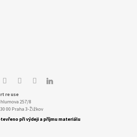

Youtube
Facebook
Instagram
rt re use
Chlumova 257/8
30 00 Praha 3-Žižkov
tevřeno při výdeji a příjmu materiálu