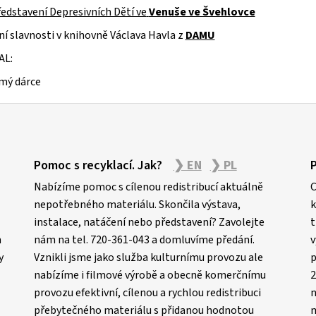
edstavení Depresivních Dětí ve
Venuše ve Švehlovce
í slavnosti v knihovně Václava Havla z
DAMU
AL:
mý dárce
Pomoc s recyklací. Jak?
❯ EN
❯ PL
Nabízíme pomoc s cílenou redistribucí aktuálně
C
nepotřebného materiálu. Skončila výstava,
k
instalace, natáčení nebo představení? Zavolejte
t
m
nám na tel. 720-361-043 a domluvíme předání.
v
y
Vznikli jsme jako služba kulturnímu provozu ale
p
nabízíme i filmové výrobě a obecně komerčnímu
2
provozu efektivní, cílenou a rychlou redistribuci
n
přebytečného materiálu s přidanou hodnotou
m