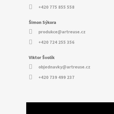
+420 775 855 558
Šimon Sýkora
produkce@artreuse.cz
+420 724 255 356
Viktor Švolík
objednavky@artreuse.cz
+420 739 499 237