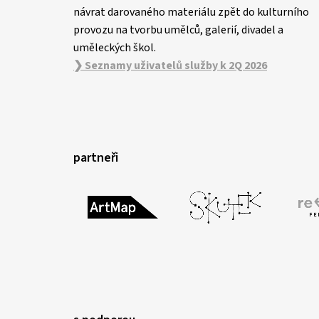
návrat darovaného materiálu zpět do kulturního
provozu na tvorbu umělců, galerií, divadel a
uměleckých škol.
❯ Seznamy uživatelů služby k 2Q 2026
partneři