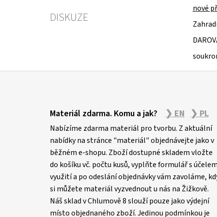
nové př
DISKUZE
Zahradn
DAROV
soukro
Z
á
Materiál zdarma. Komu a jak?
❯ EN
❯ PL
p
Nabízíme zdarma materiál pro tvorbu. Z aktuální
a
nabídky na stránce "materiál" objednávejte jako v
t
běžném e-shopu. Zboží dostupné skladem vložte
í
do košíku vč. počtu kusů, vyplňte formulář s účele
využití a po odeslání objednávky vám zavoláme, kd
si můžete materiál vyzvednout u nás na Žižkově.
Náš sklad v Chlumově 8 slouží pouze jako výdejní
místo objednaného zboží. Jedinou podmínkou je