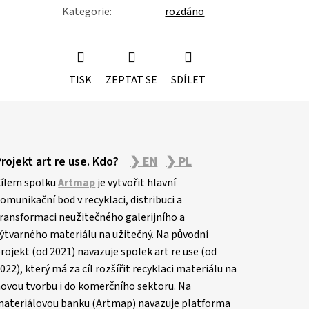
Kategorie
:
rozdáno
TISK
ZEPTAT SE
SDÍLET
Projekt art re use. Kdo?
❯ EN
❯ PL
ílem spolku
Artmap
je vytvořit hlavní
omunikační bod v recyklaci, distribuci a
ransformaci neužitečného galerijního a
ýtvarného materiálu na užitečný. Na původní
rojekt (od 2021) navazuje spolek art re use (od
022), který má za cíl rozšířit recyklaci materiálu na
ovou tvorbu i do komerčního sektoru. Na
ateriálovou banku (Artmap) navazuje platforma