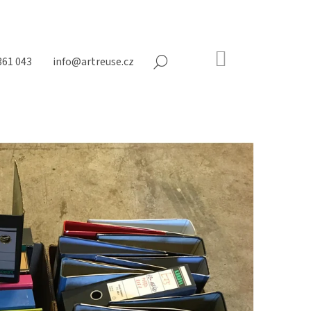
NÁKUPNÍ
361 043
info@artreuse.cz
HLEDAT
KOŠÍK
Prázdný
košík
Následující
NY NA MATRACE