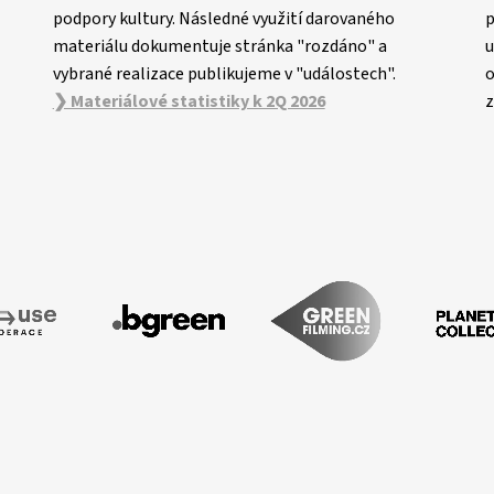
podpory kultury. Následné využití darovaného
p
materiálu dokumentuje stránka "rozdáno" a
u
vybrané realizace publikujeme v "událostech".
o
❯ Materiálové statistiky k 2Q 2026
z