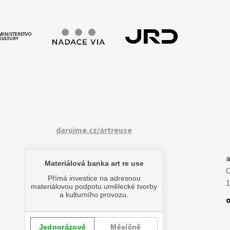
darujme.cz/artreuse
a
1
o