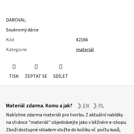
u
j
e
m
DAROVAL:
e
Soukromý dárce
ÚSTŘICE
Kód
42166
-
MUŠLE
Kategorie
:
materiál
TISK
ZEPTAT SE
SDÍLET
Z
Materiál zdarma. Komu a jak?
❯ EN
❯ PL
á
p
Nabízíme zdarma materiál pro tvorbu. Z aktuální nabídky
a
na stránce "materiál" objednávejte jako v běžném e-shopu.
Zboží dostupné skladem vložte do košíku vč. počtu kusů,
t