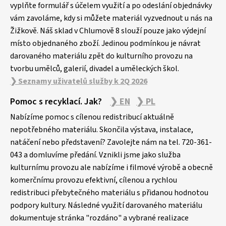
vyplňte formulář s účelem využití a po odeslání objednávky
í
vám zavoláme, kdy si můžete materiál vyzvednout u nás na
Žižkově. Náš sklad v Chlumově 8 slouží pouze jako výdejní
místo objednaného zboží. Jedinou podmínkou je návrat
darovaného materiálu zpět do kulturního provozu na
tvorbu umělců, galerií, divadel a uměleckých škol.
❯ Seznamy uživatelů služby k 2Q 2026
Pomoc s recyklací. Jak?
❯ EN
❯ PL
Nabízíme pomoc s cílenou redistribucí aktuálně
nepotřebného materiálu. Skončila výstava, instalace,
natáčení nebo představení? Zavolejte nám na tel. 720-361-
043 a domluvíme předání. Vznikli jsme jako služba
kulturnímu provozu ale nabízíme i filmové výrobě a obecně
komerčnímu provozu efektivní, cílenou a rychlou
redistribuci přebytečného materiálu s přidanou hodnotou
podpory kultury. Následné využití darovaného materiálu
dokumentuje stránka "rozdáno" a vybrané realizace