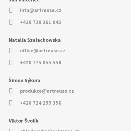
info@artreuse.cz
+420 720 361 043
Natalia Szelachowska
office@artreuse.cz
+420 775 855 558
Šimon Sýkora
produkce@artreuse.cz
+420 724 255 356
Viktor Švolík