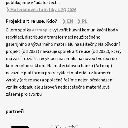
publikujeme v "událostech".
❯ Materiálové statistiky k 2Q 2026
Projekt art re use. Kdo?
❯ EN
❯ PL
Cílem spolku
Artmap
je vytvořit hlavní komunikační bod v
recyklaci, distribuci a transformaci neužitečného
galerijního a výtvarného materiálu na užitečný. Na původní
projekt (od 2021) navazuje spolek art re use (od 2022), který
má za cíl rozšířit recyklaci materiálu na novou tvorbu i do
komerčního sektoru. Na materiálovou banku (Artmap)
navazuje platforma pro recyklaci materiálu z komerční
výroby (art re use) a společně řešíme nejen předcházení
vzniku odpadu ale zároveň nedostatečné materiálové
zázemí pro tvorbu.
partneři