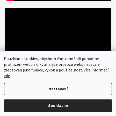
Používáme cookies, abychom Vám umožnili pohodlné
prohlížení webu a díky analýze provozu webu neustále
zlepšovali jeho funkce, výkon a použitelnost. Více informací
zde
.
Nastavení
Vytvořil Shoptet
© 2026 art re use. Všechna práva
vyhrazena.
Upravit nastavení cookies
Souhlasím