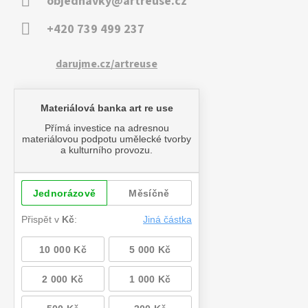
objednavky@artreuse.cz
+420 739 499 237
darujme.cz/artreuse