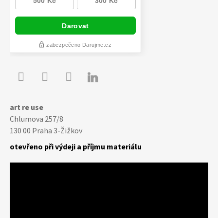

Youtube
Facebook
Instagram
art re use
Chlumova 257/8
130 00 Praha 3-Žižkov
otevřeno při výdeji a příjmu materiálu