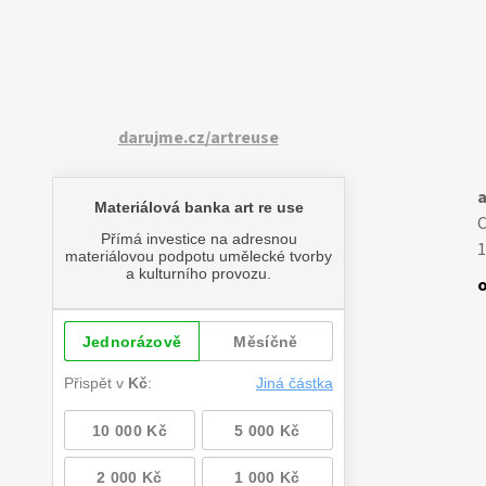
darujme.cz/artreuse
a
1
o