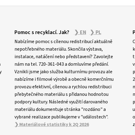
Pomoc s recyklací. Jak?
❯ EN
❯ PL
Nabízíme pomoc s cílenou redistribucí aktuálně
C
nepotřebného materiálu. Skončila výstava,
k
instalace, natáčení nebo představení? Zavolejte
t
m
nám na tel. 720-361-043 a domluvíme předání.
v
y
Vznikli jsme jako služba kulturnímu provozu ale
p
nabízíme i filmové výrobě a obecně komerčnímu
2
provozu efektivní, cílenou a rychlou redistribuci
n
přebytečného materiálu s přidanou hodnotou
m
podpory kultury. Následné využití darovaného
p
materiálu dokumentuje stránka "rozdáno" a
u
vybrané realizace publikujeme v "událostech".
o
❯ Materiálové statistiky k 2Q 2026
z