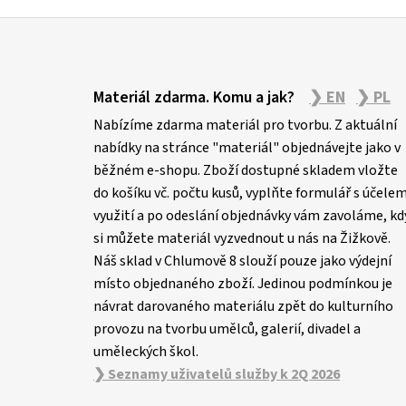
Z
á
Materiál zdarma. Komu a jak?
❯ EN
❯ PL
p
Nabízíme zdarma materiál pro tvorbu. Z aktuální
a
nabídky na stránce "materiál" objednávejte jako v
t
běžném e-shopu. Zboží dostupné skladem vložte
í
do košíku vč. počtu kusů, vyplňte formulář s účele
využití a po odeslání objednávky vám zavoláme, kd
si můžete materiál vyzvednout u nás na Žižkově.
Náš sklad v Chlumově 8 slouží pouze jako výdejní
místo objednaného zboží. Jedinou podmínkou je
návrat darovaného materiálu zpět do kulturního
provozu na tvorbu umělců, galerií, divadel a
uměleckých škol.
❯ Seznamy uživatelů služby k 2Q 2026