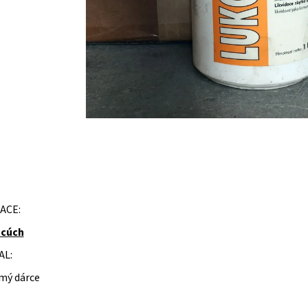
ACE:
acúch
AL:
mý dárce