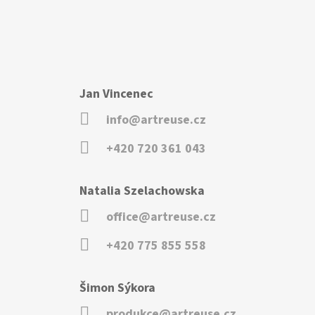
Jan Vincenec
info@artreuse.cz
+420 720 361 043
Natalia Szelachowska
office@artreuse.cz
+420 775 855 558
Šimon Sýkora
produkce@artreuse.cz