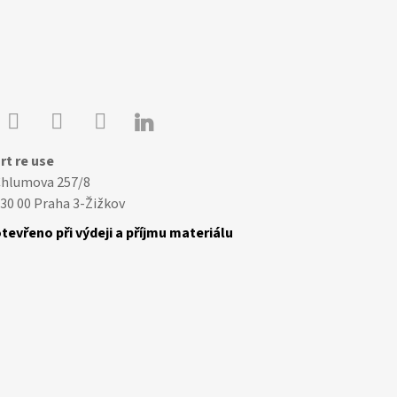

Youtube
Facebook
Instagram
rt re use
Chlumova 257/8
30 00 Praha 3-Žižkov
tevřeno při výdeji a příjmu materiálu