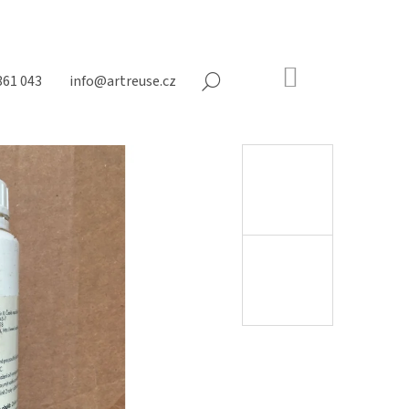
NÁKUPNÍ
361 043
info@artreuse.cz
HLEDAT
KOŠÍK
Prázdný
košík
Následující
NY NA MATRACE