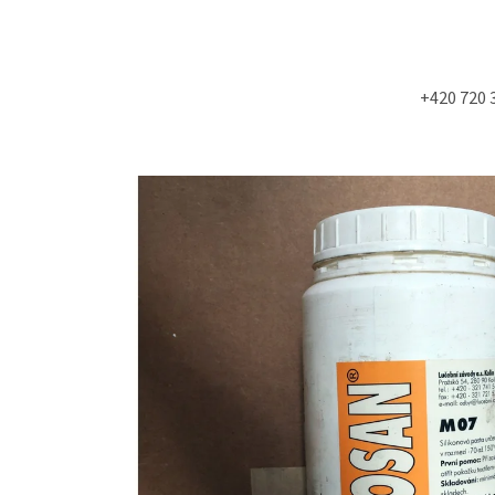
+420 720 
Co potřebujete najít?
HLEDAT
Doporučujeme
NÁSTĚNÁ STROPNÍ KONZOLE 6900KS
MOLITAN Z TOVAR