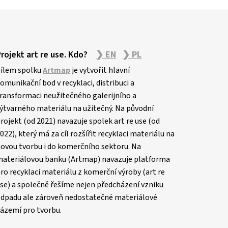
Projekt art re use. Kdo?
❯ EN
❯ PL
ílem spolku
Artmap
je vytvořit hlavní
omunikační bod v recyklaci, distribuci a
ransformaci neužitečného galerijního a
ýtvarného materiálu na užitečný. Na původní
rojekt (od 2021) navazuje spolek art re use (od
022), který má za cíl rozšířit recyklaci materiálu na
ovou tvorbu i do komerčního sektoru. Na
ateriálovou banku (Artmap) navazuje platforma
ro recyklaci materiálu z komerční výroby (art re
se) a společně řešíme nejen předcházení vzniku
dpadu ale zároveň nedostatečné materiálové
ázemí pro tvorbu.