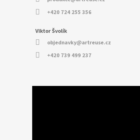
+420 724 255 356
Viktor Švolík
objednavky@artreuse.cz
+420 739 499 237