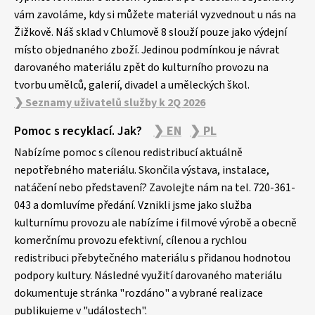
í
vám zavoláme, kdy si můžete materiál vyzvednout u nás na
Žižkově. Náš sklad v Chlumově 8 slouží pouze jako výdejní
místo objednaného zboží. Jedinou podmínkou je návrat
darovaného materiálu zpět do kulturního provozu na
tvorbu umělců, galerií, divadel a uměleckých škol.
❯ Seznamy uživatelů služby k 2Q 2026
Pomoc s recyklací. Jak?
❯ EN
❯ PL
Nabízíme pomoc s cílenou redistribucí aktuálně
nepotřebného materiálu. Skončila výstava, instalace,
natáčení nebo představení? Zavolejte nám na tel. 720-361-
043 a domluvíme předání. Vznikli jsme jako služba
kulturnímu provozu ale nabízíme i filmové výrobě a obecně
komerčnímu provozu efektivní, cílenou a rychlou
redistribuci přebytečného materiálu s přidanou hodnotou
podpory kultury. Následné využití darovaného materiálu
dokumentuje stránka "rozdáno" a vybrané realizace
publikujeme v "událostech".