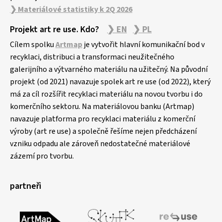
❯ Materiálové statistiky k 2Q 2026
Projekt art re use. Kdo?
❯ EN
❯ PL
Cílem spolku
Artmap
je vytvořit hlavní komunikační bod v
recyklaci, distribuci a transformaci neužitečného
galerijního a výtvarného materiálu na užitečný. Na původní
projekt (od 2021) navazuje spolek art re use (od 2022), který
má za cíl rozšířit recyklaci materiálu na novou tvorbu i do
komerčního sektoru. Na materiálovou banku (Artmap)
navazuje platforma pro recyklaci materiálu z komerční
výroby (art re use) a společně řešíme nejen předcházení
vzniku odpadu ale zároveň nedostatečné materiálové
zázemí pro tvorbu.
partneři