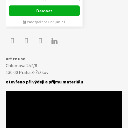

Youtube
Facebook
Instagram
art re use
Chlumova 257/8
130 00 Praha 3-Žižkov
otevřeno při výdeji a příjmu materiálu