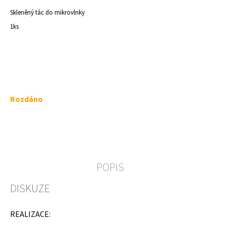
a
Skleněný tác do mikrovlnky
j
1ks
í
t
?
Měrná
Rozdáno
cena:
HLEDAT
D
POPIS
o
p
DISKUZE
o
r
u
REALIZACE:
č