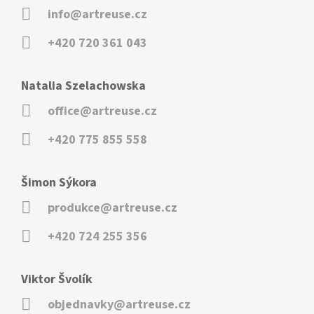
info@artreuse.cz
+420 720 361 043
Natalia Szelachowska
office@artreuse.cz
+420 775 855 558
Šimon Sýkora
produkce@artreuse.cz
+420 724 255 356
Viktor Švolík
objednavky@artreuse.cz