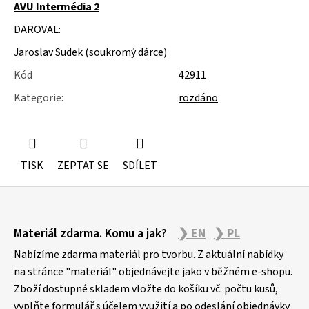
u
AVU Intermédia 2
j
DAROVAL:
e
m
Jaroslav Sudek (soukromý dárce)
e
Kód
42911
SLOŽKY
Kategorie
:
rozdáno
A
POŘADNÍKY
TISK
ZEPTAT SE
SDÍLET
Z
Materiál zdarma. Komu a jak?
❯ EN
❯ PL
á
p
Nabízíme zdarma materiál pro tvorbu. Z aktuální nabídky
a
na stránce "materiál" objednávejte jako v běžném e-shopu.
Zboží dostupné skladem vložte do košíku vč. počtu kusů,
t
vyplňte formulář s účelem využití a po odeslání objednávky